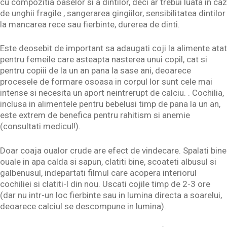
cu compozitia oaselor si a dintilor, deci ar trebui luata in caz
de unghii fragile , sangerarea gingiilor, sensibilitatea dintilor
la mancarea rece sau fierbinte, durerea de dinti.
Este deosebit de important sa adaugati coji la alimente atat
pentru femeile care asteapta nasterea unui copil, cat si
pentru copiii de la un an pana la sase ani, deoarece
procesele de formare osoasa in corpul lor sunt cele mai
intense si necesita un aport neintrerupt de calciu. . Cochilia,
inclusa in alimentele pentru bebelusi timp de pana la un an,
este extrem de benefica pentru rahitism si anemie
(consultati medicul!).
Doar coaja oualor crude are efect de vindecare. Spalati bine
ouale in apa calda si sapun, clatiti bine, scoateti albusul si
galbenusul, indepartati filmul care acopera interiorul
cochiliei si clatiti-l din nou. Uscati cojile timp de 2-3 ore
(dar nu intr-un loc fierbinte sau in lumina directa a soarelui,
deoarece calciul se descompune in lumina).