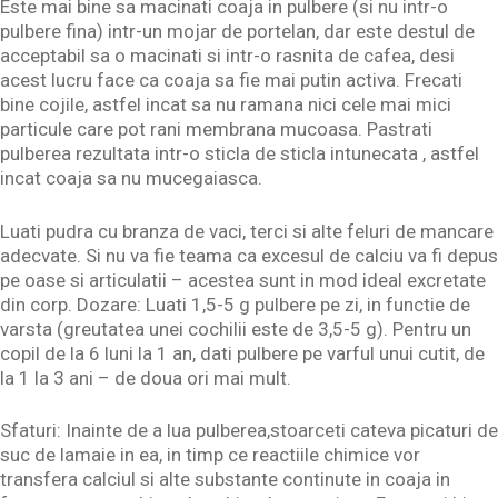
Este mai bine sa macinati coaja in pulbere (si nu intr-o
pulbere fina) intr-un mojar de portelan, dar este destul de
acceptabil sa o macinati si intr-o rasnita de cafea, desi
acest lucru face ca coaja sa fie mai putin activa. Frecati
bine cojile, astfel incat sa nu ramana nici cele mai mici
particule care pot rani membrana mucoasa. Pastrati
pulberea rezultata intr-o sticla de sticla intunecata , astfel
incat coaja sa nu mucegaiasca.
Luati pudra cu branza de vaci, terci si alte feluri de mancare
adecvate. Si nu va fie teama ca excesul de calciu va fi depus
pe oase si articulatii – acestea sunt in mod ideal excretate
din corp. Dozare: Luati 1,5-5 g pulbere pe zi, in functie de
varsta (greutatea unei cochilii este de 3,5-5 g). Pentru un
copil de la 6 luni la 1 an, dati pulbere pe varful unui cutit, de
la 1 la 3 ani – de doua ori mai mult.
Sfaturi: Inainte de a lua pulberea,stoarceti cateva picaturi de
suc de lamaie in ea, in timp ce reactiile chimice vor
transfera calciul si alte substante continute in coaja in