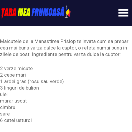
Skip
to
content
Tarameafrumoasa
Maicutele de la Manastirea Prislop te invata cum sa prepari
cea mai buna varza dulce la cuptor, o reteta numai buna in
zilele de post. Ingrediente pentru varza dulce la cuptor:
2 verze micute
2 cepe mari
1 ardei gras (rosu sau verde)
3 linguri de bulion
ulei
marar uscat
cimbru
sare
6 catei usturoi