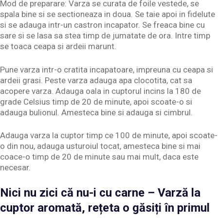
Mod de preparare: Varza se curata de foile vestede, se
spala bine si se sectioneaza in doua. Se taie apoi in fidelute
si se adauga intr-un castron incapator. Se freaca bine cu
sare si se lasa sa stea timp de jumatate de ora. Intre timp
se toaca ceapa si ardeii marunt.
Pune varza intr-o cratita incapatoare, impreuna cu ceapa si
ardeii grasi. Peste varza adauga apa clocotita, cat sa
acopere varza. Adauga oala in cuptorul incins la 180 de
grade Celsius timp de 20 de minute, apoi scoate-o si
adauga bulionul. Amesteca bine si adauga si cimbrul.
Adauga varza la cuptor timp ce 100 de minute, apoi scoate-
o din nou, adauga usturoiul tocat, amesteca bine si mai
coace-o timp de 20 de minute sau mai mult, daca este
necesar.
Nici nu zici că nu-i cu carne – Varză la
cuptor aromată, rețeta o găsiți în primul