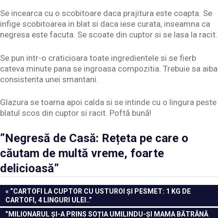
Se incearca cu o scobitoare daca prajitura este coapta. Se
infige scobitoarea in blat si daca iese curata, inseamna ca
negresa este facuta. Se scoate din cuptor si se lasa la racit.
Se pun intr-o craticioara toate ingredientele si se fierb
cateva minute pana se ingroasa compozitia. Trebuie sa aiba
consistenta unei smantani.
Glazura se toarna apoi calda si se intinde cu o lingura peste
blatul scos din cuptor si racit. Poftă bună!
”Negresă de Casă: Rețeta pe care o
căutam de multă vreme, foarte
delicioasă”
Navigare
PREVIOUS
”CARTOFI LA CUPTOR CU USTUROI ȘI PESMET: 1 KG DE
POST:
CARTOFI, 4 LINGURI ULEI..”
în
NEXT
”MILIONARUL ȘI-A PRINS SOȚIA UMILINDU-ȘI MAMA BĂTRÂNĂ