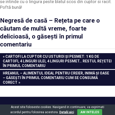
se intinde cu o lingura peste blatul scos din cuptor si racit.
Poftă bună!
Negresă de casă – Rețeta pe care o
căutam de multă vreme, foarte
delicioasă, o găsești în primul
comentariu
Navigare
PREVIOUS
CARTOFI LA CUPTOR CU USTUROI ȘI PESMET: 1 KG DE
POST:
CARTOFI, 4 LINGURI ULEI, 4 LINGURI PESMET… RESTUL REȚETEI
în
ÎN PRIMUL COMENTARIU
articole
NEXT
HREANUL – ALIMENTUL IDEAL PENTRU CREIER, INIMĂ ȘI OASE
POST:
– GĂSEȘTI ÎN PRIMUL COMENTARIU CUM SE CONSUMĂ
CORECT
Powered by
WordPress
and
Gridbox
.
Acest site foloseste
cookies
. Navigand in continuare, va exprimati
acordul pentru folosirea acestora.
Detalii aici
AM INTELES