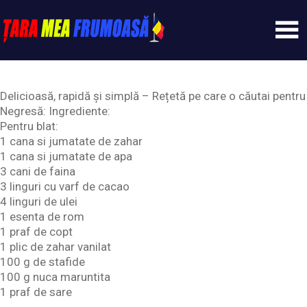
Skip
to
content
Tarameafrumoasa
Delicioasă, rapidă și simplă – Rețetă pe care o căutai pentru
Negresă: Ingrediente:
Pentru blat:
1 cana si jumatate de zahar
1 cana si jumatate de apa
3 cani de faina
3 linguri cu varf de cacao
4 linguri de ulei
1 esenta de rom
1 praf de copt
1 plic de zahar vanilat
100 g de stafide
100 g nuca maruntita
1 praf de sare