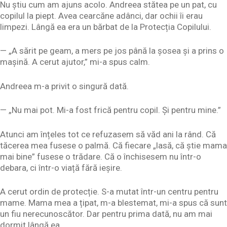
Nu știu cum am ajuns acolo. Andreea stătea pe un pat, cu
copilul la piept. Avea cearcăne adânci, dar ochii îi erau
limpezi. Lângă ea era un bărbat de la Protecția Copilului.
— „A sărit pe geam, a mers pe jos până la șosea și a prins o
mașină. A cerut ajutor,” mi-a spus calm.
Andreea m-a privit o singură dată.
— „Nu mai pot. Mi-a fost frică pentru copil. Și pentru mine.”
Atunci am înțeles tot ce refuzasem să văd ani la rând. Că
tăcerea mea fusese o palmă. Că fiecare „lasă, că știe mama
mai bine” fusese o trădare. Că o închisesem nu într-o
debara, ci într-o viață fără ieșire.
A cerut ordin de protecție. S-a mutat într-un centru pentru
mame. Mama mea a țipat, m-a blestemat, mi-a spus că sunt
un fiu nerecunoscător. Dar pentru prima dată, nu am mai
dormit lângă ea.