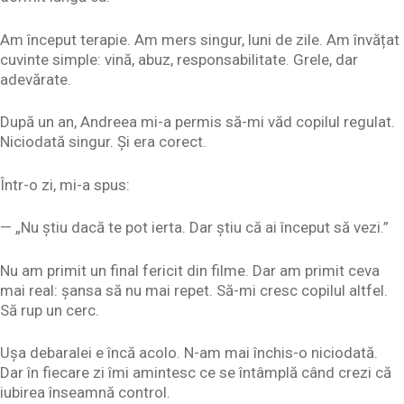
Am început terapie. Am mers singur, luni de zile. Am învățat
cuvinte simple: vină, abuz, responsabilitate. Grele, dar
adevărate.
După un an, Andreea mi-a permis să-mi văd copilul regulat.
Niciodată singur. Și era corect.
Într-o zi, mi-a spus:
— „Nu știu dacă te pot ierta. Dar știu că ai început să vezi.”
Nu am primit un final fericit din filme. Dar am primit ceva
mai real: șansa să nu mai repet. Să-mi cresc copilul altfel.
Să rup un cerc.
Ușa debaralei e încă acolo. N-am mai închis-o niciodată.
Dar în fiecare zi îmi amintesc ce se întâmplă când crezi că
iubirea înseamnă control.