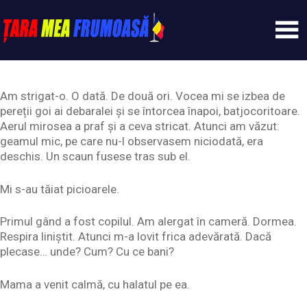
Skip
to
content
Tarameafrumoasa
Am strigat-o. O dată. De două ori. Vocea mi se izbea de
pereții goi ai debaralei și se întorcea înapoi, batjocoritoare.
Aerul mirosea a praf și a ceva stricat. Atunci am văzut:
geamul mic, pe care nu-l observasem niciodată, era
deschis. Un scaun fusese tras sub el.
Mi s-au tăiat picioarele.
Primul gând a fost copilul. Am alergat în cameră. Dormea.
Respira liniștit. Atunci m-a lovit frica adevărată. Dacă
plecase… unde? Cum? Cu ce bani?
Mama a venit calmă, cu halatul pe ea.