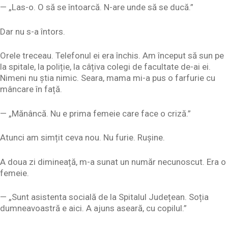
— „Las-o. O să se întoarcă. N-are unde să se ducă.”
Dar nu s-a întors.
Orele treceau. Telefonul ei era închis. Am început să sun pe
la spitale, la poliție, la câțiva colegi de facultate de-ai ei.
Nimeni nu știa nimic. Seara, mama mi-a pus o farfurie cu
mâncare în față.
— „Mănâncă. Nu e prima femeie care face o criză.”
Atunci am simțit ceva nou. Nu furie. Rușine.
A doua zi dimineață, m-a sunat un număr necunoscut. Era o
femeie.
— „Sunt asistenta socială de la Spitalul Județean. Soția
dumneavoastră e aici. A ajuns aseară, cu copilul.”