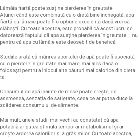
Lămâia fiartă poate susține pierderea în greutate
Atunci când este combinată cu o dietă bine închegată, apa
fiartă cu lămâie poate fi o opțiune excelentă dacă vrei să
slăbești. Cu toate acestea, este probabil că acest lucru se
datorează faptului că apa susține pierderea în greutate – nu
pentru că apa cu lămâie este deosebit de benefică.
Studiile arată că mărirea aportului de apă poate fi asociată
cu o pierdere în greutate mai mare, mai ales dacă o
folosești pentru a înlocui alte băuturi mai calorice din dieta
ta.
Consumul de apă înainte de mese poate crește, de
asemenea, senzația de sațietate, ceea ce ar putea duce la
scăderea consumului de alimente.
Mai mult, unele studii mai vechi au constatat că apa
potabilă ar putea stimula temporar metabolismul și ar
crește arderea caloriilor și a grăsimilor. Cu toate acestea,