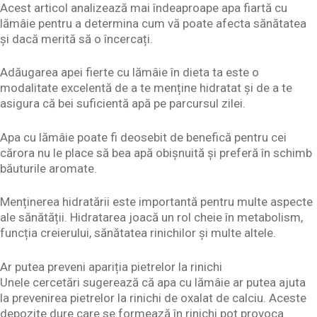
Acest articol analizează mai îndeaproape apa fiartă cu
lămâie pentru a determina cum vă poate afecta sănătatea
și dacă merită să o încercați.
Adăugarea apei fierte cu lămâie în dieta ta este o
modalitate excelentă de a te menține hidratat și de a te
asigura că bei suficientă apă pe parcursul zilei.
Apa cu lămâie poate fi deosebit de benefică pentru cei
cărora nu le place să bea apă obișnuită și preferă în schimb
băuturile aromate.
Menținerea hidratării este importantă pentru multe aspecte
ale sănătății. Hidratarea joacă un rol cheie în metabolism,
funcția creierului, sănătatea rinichilor și multe altele.
Ar putea preveni apariția pietrelor la rinichi
Unele cercetări sugerează că apa cu lămâie ar putea ajuta
la prevenirea pietrelor la rinichi de oxalat de calciu. Aceste
depozite dure care se formează în rinichi pot provoca