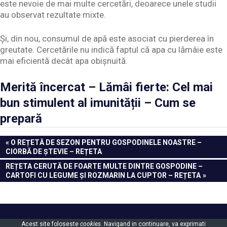
este nevoie de mai multe cercetări, deoarece unele studii
au observat rezultate mixte.
Și, din nou, consumul de apă este asociat cu pierderea în
greutate. Cercetările nu indică faptul că apa cu lămâie este
mai eficientă decât apa obișnuită.
Merită încercat – Lămâi fierte: Cel mai
bun stimulent al imunității – Cum se
prepară
Navigare
PREVIOUS
O REȚETĂ DE SEZON PENTRU GOSPODINELE NOASTRE –
POST:
CIORBĂ DE ȘTEVIE – REȚETA
în
NEXT
REȚETA CERUTĂ DE FOARTE MULTE DINTRE GOSPODINE –
articole
POST:
CARTOFI CU LEGUME ȘI ROZMARIN LA CUPTOR – REȚETA
Powered by
WordPress
and
Gridbox
.
Acest site foloseste
cookies
. Navigand in continuare, va exprimati