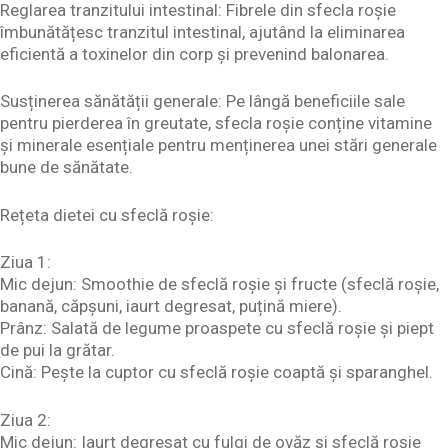
Reglarea tranzitului intestinal: Fibrele din sfecla roșie
îmbunătățesc tranzitul intestinal, ajutând la eliminarea
eficientă a toxinelor din corp și prevenind balonarea.
Susținerea sănătății generale: Pe lângă beneficiile sale
pentru pierderea în greutate, sfecla roșie conține vitamine
și minerale esențiale pentru menținerea unei stări generale
bune de sănătate.
Rețeta dietei cu sfeclă roșie:
Ziua 1:
Mic dejun: Smoothie de sfeclă roșie și fructe (sfeclă roșie,
banană, căpșuni, iaurt degresat, puțină miere).
Prânz: Salată de legume proaspete cu sfeclă roșie și piept
de pui la grătar.
Cină: Pește la cuptor cu sfeclă roșie coaptă și sparanghel.
Ziua 2:
Mic dejun: Iaurt degresat cu fulgi de ovăz și sfeclă roșie