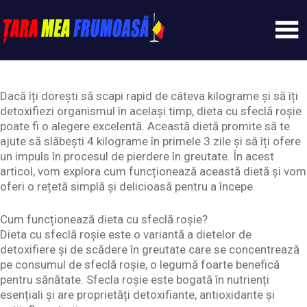
Skip
to
content
Tarameafrumoasa
Dacă îți dorești să scapi rapid de câteva kilograme și să îți
detoxifiezi organismul în același timp, dieta cu sfeclă roșie
poate fi o alegere excelentă. Această dietă promite să te
ajute să slăbești 4 kilograme în primele 3 zile și să îți ofere
un impuls în procesul de pierdere în greutate. În acest
articol, vom explora cum funcționează această dietă și vom
oferi o rețetă simplă și delicioasă pentru a începe.
Cum funcționează dieta cu sfeclă roșie?
Dieta cu sfeclă roșie este o variantă a dietelor de
detoxifiere și de scădere în greutate care se concentrează
pe consumul de sfeclă roșie, o legumă foarte benefică
pentru sănătate. Sfecla roșie este bogată în nutrienți
esențiali și are proprietăți detoxifiante, antioxidante și