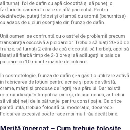
să turnați foi de dafin cu apă clocotită și să puneți o
farfurie în camera în care se află pacientul. Pentru
dezinfecție, puteți folosi și o lampă cu aromă (bahurnitsa)
cu adaos de uleiuri esențiale din frunze de dafin.
Unii oameni se confruntă cu o astfel de problemă precum
transpirația excesivă a picioarelor. Trebuie să luați 20-30 de
frunze, să turnați 2 căni de apă clocotită, să fierbeți, apoi să
lăsați să fiarbă timp de 2-3 ore și să adăugați la baia de
picioare cu 10 minute înainte de culcare.
În cosmetologie, frunza de dafin și-a găsit o utilizare activă
în fabricarea de loțiuni pentru acnee și pete de vârstă,
creme, măști și produse de îngrijire a părului. Dar există
contraindicații în timpul sarcinii și, de asemenea, ar trebui
să vă abțineți de la pătrunjel pentru constipație. Ca orice
plantă utilă, trebuie folosită cu moderație, deoarece.
Folosirea excesivă poate face mai mult rău decât bine.
Merită încercat – Cum trebuie folosite