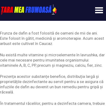
Skip
to
content
Tarameafrumoasa
Frunza de dafin a fost folosită de oameni de mii de ani.
Este folosit în gătit, medicină și aromoterapie. Acum acest
arbust este cultivat în Caucaz.
Nu există multe vitamine și microelemente în lavrushka, dar
cele mai necesare pentru imunitatea organismului:
vitaminele A, B, C, PP, precum și magneziu, calciu, fier, zinc.
Prezența acestor substanțe benefice, distribuția largă și
proprietățile dezinfectante au servit pentru a se asigura că
infuziile de dafin au devenit un bun remediu pentru gripă și
răceală.
În tratamentul răcelilor, pentru a dezinfecta camera, trebuie