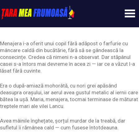
Skip
to
content
Tarameafrumoasa
Menajera i-a oferit unui copil fără adăpost o farfurie cu
mâncare caldă din bucătărie, fără să se gândească la
consecințe. Credea că nimeni n-a observat. Dar stăpânul
casei s-a întors mai devreme în acea zi — iar ce a văzut l-a
lăsat fără cuvinte.
Era o după-amiază mohorâtă, cu nori grei apăsând
deasupra orașului, iar aerul avea gustul metalic al iernii care
bătea la ușă. Maria, menajera, tocmai terminase de măturat
treptele mari ale vilei Lancu.
Avea mâinile înghețate, șorțul murdar de la treabă, dar
sufletul îi rămânea cald — cum fusese întotdeauna.