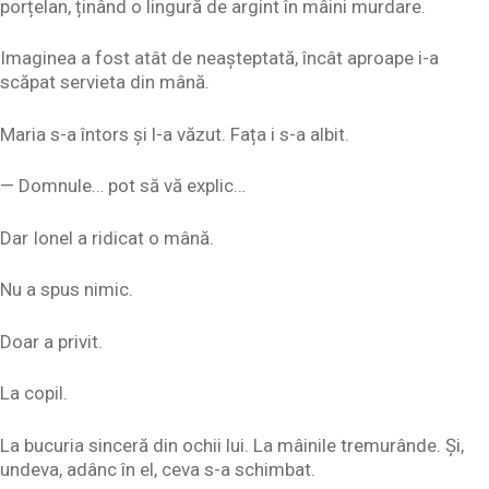
porțelan, ținând o lingură de argint în mâini murdare.
Imaginea a fost atât de neașteptată, încât aproape i-a
scăpat servieta din mână.
Maria s-a întors și l-a văzut. Fața i s-a albit.
— Domnule… pot să vă explic…
Dar Ionel a ridicat o mână.
Nu a spus nimic.
Doar a privit.
La copil.
La bucuria sinceră din ochii lui. La mâinile tremurânde. Și,
undeva, adânc în el, ceva s-a schimbat.