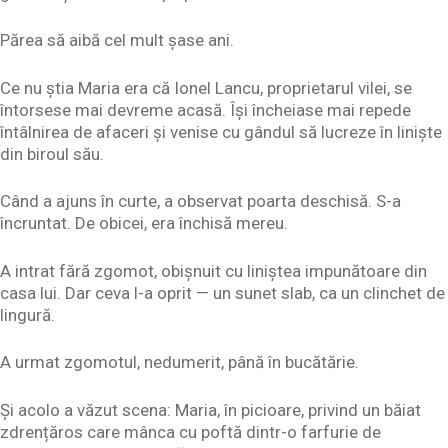
Părea să aibă cel mult șase ani.
Ce nu știa Maria era că Ionel Lancu, proprietarul vilei, se
întorsese mai devreme acasă. Își încheiase mai repede
întâlnirea de afaceri și venise cu gândul să lucreze în liniște
din biroul său.
Când a ajuns în curte, a observat poarta deschisă. S-a
încruntat. De obicei, era închisă mereu.
A intrat fără zgomot, obișnuit cu liniștea impunătoare din
casa lui. Dar ceva l-a oprit — un sunet slab, ca un clinchet de
lingură.
A urmat zgomotul, nedumerit, până în bucătărie.
Și acolo a văzut scena: Maria, în picioare, privind un băiat
zdrențăros care mânca cu poftă dintr-o farfurie de