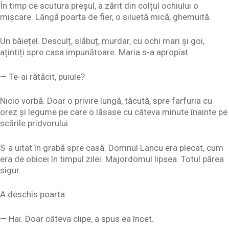
În timp ce scutura preșul, a zărit din colțul ochiului o
mișcare. Lângă poarta de fier, o siluetă mică, ghemuită.
Un băiețel. Desculț, slăbuț, murdar, cu ochi mari și goi,
ațintiți spre casa impunătoare. Maria s-a apropiat.
— Te-ai rătăcit, puiule?
Nicio vorbă. Doar o privire lungă, tăcută, spre farfuria cu
orez și legume pe care o lăsase cu câteva minute înainte pe
scările pridvorului.
S-a uitat în grabă spre casă. Domnul Lancu era plecat, cum
era de obicei în timpul zilei. Majordomul lipsea. Totul părea
sigur.
A deschis poarta.
— Hai. Doar câteva clipe, a spus ea încet.