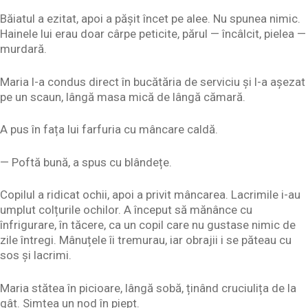
Băiatul a ezitat, apoi a pășit încet pe alee. Nu spunea nimic.
Hainele lui erau doar cârpe peticite, părul — încâlcit, pielea —
murdară.
Maria l-a condus direct în bucătăria de serviciu și l-a așezat
pe un scaun, lângă masa mică de lângă cămară.
A pus în fața lui farfuria cu mâncare caldă.
— Poftă bună, a spus cu blândețe.
Copilul a ridicat ochii, apoi a privit mâncarea. Lacrimile i-au
umplut colțurile ochilor. A început să mănânce cu
înfrigurare, în tăcere, ca un copil care nu gustase nimic de
zile întregi. Mânuțele îi tremurau, iar obrajii i se păteau cu
sos și lacrimi.
Maria stătea în picioare, lângă sobă, ținând cruciulița de la
gât. Simțea un nod în piept.