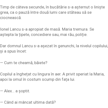
Timp de câteva secunde, în bucătărie s-a așternut o liniște
grea, ca o pauză între două lumi care stăteau să se
ciocnească.
Ionel Lancu s-a apropiat de masă. Maria tremura. Se
aștepta la țipete, concediere sau, mai rău, poliție.
Dar domnul Lancu s-a așezat în genunchi, la nivelul copilului,
și a spus încet:
— Cum te cheamă, băiete?
Copilul a înghețat cu lingura în aer. A privit speriat la Maria,
apoi la omul în costum scump din fața lui.
— Alex… a șoptit.
— Când ai mâncat ultima dată?