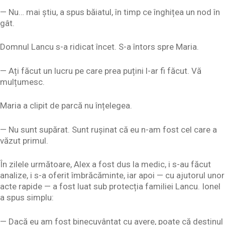
— Nu… mai știu, a spus băiatul, în timp ce înghițea un nod în
gât.
Domnul Lancu s-a ridicat încet. S-a întors spre Maria.
— Ați făcut un lucru pe care prea puțini l-ar fi făcut. Vă
mulțumesc.
Maria a clipit de parcă nu înțelegea.
— Nu sunt supărat. Sunt rușinat că eu n-am fost cel care a
văzut primul.
În zilele următoare, Alex a fost dus la medic, i s-au făcut
analize, i s-a oferit îmbrăcăminte, iar apoi — cu ajutorul unor
acte rapide — a fost luat sub protecția familiei Lancu. Ionel
a spus simplu:
— Dacă eu am fost binecuvântat cu avere, poate că destinul