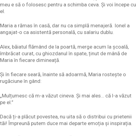
meu e să o folosesc pentru a schimba ceva. Și voi începe cu
el.
Maria a rămas în casă, dar nu ca simplă menajeră. Ionel a
angajat-o ca asistentă personală, cu salariu dublu.
Alex, băiatul flămând de la poartă, merge acum la școală,
îmbrăcat curat, cu ghiozdanul în spate, ținut de mână de
Maria în fiecare dimineață.
Și în fiecare seară, înainte să adoarmă, Maria rostește o
rugăciune în gând:
„Mulțumesc că m-a văzut cineva. Și mai ales… că l-a văzut
pe el.”
Dacă ți-a plăcut povestea, nu uita să o distribui cu prietenii
tăi! Împreună putem duce mai departe emoția și inspirația.