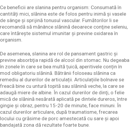
Ce beneficii are slanina pentru organism: Consumată în
cantități mici, slănina este de folos pentru inimă şi vasele
de sânge şi sprijină tonusul vascular. Fumătorilor li se
recomandă să mănânce slănină deoarece conţine seleniu,
care întăreşte sistemul imunitar şi previne oxidarea în
organism.
De asemenea, slanina are rol de pansament gastric și
previne absorbţia rapidă de alcool din stomac. Nu degeaba
în zonele în care se bea multă țuică, aperitivele conțin în
mod obligatoriu slănină. Bătrânii foloseau slănina ca
remediu al durerilor de articulații. Articulațiile bolnave se
freacă bine cu untură topită sau slănină veche, la care se
adaugă miere de albine. În cazul durerilor de dinţi, o felie
mică de slănină nesărată aplicată pe dintele dureros, între
gingie şi obraz, pentru 15-20 de minute, face minuni. În
cazul durerilor articulare, după traumatisme, frecarea
locului cu grăsime de porc amestecată cu sare și apoi
bandajată zona dă rezultate foarte bune.