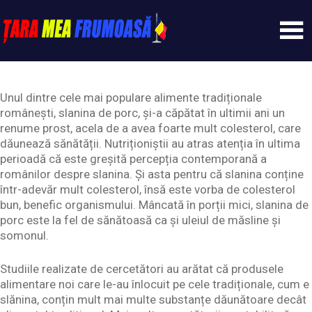
Skip
to
content
Tarameafrumoasa
Unul dintre cele mai populare alimente tradiționale
românești, slanina de porc, și-a căpătat în ultimii ani un
renume prost, acela de a avea foarte mult colesterol, care
dăunează sănătății. Nutriționiștii au atras atenția în ultima
perioadă că este greșită percepția contemporană a
românilor despre slanina. Și asta pentru că slanina conține
într-adevăr mult colesterol, însă este vorba de colesterol
bun, benefic organismului. Mâncată în porții mici, slanina de
porc este la fel de sănătoasă ca și uleiul de măsline și
somonul.
Studiile realizate de cercetători au arătat că produsele
alimentare noi care le-au înlocuit pe cele tradiționale, cum e
slănina, conțin mult mai multe substanțe dăunătoare decât