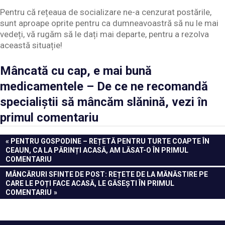
Pentru că rețeaua de socializare ne-a cenzurat postările,
sunt aproape oprite pentru ca dumneavoastră să nu le mai
vedeți, vă rugăm să le dați mai departe, pentru a rezolva
această situație!
Mâncată cu cap, e mai bună
medicamentele – De ce ne recomandă
specialiștii să mâncăm slănină, vezi în
primul comentariu
Navigare
PREVIOUS
PENTRU GOSPODINE – REȚETĂ PENTRU TURTE COAPTE ÎN
POST:
CEAUN, CA LA PĂRINȚI ACASĂ, AM LĂSAT-O ÎN PRIMUL
în
COMENTARIU
articole
NEXT
MÂNCĂRURI SFINTE DE POST: REȚETE DE LA MĂNĂSTIRE PE
POST:
CARE LE POȚI FACE ACASĂ, LE GĂSEȘTI ÎN PRIMUL
COMENTARIU