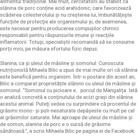
alimentul tradițional. Mai mult, cercetătorii au stabilit că
slănina de porc conține acid arahidonic, care favorizează
scăderea colesterolului și nu creșterea lui, îmbunătăţeşte
funcţiile de protecţie ale organismului şi, de asemenea,
este necesar pentru producerea compuşilor chimici
responsabili pentru răspunsurile imune şi reacţiile
inflamatorii. Totuși, specialiștii recomandă să se consume
porții mici, pe măsura efortului fizic depus.
Slanina, ca și uleiul de măsline și somonul: Cunoscuta
nutriționistă Mihaela Bilic a spus de mai multe ori că slănina
este benefică pentru organism. Într-o postare din acest an,
Bilic a comparat proprietățile slăninii cu uleiul de măsline și
somonul. “Somonul cu picioare e… porcul de Mangaliţa. Iată
o analiză concretă a conţinutului de acizi graşi din slănina
acestui animal. Puteţi vedea cu surprindere că procentul de
grăsimi mono- şi poli-nesaturate depăşeste cu mult pe cel
al grăsimilor saturate. Mai aproape de uleiul de măsline şi
de somon, slanina de porc e o sursă de grăsime
sănătoasă.”, a scris Mihaela Bilic pe pagina ei de Facebook.