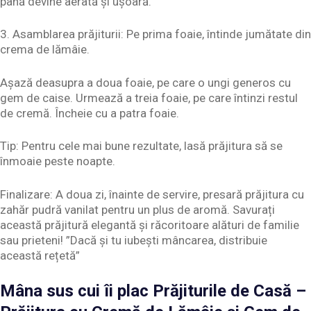
până devine aerată și ușoară.
3. Asamblarea prăjiturii: Pe prima foaie, întinde jumătate din
crema de lămâie.
Așază deasupra a doua foaie, pe care o ungi generos cu
gem de caise. Urmează a treia foaie, pe care întinzi restul
de cremă. Încheie cu a patra foaie.
Tip: Pentru cele mai bune rezultate, lasă prăjitura să se
înmoaie peste noapte.
Finalizare: A doua zi, înainte de servire, presară prăjitura cu
zahăr pudră vanilat pentru un plus de aromă. Savurați
această prăjitură elegantă și răcoritoare alături de familie
sau prieteni! ”Dacă și tu iubești mâncarea, distribuie
această rețetă”
Mâna sus cui îi plac Prăjiturile de Casă –