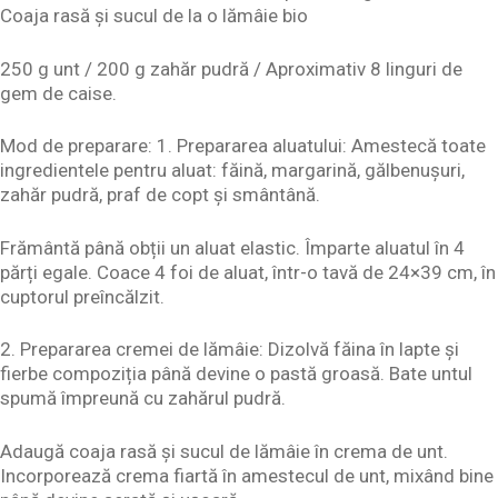
Coaja rasă și sucul de la o lămâie bio
250 g unt / 200 g zahăr pudră / Aproximativ 8 linguri de
gem de caise.
Mod de preparare: 1. Prepararea aluatului: Amestecă toate
ingredientele pentru aluat: făină, margarină, gălbenușuri,
zahăr pudră, praf de copt și smântână.
Frământă până obții un aluat elastic. Împarte aluatul în 4
părți egale. Coace 4 foi de aluat, într-o tavă de 24×39 cm, în
cuptorul preîncălzit.
2. Prepararea cremei de lămâie: Dizolvă făina în lapte și
fierbe compoziția până devine o pastă groasă. Bate untul
spumă împreună cu zahărul pudră.
Adaugă coaja rasă și sucul de lămâie în crema de unt.
Incorporează crema fiartă în amestecul de unt, mixând bine