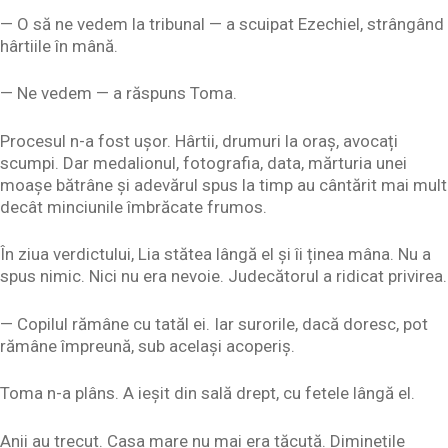
— O să ne vedem la tribunal — a scuipat Ezechiel, strângând
hârtiile în mână.
— Ne vedem — a răspuns Toma.
Procesul n-a fost ușor. Hârtii, drumuri la oraș, avocați
scumpi. Dar medalionul, fotografia, data, mărturia unei
moașe bătrâne și adevărul spus la timp au cântărit mai mult
decât minciunile îmbrăcate frumos.
În ziua verdictului, Lia stătea lângă el și îi ținea mâna. Nu a
spus nimic. Nici nu era nevoie. Judecătorul a ridicat privirea.
— Copilul rămâne cu tatăl ei. Iar surorile, dacă doresc, pot
rămâne împreună, sub același acoperiș.
Toma n-a plâns. A ieșit din sală drept, cu fetele lângă el.
Anii au trecut. Casa mare nu mai era tăcută. Diminețile