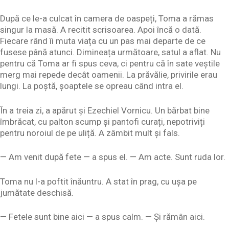
După ce le-a culcat în camera de oaspeți, Toma a rămas
singur la masă. A recitit scrisoarea. Apoi încă o dată.
Fiecare rând îi muta viața cu un pas mai departe de ce
fusese până atunci. Dimineața următoare, satul a aflat. Nu
pentru că Toma ar fi spus ceva, ci pentru că în sate veștile
merg mai repede decât oamenii. La prăvălie, privirile erau
lungi. La poștă, șoaptele se opreau când intra el.
În a treia zi, a apărut și Ezechiel Vornicu. Un bărbat bine
îmbrăcat, cu palton scump și pantofi curați, nepotriviți
pentru noroiul de pe uliță. A zâmbit mult și fals.
— Am venit după fete — a spus el. — Am acte. Sunt ruda lor.
Toma nu l-a poftit înăuntru. A stat în prag, cu ușa pe
jumătate deschisă.
— Fetele sunt bine aici — a spus calm. — Și rămân aici.