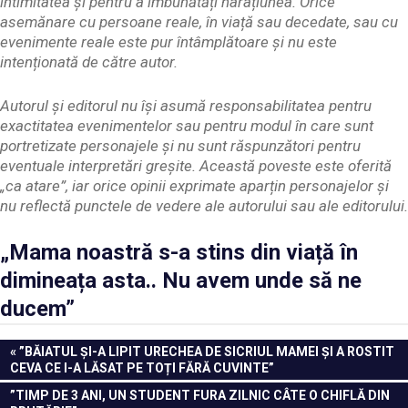
intimitatea și pentru a îmbunătăți narațiunea. Orice
asemănare cu persoane reale, în viață sau decedate, sau cu
evenimente reale este pur întâmplătoare și nu este
intenționată de către autor.
Autorul și editorul nu își asumă responsabilitatea pentru
exactitatea evenimentelor sau pentru modul în care sunt
portretizate personajele și nu sunt răspunzători pentru
eventuale interpretări greșite. Această poveste este oferită
„ca atare”, iar orice opinii exprimate aparțin personajelor și
nu reflectă punctele de vedere ale autorului sau ale editorului.
„Mama noastră s-a stins din viață în
dimineața asta.. Nu avem unde să ne
ducem”
Navigare
PREVIOUS
”BĂIATUL ȘI-A LIPIT URECHEA DE SICRIUL MAMEI ȘI A ROSTIT
POST:
CEVA CE I-A LĂSAT PE TOȚI FĂRĂ CUVINTE”
în
NEXT
”TIMP DE 3 ANI, UN STUDENT FURA ZILNIC CÂTE O CHIFLĂ DIN