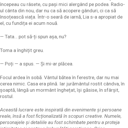
începeau cu râsete, cu pași mici alergând pe podea. Radio-
ul cânta din nou, dar nu ca să acopere gânduri, ci ca să
însoțească viața. Într-o seară de iarnă, Lia s-a apropiat de
el, cu fundița ei acum nouă.
— Tata… pot să-ți spun așa, nu?
Toma a înghițit greu.
— Poți — a spus. — Și mi-ar plăcea.
Focul ardea în sobă. Vântul bătea în ferestre, dar nu mai
cerea nimic. Casa era plină. Iar jurământul rostit cândva, în
șoaptă, lângă un mormânt înghețat, își găsise, în sfârșit,
rostul.
Această lucrare este inspirată din evenimente și persoane
reale, însă a fost ficționalizată în scopuri creative. Numele,
personajele și detaliile au fost schimbate pentru a proteja