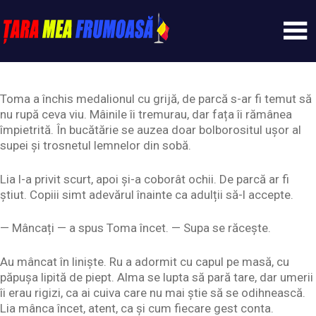
Skip
to
content
Tarameafrumoasa
Toma a închis medalionul cu grijă, de parcă s-ar fi temut să
nu rupă ceva viu. Mâinile îi tremurau, dar fața îi rămânea
împietrită. În bucătărie se auzea doar bolborositul ușor al
supei și trosnetul lemnelor din sobă.
Lia l-a privit scurt, apoi și-a coborât ochii. De parcă ar fi
știut. Copiii simt adevărul înainte ca adulții să-l accepte.
— Mâncați — a spus Toma încet. — Supa se răcește.
Au mâncat în liniște. Ru a adormit cu capul pe masă, cu
păpușa lipită de piept. Alma se lupta să pară tare, dar umerii
îi erau rigizi, ca ai cuiva care nu mai știe să se odihnească.
Lia mânca încet, atent, ca și cum fiecare gest conta.