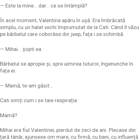
— Este la mine… dar… ce se întâmplă?
În acel moment, Valentina apăru în ușă. Era îmbrăcată
simplu, cu un halat vechi împrumutat de la Cati. Când îl văzu
pe bărbatul care coborâse din jeep, fața i se schimbă.
— Mihai… șopti ea.
Bărbatul se apropie și, spre uimirea tuturor, îngenunche în
fața ei.
— Mamă, te-am găsit…
Cati simți cum i se taie respirația.
Mamă?
Mihai era fiul Valentinei, pierdut de zeci de ani. Plecase din
țară tânăr, ajunsese om mare, cu firmă, cu bani, cu influență.