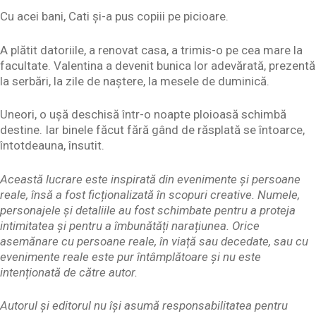
Cu acei bani, Cati și-a pus copiii pe picioare.
A plătit datoriile, a renovat casa, a trimis-o pe cea mare la
facultate. Valentina a devenit bunica lor adevărată, prezentă
la serbări, la zile de naștere, la mesele de duminică.
Uneori, o ușă deschisă într-o noapte ploioasă schimbă
destine. Iar binele făcut fără gând de răsplată se întoarce,
întotdeauna, însutit.
Această lucrare este inspirată din evenimente și persoane
reale, însă a fost ficționalizată în scopuri creative. Numele,
personajele și detaliile au fost schimbate pentru a proteja
intimitatea și pentru a îmbunătăți narațiunea. Orice
asemănare cu persoane reale, în viață sau decedate, sau cu
evenimente reale este pur întâmplătoare și nu este
intenționată de către autor.
Autorul și editorul nu își asumă responsabilitatea pentru