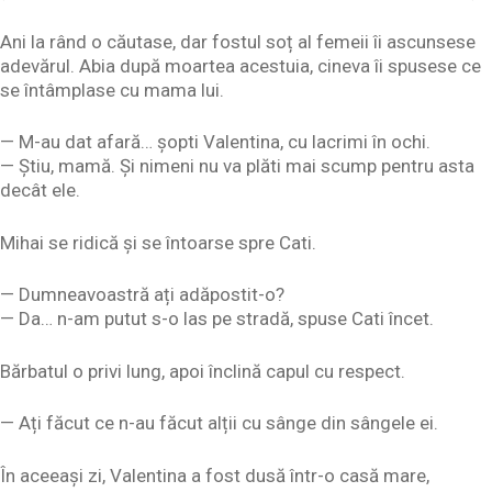
Ani la rând o căutase, dar fostul soț al femeii îi ascunsese
adevărul. Abia după moartea acestuia, cineva îi spusese ce
se întâmplase cu mama lui.
— M-au dat afară… șopti Valentina, cu lacrimi în ochi.
— Știu, mamă. Și nimeni nu va plăti mai scump pentru asta
decât ele.
Mihai se ridică și se întoarse spre Cati.
— Dumneavoastră ați adăpostit-o?
— Da… n-am putut s-o las pe stradă, spuse Cati încet.
Bărbatul o privi lung, apoi înclină capul cu respect.
— Ați făcut ce n-au făcut alții cu sânge din sângele ei.
În aceeași zi, Valentina a fost dusă într-o casă mare,