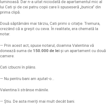
luminoasă. Dar n-a uitat niciodată de apartamentul mic al
lui Cati și de cei patru copii care îi spuseseră „bunica” din
prima clipă.
Două săptămâni mai târziu, Cati primi o citație. Tremura,
crezând că a greșit cu ceva. În realitate, era chemată la
notar.
— Prin acest act, spuse notarul, doamna Valentina vă
donează suma de
150.000 de lei
și un apartament cu două
camere.
Cati izbucni în plâns.
— Nu pentru bani am ajutat-o…
Valentina îi strânse mâinile.
— Știu. De asta meriți mai mult decât bani.