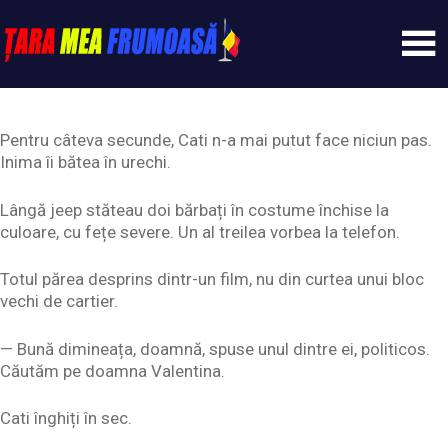
Skip
to
content
Tarameafrumoasa
Pentru câteva secunde, Cati n-a mai putut face niciun pas.
Inima îi bătea în urechi.
Lângă jeep stăteau doi bărbați în costume închise la
culoare, cu fețe severe. Un al treilea vorbea la telefon.
Totul părea desprins dintr-un film, nu din curtea unui bloc
vechi de cartier.
— Bună dimineața, doamnă, spuse unul dintre ei, politicos.
Căutăm pe doamna Valentina.
Cati înghiți în sec.