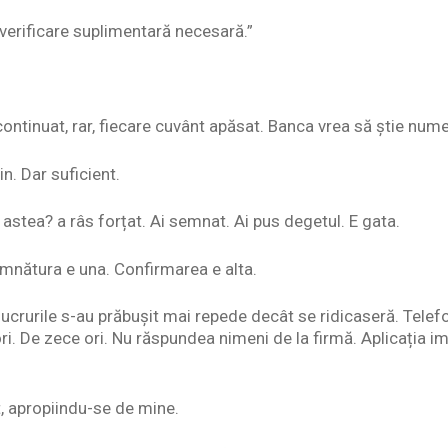
verificare suplimentară necesară.”
ontinuat, rar, fiecare cuvânt apăsat. Banca vrea să știe num
in. Dar suficient.
 astea? a râs forțat. Ai semnat. Ai pus degetul. E gata.
mnătura e una. Confirmarea e alta.
ucrurile s-au prăbușit mai repede decât se ridicaseră. Telefo
i. De zece ori. Nu răspundea nimeni de la firmă. Aplicația imo
t, apropiindu-se de mine.