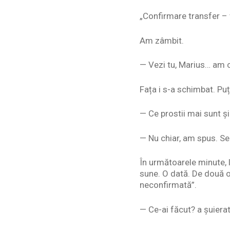
„Confirmare transfer – 
Am zâmbit.
— Vezi tu, Marius… am c
Fața i s-a schimbat. Puț
— Ce prostii mai sunt și
— Nu chiar, am spus. Se
În următoarele minute, l
sune. O dată. De două or
neconfirmată”.
— Ce-ai făcut? a șuiera