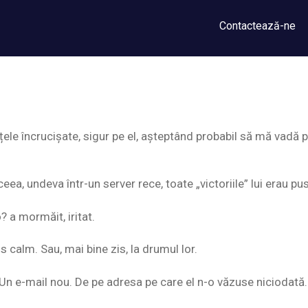
Contactează-ne
țele încrucișate, sigur pe el, așteptând probabil să mă vadă 
eea, undeva într-un server rece, toate „victoriile” lui erau pu
 a mormăit, iritat.
s calm. Sau, mai bine zis, la drumul lor.
. Un e-mail nou. De pe adresa pe care el n-o văzuse niciodată