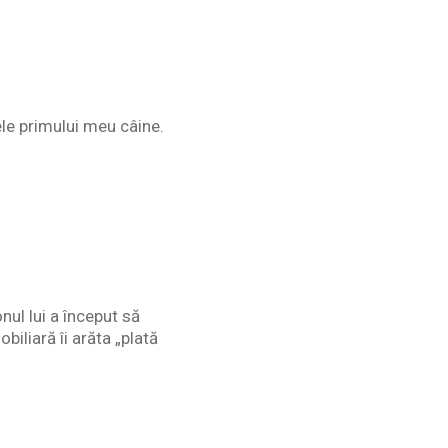
ele primului meu câine.
nul lui a început să
biliară îi arăta „plată