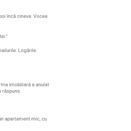
poi încă cineva. Vocea
ei.”
ilurile. Logările.
rma imobiliară a anulat
m răspuns.
-un apartament mic, cu