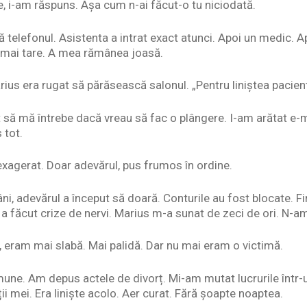
, i-am răspuns. Așa cum n-ai făcut-o tu niciodată.
 telefonul. Asistenta a intrat exact atunci. Apoi un medic. A
e mai tare. A mea rămânea joasă.
ius era rugat să părăsească salonul. „Pentru liniștea pacient
it să mă întrebe dacă vreau să fac o plângere. I-am arătat e-ma
 tot.
xagerat. Doar adevărul, pus frumos în ordine.
i, adevărul a început să doară. Conturile au fost blocate. Fi
a făcut crize de nervi. Marius m-a sunat de zeci de ori. N-a
l, eram mai slabă. Mai palidă. Dar nu mai eram o victimă.
une. Am depus actele de divorț. Mi-am mutat lucrurile într
ții mei. Era liniște acolo. Aer curat. Fără șoapte noaptea.