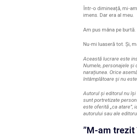
Într-o dimineață, mi-am
imens. Dar era al meu.
Am pus mâna pe burtă. G
Nu-mi luaseră tot. Și, m
Această lucrare este ins
Numele, personajele și d
narațiunea. Orice asemă
întâmplătoare și nu este
Autorul și editorul nu î
sunt portretizate person
este oferită „ca atare”, 
autorului sau ale editoru
”M-am trezit 