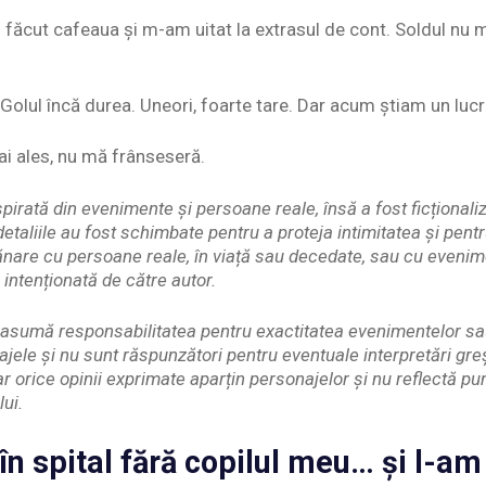
 făcut cafeaua și m-am uitat la extrasul de cont. Soldul nu m
olul încă durea. Uneori, foarte tare. Dar acum știam un lucr
ai ales, nu mă frânseseră.
pirată din evenimente și persoane reale, însă a fost ficționaliz
etaliile au fost schimbate pentru a proteja intimitatea și pent
nare cu persoane reale, în viață sau decedate, sau cu evenim
 intenționată de către autor.
și asumă responsabilitatea pentru exactitatea evenimentelor s
ajele și nu sunt răspunzători pentru eventuale interpretări gr
iar orice opinii exprimate aparțin personajelor și nu reflectă p
lui.
în spital fără copilul meu… și l-am