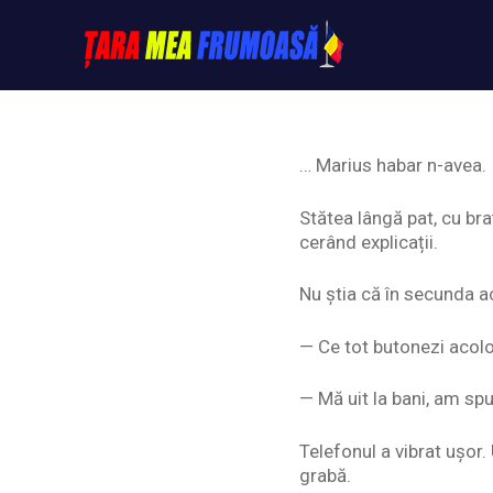
Skip
to
content
Tarameafrumoasa
… Marius habar n-avea.
Stătea lângă pat, cu bra
cerând explicații.
Nu știa că în secunda ac
— Ce tot butonezi acolo?
— Mă uit la bani, am spu
Telefonul a vibrat ușor
grabă.