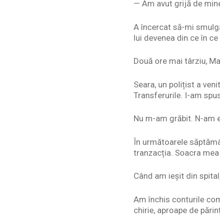
— Am avut grijă de mine
A încercat să-mi smulgă
lui devenea din ce în c
Două ore mai târziu, Mar
Seara, un polițist a ven
Transferurile. I-am spus
Nu m-am grăbit. N-am e
În următoarele săptămân
tranzacția. Soacra mea 
Când am ieșit din spita
Am închis conturile com
chirie, aproape de părin