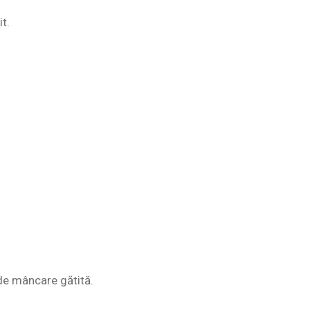
t.
de mâncare gătită.