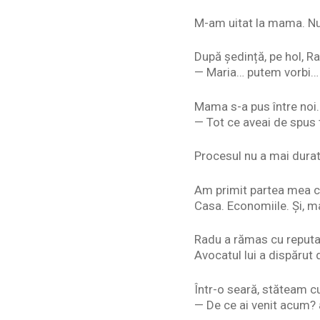
M-am uitat la mama. Nu 
După ședință, pe hol, R
— Maria… putem vorbi…
Mama s-a pus între noi.
— Tot ce aveai de spus 
Procesul nu a mai durat
Am primit partea mea c
Casa. Economiile. Și, mai
Radu a rămas cu reputaț
Avocatul lui a dispărut d
Într-o seară, stăteam 
— De ce ai venit acum? 