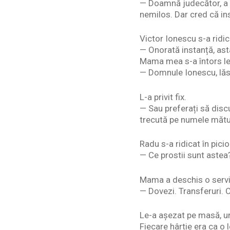
— Doamnă judecător, a c
nemilos. Dar cred că in
Victor Ionescu s-a ridic
— Onorată instanță, ast
Mama mea s-a întors len
— Domnule Ionescu, lăsaț
L-a privit fix.
— Sau preferați să disc
trecută pe numele mătu
Radu s-a ridicat în picio
— Ce prostii sunt astea
Mama a deschis o servi
— Dovezi. Transferuri. 
Le-a așezat pe masă, u
Fiecare hârtie era ca o l