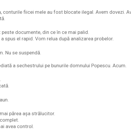
a, conturile fiicei mele au fost blocate ilegal. Avem dovezi.
tă.
 peste documente, din ce în ce mai palid.
a spus el rapid. Vom relua după analizarea probelor.
m. Nu se suspendă.
ediată a sechestrului pe bunurile domnului Popescu. Acum.
.
cată.
aun.
ai părea așa strălucitor.
 complet.
ai avea control.