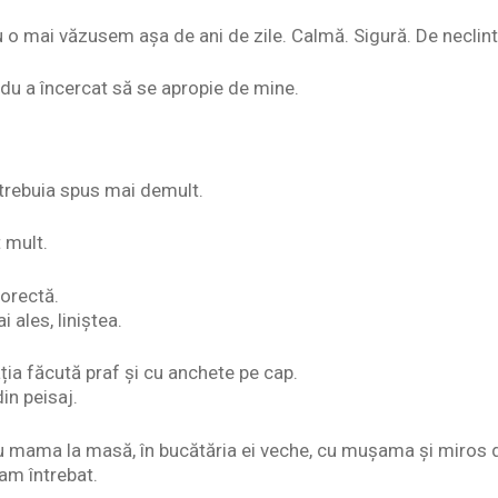
o mai văzusem așa de ani de zile. Calmă. Sigură. De neclinti
adu a încercat să se apropie de mine.
trebuia spus mai demult.
 mult.
orectă.
 ales, liniștea.
ia făcută praf și cu anchete pe cap.
in peisaj.
cu mama la masă, în bucătăria ei veche, cu mușama și miros 
am întrebat.