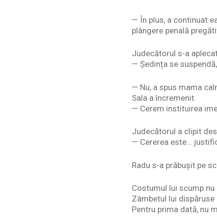
— În plus, a continuat e
plângere penală pregăti
Judecătorul s-a aplecat
— Ședința se suspendă, 
— Nu, a spus mama cal
Sala a încremenit.
— Cerem instituirea im
Judecătorul a clipit des
— Cererea este… justifi
Radu s-a prăbușit pe sc
Costumul lui scump nu m
Zâmbetul lui dispăruse
Pentru prima dată, nu m