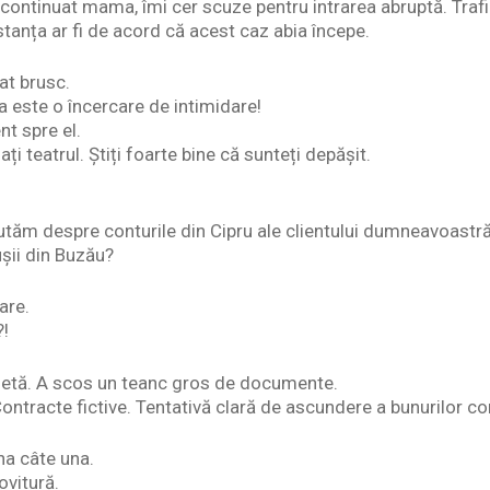
ontinuat mama, îmi cer scuze pentru intrarea abruptă. Trafi
stanța ar fi de acord că acest caz abia începe.
at brusc.
a este o încercare de intimidare!
t spre el.
i teatrul. Știți foarte bine că sunteți depășit.
utăm despre conturile din Cipru ale clientului dumneavoastr
șii din Buzău?
are.
?!
etă. A scos un teanc gros de documente.
Contracte fictive. Tentativă clară de ascundere a bunurilor c
na câte una.
ovitură.