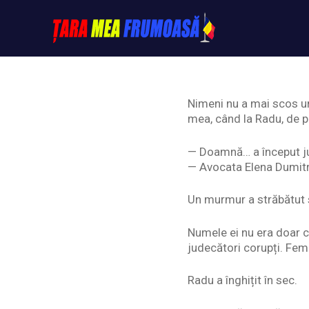
Skip
to
content
Tarameafrumoasa
Nimeni nu a mai scos un
mea, când la Radu, de pa
— Doamnă… a început ju
— Avocata Elena Dumitre
Un murmur a străbătut 
Numele ei nu era doar c
judecători corupți. Fem
Radu a înghițit în sec.