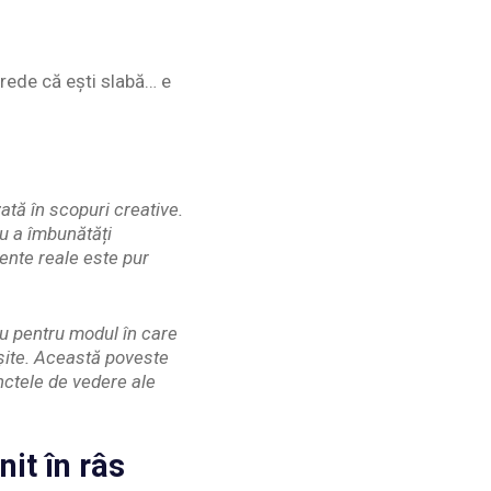
crede că ești slabă… e
ată în scopuri creative.
ru a îmbunătăți
ente reale este pur
au pentru modul în care
eșite. Această poveste
unctele de vedere ale
it în râs