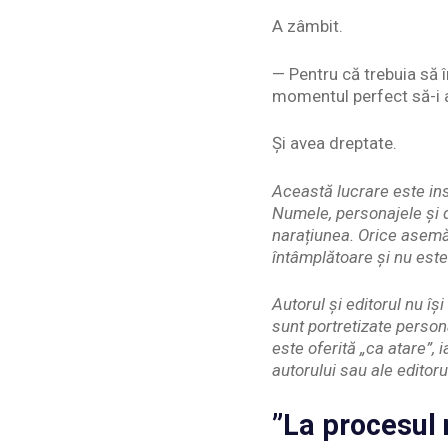
A zâmbit.
— Pentru că trebuia să î
momentul perfect să-i a
Și avea dreptate.
Această lucrare este ins
Numele, personajele și d
narațiunea. Orice asemă
întâmplătoare și nu este
Autorul și editorul nu î
sunt portretizate person
este oferită „ca atare”, 
autorului sau ale editoru
”La procesul 