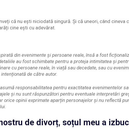
nveți că nu ești niciodată singură. Și că uneori, când cineva 
răți cine ești cu adevărat.
pirată din evenimente și persoane reale, însă a fost ficționaliz
etaliile au fost schimbate pentru a proteja intimitatea și pent
nare cu persoane reale, în viață sau decedate, sau cu evenim
 intenționată de către autor.
și asumă responsabilitatea pentru exactitatea evenimentelor s
ajele și nu sunt răspunzători pentru eventuale interpretări gr
iar orice opinii exprimate aparțin personajelor și nu reflectă p
lui.
nostru de divorț, soțul meu a izbucn