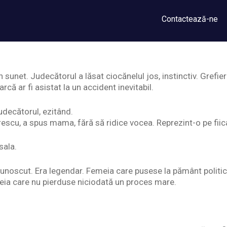
Contactează-ne
 sunet. Judecătorul a lăsat ciocănelul jos, instinctiv. Grefi
rcă ar fi asistat la un accident inevitabil.
decătorul, ezitând.
scu, a spus mama, fără să ridice vocea. Reprezint-o pe fii
sala.
unoscut. Era legendar. Femeia care pusese la pământ politicie
eia care nu pierduse niciodată un proces mare.