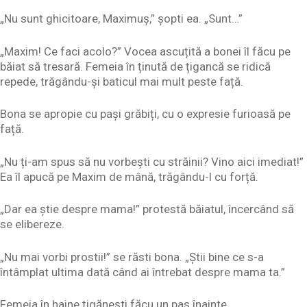
„Nu sunt ghicitoare, Maximuș,” șopti ea. „Sunt…”
„Maxim! Ce faci acolo?” Vocea ascuțită a bonei îl făcu pe
băiat să tresară. Femeia în ținută de țigancă se ridică
repede, trăgându-și baticul mai mult peste față.
Bona se apropie cu pași grăbiți, cu o expresie furioasă pe
față.
„Nu ți-am spus să nu vorbești cu străinii? Vino aici imediat!”
Ea îl apucă pe Maxim de mână, trăgându-l cu forță.
„Dar ea știe despre mama!” protestă băiatul, încercând să
se elibereze.
„Nu mai vorbi prostii!” se răsti bona. „Știi bine ce s-a
întâmplat ultima dată când ai întrebat despre mama ta.”
Femeia în haine țigănești făcu un pas înainte.