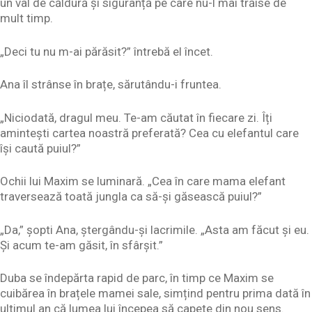
un val de căldură și siguranță pe care nu-l mai trăise de
mult timp.
„Deci tu nu m-ai părăsit?” întrebă el încet.
Ana îl strânse în brațe, sărutându-i fruntea.
„Niciodată, dragul meu. Te-am căutat în fiecare zi. Îți
amintești cartea noastră preferată? Cea cu elefantul care
își caută puiul?”
Ochii lui Maxim se luminară. „Cea în care mama elefant
traversează toată jungla ca să-și găsească puiul?”
„Da,” șopti Ana, ștergându-și lacrimile. „Asta am făcut și eu.
Și acum te-am găsit, în sfârșit.”
Duba se îndepărta rapid de parc, în timp ce Maxim se
cuibărea în brațele mamei sale, simțind pentru prima dată în
ultimul an că lumea lui începea să capete din nou sens.