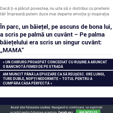
Dacă ți-a plăcut povestea, nu uita să o distribui cu prietenii
tăi! Împreună putem duce mai departe emoția și inspirația.
În parc, un băiețel, pe ascuns de bona lui,
a scris pe palmă un cuvânt – Pe palma
băiețelului era scris un singur cuvânt:
„MAMA”
Navigare
PREVIOUS
UN CHIRURG PROASPĂT CONCEDIAT CU RUȘINE A ARUNCAT
POST:
O BANCNOTĂ FEMEII DE PE STRADĂ
în
NEXT
AM MUNCIT PÂNĂ LA EPUIZARE CA SĂ REUȘESC. ORE LUNGI,
articole
POST:
TURE DUBLE, NOPȚI NEDORMITE – TOTUL PENTRU A
CUMPĂRA CASA PERFECTĂ
Powered by
WordPress
and
Gridbox
.
Acest site foloseste
cookies
. Navigand in continuare, va exprimati
acordul pentru folosirea acestora.
Detalii aici
AM INTELES