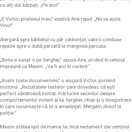
cu alți doi bărbați. „Pe aici!”
„E Victor, prietenul meu,” explică Ana rapid. „Ne va ajuta.
Vino!”
Alergară spre bărbatul cu păr cârlionțat, care îi conduse
repede spre o dubă parcată la marginea parcului.
„Bona a sunat-o pe Serghei,” spuse Ana, urcând în vehicul
împreună cu Maxim. „Va fi aici în curând.”
„Avem toate documentele,” o asigură Victor, pornind
motorul. „Rezultatele testelor care dovedesc că ești
perfect sănătoasă mintal, mărturiile vecinilor despre
comportamentul violent al lui Serghei, chiar și o înregistrare
în care recunoaște că te-a amenințat. Mergem direct la
poliție.”
Maxim stătea lipit de mama lui, încă nedumerit dar simțind