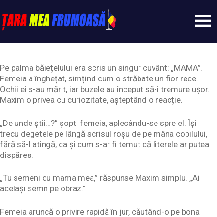
Skip
to
content
Tarameafrumoasa
Pe palma băiețelului era scris un singur cuvânt: „MAMA”.
Femeia a înghețat, simțind cum o străbate un fior rece.
Ochii ei s-au mărit, iar buzele au început să-i tremure ușor.
Maxim o privea cu curiozitate, așteptând o reacție.
„De unde știi…?” șopti femeia, aplecându-se spre el. Își
trecu degetele pe lângă scrisul roșu de pe mâna copilului,
fără să-l atingă, ca și cum s-ar fi temut că literele ar putea
dispărea.
„Tu semeni cu mama mea,” răspunse Maxim simplu. „Ai
același semn pe obraz.”
Femeia aruncă o privire rapidă în jur, căutând-o pe bona