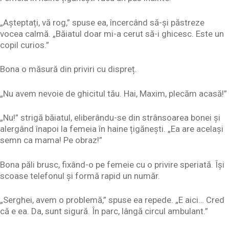
„Așteptați, vă rog,” spuse ea, încercând să-și păstreze
vocea calmă. „Băiatul doar mi-a cerut să-i ghicesc. Este un
copil curios.”
Bona o măsură din priviri cu dispreț.
„Nu avem nevoie de ghicitul tău. Hai, Maxim, plecăm acasă!”
„Nu!” strigă băiatul, eliberându-se din strânsoarea bonei și
alergând înapoi la femeia în haine țigănești. „Ea are același
semn ca mama! Pe obraz!”
Bona păli brusc, fixând-o pe femeie cu o privire speriată. Își
scoase telefonul și formă rapid un număr.
„Serghei, avem o problemă,” spuse ea repede. „E aici… Cred
că e ea. Da, sunt sigură. În parc, lângă circul ambulant.”