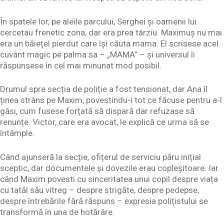
În spatele lor, pe aleile parcului, Serghei și oamenii lui
cercetau frenetic zona, dar era prea târziu. Maximuș nu mai
era un băiețel pierdut care își căuta mama. El scrisese acel
cuvânt magic pe palma sa – „MAMA” – și universul îi
răspunsese în cel mai minunat mod posibil.
Drumul spre secția de poliție a fost tensionat, dar Ana îl
ținea strâns pe Maxim, povestindu-i tot ce făcuse pentru a-l
găsi, cum fusese forțată să dispară dar refuzase să
renunțe. Victor, care era avocat, le explică ce urma să se
întâmple.
Când ajunseră la secție, ofițerul de serviciu păru inițial
sceptic, dar documentele și dovezile erau copleșitoare. Iar
când Maxim povesti cu sinceritatea unui copil despre viața
cu tatăl său vitreg – despre strigăte, despre pedepse,
despre întrebările fără răspuns – expresia polițistului se
transformă în una de hotărâre.