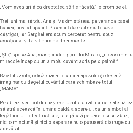
„Vom avea grijă ca dreptatea să fie făcută,” le promise el.
Trei luni mai târziu, Ana și Maxim stăteau pe veranda casei
bunicii, privind apusul. Procesul de custodie fusese
câștigat, iar Serghei era acum cercetat pentru abuz
emoțional și falsificare de documente.
„Știi,” spuse Ana, mângâindu-i părul lui Maxim, „uneori micile
miracole încep cu un simplu cuvânt scris pe o palmă.”
Băiatul zâmbi, ridică mâna în lumina apusului și desenă
imaginar cu degetul cuvântul care schimbase totul:
„MAMA”.
Pe obraz, semnul din naștere identic cu al mamei sale părea
să strălucească în lumina caldă a soarelui, ca un simbol al
legăturii lor indestructibile, o legătură pe care nici un abuz,
nici o minciună și nici o separare nu o putuseră distruge cu
adevărat.