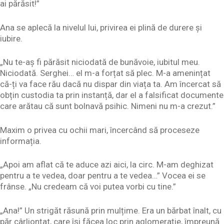
ai părăsit!”
Ana se aplecă la nivelul lui, privirea ei plină de durere și
iubire.
„Nu te-aș fi părăsit niciodată de bunăvoie, iubitul meu.
Niciodată. Serghei… el m-a forțat să plec. M-a amenințat
că-ți va face rău dacă nu dispar din viața ta. Am încercat să
obțin custodia ta prin instanță, dar el a falsificat documente
care arătau că sunt bolnavă psihic. Nimeni nu m-a crezut.”
Maxim o privea cu ochii mari, încercând să proceseze
informația.
„Apoi am aflat că te aduce azi aici, la circ. M-am deghizat
pentru a te vedea, doar pentru a te vedea…” Vocea ei se
frânse. „Nu credeam că voi putea vorbi cu tine.”
„Ana!” Un strigăt răsună prin mulțime. Era un bărbat înalt, cu
păr cârlionțat, care își făcea loc prin aglomerație, împreună