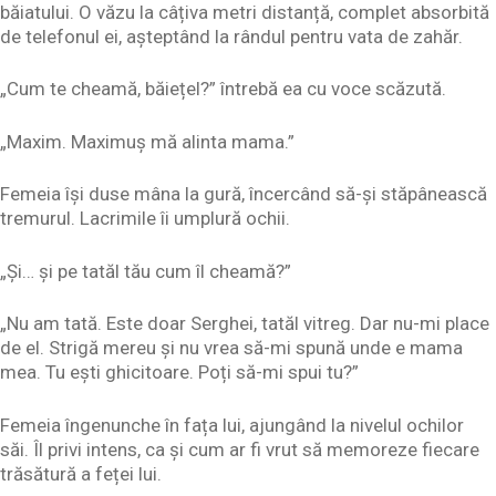
băiatului. O văzu la câțiva metri distanță, complet absorbită
de telefonul ei, așteptând la rândul pentru vata de zahăr.
„Cum te cheamă, băiețel?” întrebă ea cu voce scăzută.
„Maxim. Maximuș mă alinta mama.”
Femeia își duse mâna la gură, încercând să-și stăpânească
tremurul. Lacrimile îi umplură ochii.
„Și… și pe tatăl tău cum îl cheamă?”
„Nu am tată. Este doar Serghei, tatăl vitreg. Dar nu-mi place
de el. Strigă mereu și nu vrea să-mi spună unde e mama
mea. Tu ești ghicitoare. Poți să-mi spui tu?”
Femeia îngenunche în fața lui, ajungând la nivelul ochilor
săi. Îl privi intens, ca și cum ar fi vrut să memoreze fiecare
trăsătură a feței lui.