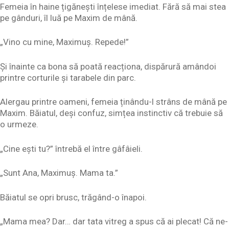
Femeia în haine țigănești înțelese imediat. Fără să mai stea
pe gânduri, îl luă pe Maxim de mână.
„Vino cu mine, Maximuș. Repede!”
Și înainte ca bona să poată reacționa, dispărură amândoi
printre corturile și tarabele din parc.
Alergau printre oameni, femeia ținându-l strâns de mână pe
Maxim. Băiatul, deși confuz, simțea instinctiv că trebuie să
o urmeze.
„Cine ești tu?” întrebă el între gâfâieli.
„Sunt Ana, Maximuș. Mama ta.”
Băiatul se opri brusc, trăgând-o înapoi.
„Mama mea? Dar… dar tata vitreg a spus că ai plecat! Că ne-