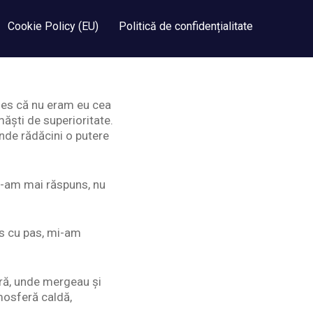
Cookie Policy (EU)
Politică de confidențialitate
țeles că nu eram eu cea
măști de superioritate.
inde rădăcini o putere
 i-am mai răspuns, nu
as cu pas, mi-am
tră, unde mergeau și
tmosferă caldă,