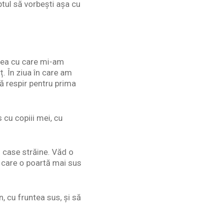
ptul să vorbești așa cu
ștea cu care mi-am
. În ziua în care am
 că respir pentru prima
 cu copiii mei, cu
i case străine. Văd o
i care o poartă mai sus
 cu fruntea sus, și să