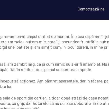
Contactează-ne
 și mi-am privit chipul umflat de lacrimi. În acea clipă am în
lui erau armele unui om mic, care își ascundea frustrările sub 
lțul unei batiste și am simțit cum, în locul durerii, în mine pr
ă, am zâmbit larg, ca și cum nimic nu s-ar fi întâmplat. Nu
păr. Dar în mintea mea, planul se contura limpede.
 început să acționez. Am păstrat aparențele, dar în tăcere, p
bra lui.
 sala de sport din cartier, la doar două străzi de casa noas
osite, cu griji, dar hotărâte să nu se lase doborâte. Era o a
e încuraja pe cealaltă.