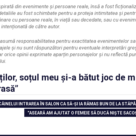
pirată din evenimente și persoane reale, însă a fost ficționaliz
etaliile au fost schimbate pentru a proteja intimitatea și pent
nare cu persoane reale, în viață sau decedate, sau cu evenim
 intenționată de către autor.
și asumă responsabilitatea pentru exactitatea evenimentelor s
ajele și nu sunt răspunzători pentru eventuale interpretări gr
iar orice opinii exprimate aparțin personajelor și nu reflectă p
lui.
aților, soțul meu și-a bătut joc de 
rasă”
 CÂINELUI INTRAREA ÎN SALON CA SĂ-ȘI IA RĂMAS BUN DE LA STĂP
NEXT
”ASEARĂ AM AJUTAT O FEMEIE SĂ DUCĂ NIȘTE SACO
POST: