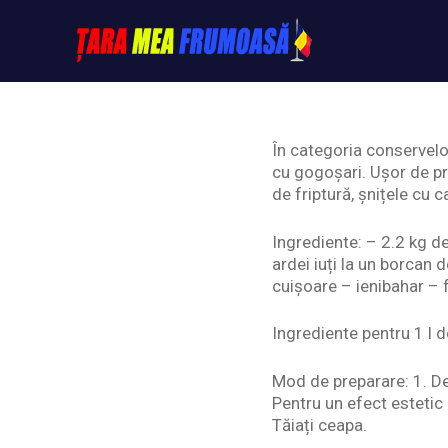
Skip
to
content
Tarameafrumoasa
În categoria conservelo
cu gogoșari. Ușor de pr
de friptură, șnițele cu c
Ingrediente: – 2.2 kg d
ardei iuți la un borcan 
cuișoare – ienibahar – 
Ingrediente pentru 1 l d
Mod de preparare: 1. De
Pentru un efect estetic
Tăiați ceapa.