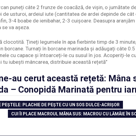
orcan puneți câte 2 frunze de coacăză, de vișin, o jumătate d
i de usturoi, ardeiul iute (cantitatea de ardei depinde de cât d
fin, 3-4 boabe de ienibahar, 2-3 cuișoare. Deasupra aranjăm
 se va așeza.
ă clocotită. Țineți legumele în apa fierbinte timp de 3 minute
in borcane. Turnați în borcane marinada și adăugați câte 0.5 
nele cu capace și întoarceți-le cu susul în jos. Acoperiți-le c
i tu iubești mâncarea, distribuie această rețetă”
e-au cerut această rețetă: Mâna su
da – Conopidă Marinată pentru iar
E PEȘTELE: PLACHIE DE PEȘTE CU UN SOS DULCE-ACRIȘOR
NEXT
CUI ÎI PLACE MACROUL MÂNA SUS: MACROU CU LĂMÂIE ÎN SO
POST: