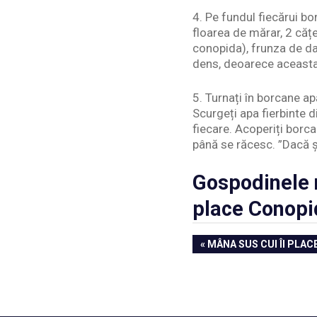
4. Pe fundul fiecărui b
floarea de mărar, 2 cățe
conopida), frunza de da
dens, deoarece aceasta
5. Turnați în borcane ap
Scurgeți apa fierbinte d
fiecare. Acoperiți borca
până se răcesc. ”Dacă ș
Gospodinele n
place Conopi
Navigare
PREVIOUS
MÂNA SUS CUI ÎI PLAC
POST:
în
articole