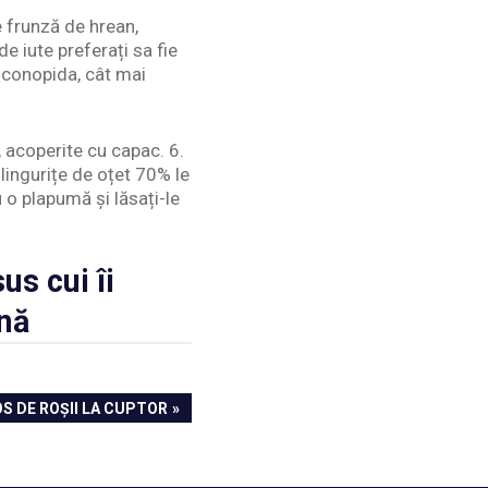
e frunză de hrean,
e iute preferați sa fie
 conopida, cât mai
, acoperite cu capac. 6.
lingurițe de oțet 70% le
u o plapumă și lăsați-le
s cui îi
nă
S DE ROȘII LA CUPTOR