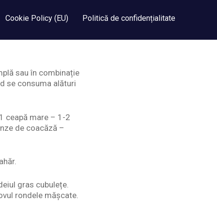
Cookie Policy (EU)
Politică de confidențialitate
mplă sau în combinație
ând se consuma alături
– 1 ceapă mare – 1-2
frunze de coacăză –
ahăr.
deiul gras cubulețe.
rcovul rondele mășcate.