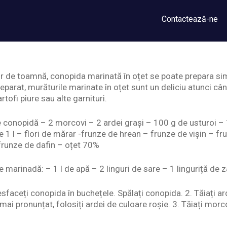
Contactează-ne
r de toamnă, conopida marinată în oțet se poate prepara si
eparat, murăturile marinate în oțet sunt un deliciu atunci c
artofi piure sau alte garnituri.
e conopidă – 2 morcovi – 2 ardei grași – 100 g de usturoi 
de 1 l – flori de mărar -frunze de hrean – frunze de vișin – 
frunze de dafin – oțet 70%
e marinadă: – 1 l de apă – 2 linguri de sare – 1 linguriță de z
sfaceți conopida în buchețele. Spălați conopida. 2. Tăiați ar
 mai pronunțat, folosiți ardei de culoare roșie. 3. Tăiați mo