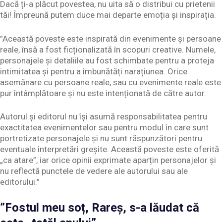
Dacă ți-a plăcut povestea, nu uita să o distribui cu prietenii
tăi! Împreună putem duce mai departe emoția și inspirația.
”Această poveste este inspirată din evenimente și persoane
reale, însă a fost ficționalizată în scopuri creative. Numele,
personajele și detaliile au fost schimbate pentru a proteja
intimitatea și pentru a îmbunătăți narațiunea. Orice
asemănare cu persoane reale, sau cu evenimente reale este
pur întâmplătoare și nu este intenționată de către autor.
Autorul și editorul nu își asumă responsabilitatea pentru
exactitatea evenimentelor sau pentru modul în care sunt
portretizate personajele și nu sunt răspunzători pentru
eventuale interpretări greșite. Această poveste este oferită
„ca atare”, iar orice opinii exprimate aparțin personajelor și
nu reflectă punctele de vedere ale autorului sau ale
editorului.”
”Fostul meu soț, Rareș, s-a lăudat că