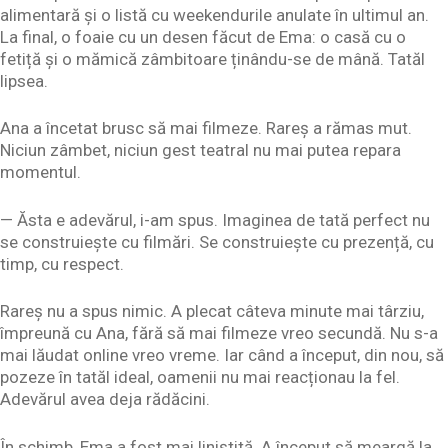
alimentară și o listă cu weekendurile anulate în ultimul an.
La final, o foaie cu un desen făcut de Ema: o casă cu o
fetiță și o mămică zâmbitoare ținându-se de mână. Tatăl
lipsea.
Ana a încetat brusc să mai filmeze. Rareș a rămas mut.
Niciun zâmbet, niciun gest teatral nu mai putea repara
momentul.
— Ăsta e adevărul, i-am spus. Imaginea de tată perfect nu
se construiește cu filmări. Se construiește cu prezență, cu
timp, cu respect.
Rareș nu a spus nimic. A plecat câteva minute mai târziu,
împreună cu Ana, fără să mai filmeze vreo secundă. Nu s-a
mai lăudat online vreo vreme. Iar când a început, din nou, să
pozeze în tatăl ideal, oamenii nu mai reacționau la fel.
Adevărul avea deja rădăcini.
În schimb, Ema a fost mai liniștită. A început să meargă la