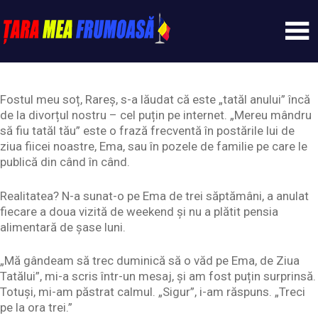
Skip
to
content
Tarameafrumoasa
Fostul meu soț, Rareș, s-a lăudat că este „tatăl anului” încă
de la divorțul nostru – cel puțin pe internet. „Mereu mândru
să fiu tatăl tău” este o frază frecventă în postările lui de
ziua fiicei noastre, Ema, sau în pozele de familie pe care le
publică din când în când.
Realitatea? N-a sunat-o pe Ema de trei săptămâni, a anulat
fiecare a doua vizită de weekend și nu a plătit pensia
alimentară de șase luni.
„Mă gândeam să trec duminică să o văd pe Ema, de Ziua
Tatălui”, mi-a scris într-un mesaj, și am fost puțin surprinsă.
Totuși, mi-am păstrat calmul. „Sigur”, i-am răspuns. „Treci
pe la ora trei.”