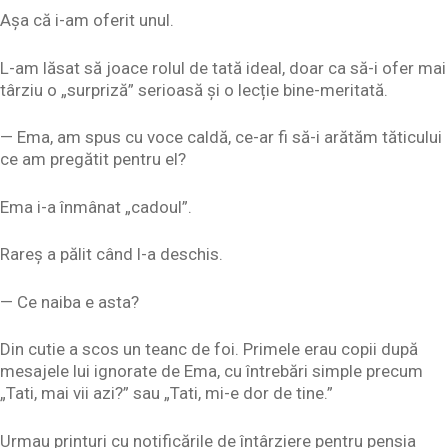
Așa că i-am oferit unul.
L-am lăsat să joace rolul de tată ideal, doar ca să-i ofer mai
târziu o „surpriză” serioasă și o lecție bine-meritată.
— Ema, am spus cu voce caldă, ce-ar fi să-i arătăm tăticului
ce am pregătit pentru el?
Ema i-a înmânat „cadoul”.
Rareș a pălit când l-a deschis.
— Ce naiba e asta?
Din cutie a scos un teanc de foi. Primele erau copii după
mesajele lui ignorate de Ema, cu întrebări simple precum
„Tati, mai vii azi?” sau „Tati, mi-e dor de tine.”
Urmau printuri cu notificările de întârziere pentru pensia