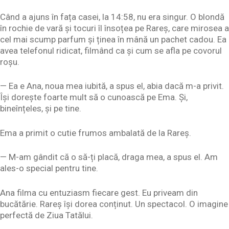
Când a ajuns în fața casei, la 14:58, nu era singur. O blondă
în rochie de vară și tocuri îl însoțea pe Rareș, care mirosea a
cel mai scump parfum și ținea în mână un pachet cadou. Ea
avea telefonul ridicat, filmând ca și cum se afla pe covorul
roșu.
— Ea e Ana, noua mea iubită, a spus el, abia dacă m-a privit.
Își dorește foarte mult să o cunoască pe Ema. Și,
bineînțeles, și pe tine.
Ema a primit o cutie frumos ambalată de la Rareș.
— M-am gândit că o să-ți placă, draga mea, a spus el. Am
ales-o special pentru tine.
Ana filma cu entuziasm fiecare gest. Eu priveam din
bucătărie. Rareș își dorea conținut. Un spectacol. O imagine
perfectă de Ziua Tatălui.