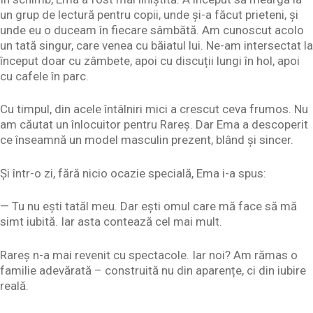
un grup de lectură pentru copii, unde și-a făcut prieteni, și
unde eu o duceam în fiecare sâmbătă. Am cunoscut acolo
un tată singur, care venea cu băiatul lui. Ne-am intersectat la
început doar cu zâmbete, apoi cu discuții lungi în hol, apoi
cu cafele în parc.
Cu timpul, din acele întâlniri mici a crescut ceva frumos. Nu
am căutat un înlocuitor pentru Rareș. Dar Ema a descoperit
ce înseamnă un model masculin prezent, blând și sincer.
Și într-o zi, fără nicio ocazie specială, Ema i-a spus:
— Tu nu ești tatăl meu. Dar ești omul care mă face să mă
simt iubită. Iar asta contează cel mai mult.
Rareș n-a mai revenit cu spectacole. Iar noi? Am rămas o
familie adevărată – construită nu din aparențe, ci din iubire
reală.