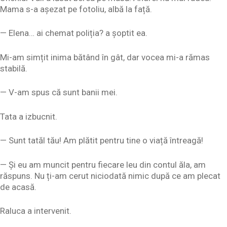
Mama s-a așezat pe fotoliu, albă la față.
— Elena… ai chemat poliția? a șoptit ea.
Mi-am simțit inima bătând în gât, dar vocea mi-a rămas
stabilă.
— V-am spus că sunt banii mei.
Tata a izbucnit.
— Sunt tatăl tău! Am plătit pentru tine o viață întreagă!
— Și eu am muncit pentru fiecare leu din contul ăla, am
răspuns. Nu ți-am cerut niciodată nimic după ce am plecat
de acasă.
Raluca a intervenit.