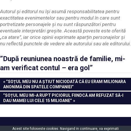
Autorul și editorul nu își asumă responsabilitatea pentru
exactitatea evenimentelor sau pentru modul în care sunt
portretizate personajele și nu sunt răspunzători pentru
eventuale interpretări greșite. Această poveste este oferită
„ca atare”, iar orice opinii exprimate aparțin personajelor și
nu reflectă punctele de vedere ale autorului sau ale editorului.
”După reuniunea noastră de familie, mi-
am verificat contul – era gol”
Navigare
PREVIOUS
”SOȚUL MEU NU A ȘTIUT NICIODATĂ CĂ EU ERAM MILIONARA
POST:
ANONIMĂ DIN SPATELE COMPANIEI”
în
NEXT
”SOȚUL MEU MI-A RUPT PICIORUL FIINDCĂ AM REFUZAT SĂ-I
articole
POST:
DAU MAMEI LUI CELE 15 MILIOANE”
Powered by
WordPress
and
Gridbox
.
Acest site foloseste
cookies
. Navigand in continuare, va exprimati