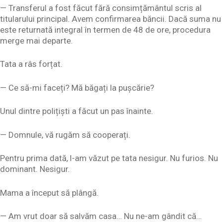
— Transferul a fost făcut fără consimțământul scris al
titularului principal. Avem confirmarea băncii. Dacă suma nu
este returnată integral în termen de 48 de ore, procedura
merge mai departe.
Tata a râs forțat.
— Ce să-mi faceți? Mă băgați la pușcărie?
Unul dintre polițiști a făcut un pas înainte.
— Domnule, vă rugăm să cooperați.
Pentru prima dată, l-am văzut pe tata nesigur. Nu furios. Nu
dominant. Nesigur.
Mama a început să plângă.
— Am vrut doar să salvăm casa… Nu ne-am gândit că…