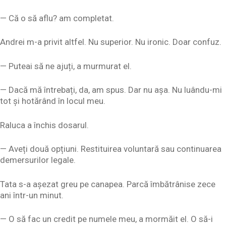
— Că o să aflu? am completat.
Andrei m-a privit altfel. Nu superior. Nu ironic. Doar confuz.
— Puteai să ne ajuți, a murmurat el.
— Dacă mă întrebați, da, am spus. Dar nu așa. Nu luându-mi
tot și hotărând în locul meu.
Raluca a închis dosarul.
— Aveți două opțiuni. Restituirea voluntară sau continuarea
demersurilor legale.
Tata s-a așezat greu pe canapea. Parcă îmbătrânise zece
ani într-un minut.
— O să fac un credit pe numele meu, a mormăit el. O să-i