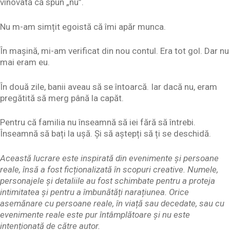
vinovată că spun „nu”.
Nu m-am simțit egoistă că îmi apăr munca.
În mașină, mi-am verificat din nou contul. Era tot gol. Dar nu
mai eram eu.
În două zile, banii aveau să se întoarcă. Iar dacă nu, eram
pregătită să merg până la capăt.
Pentru că familia nu înseamnă să iei fără să întrebi.
Înseamnă să bați la ușă. Și să aștepți să ți se deschidă.
Această lucrare este inspirată din evenimente și persoane
reale, însă a fost ficționalizată în scopuri creative. Numele,
personajele și detaliile au fost schimbate pentru a proteja
intimitatea și pentru a îmbunătăți narațiunea. Orice
asemănare cu persoane reale, în viață sau decedate, sau cu
evenimente reale este pur întâmplătoare și nu este
intenționată de către autor.