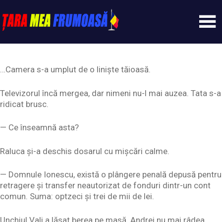
Skip
to
content
Tarameafrumoasa
…Camera s-a umplut de o liniște tăioasă.
Televizorul încă mergea, dar nimeni nu-l mai auzea. Tata s-a
ridicat brusc.
— Ce înseamnă asta?
Raluca și-a deschis dosarul cu mișcări calme.
— Domnule Ionescu, există o plângere penală depusă pentru
retragere și transfer neautorizat de fonduri dintr-un cont
comun. Suma: optzeci și trei de mii de lei.
Unchiul Vali a lăsat berea pe masă. Andrei nu mai râdea.