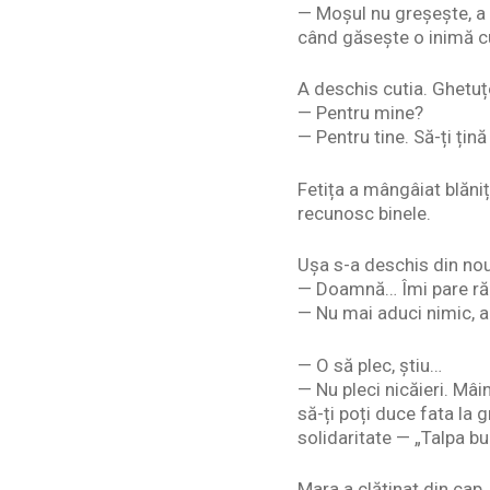
— Moșul nu greșește, a z
când găsește o inimă cu
A deschis cutia. Ghetuț
— Pentru mine?
— Pentru tine. Să-ți țină
Fetița a mângâiat blăniț
recunosc binele.
Ușa s-a deschis din nou:
— Doamnă… Îmi pare ră
— Nu mai aduci nimic, a
— O să plec, știu…
— Nu pleci nicăieri. Mâi
să-ți poți duce fata la 
solidaritate — „Talpa bun
Mara a clătinat din cap,