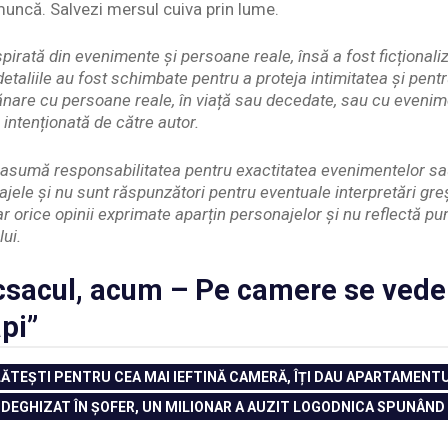
muncă. Salvezi mersul cuiva prin lume.
pirată din evenimente și persoane reale, însă a fost ficționaliz
etaliile au fost schimbate pentru a proteja intimitatea și pent
nare cu persoane reale, în viață sau decedate, sau cu evenim
 intenționată de către autor.
și asumă responsabilitatea pentru exactitatea evenimentelor s
ajele și nu sunt răspunzători pentru eventuale interpretări gr
iar orice opinii exprimate aparțin personajelor și nu reflectă p
lui.
csacul, acum – Pe camere se vede 
pi”
LĂTEȘTI PENTRU CEA MAI IEFTINĂ CAMERĂ, ÎȚI DAU APARTAMENTU
NEXT
”DEGHIZAT ÎN ȘOFER, UN MILIONAR A AUZIT LOGODNICA SPUNÂND
POST: