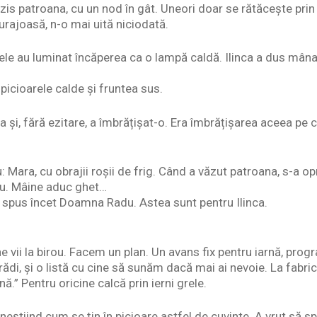
is patroana, cu un nod în gât. Uneori doar se rătăcește prin 
rajoasă, n-o mai uită niciodată.
ele au luminat încăperea ca o lampă caldă. Ilinca a dus mâna
 picioarele calde și fruntea sus.
a și, fără ezitare, a îmbrățișat-o. Era îmbrățișarea aceea pe 
 Mara, cu obrajii roșii de frig. Când a văzut patroana, s-a opr
u. Mâine aduc ghet…
 spus încet Doamna Radu. Astea sunt pentru Ilinca.
ne vii la birou. Facem un plan. Un avans fix pentru iarnă, pro
grădi, și o listă cu cine să sunăm dacă mai ai nevoie. La fabri
ă.” Pentru oricine calcă prin ierni grele.
 neștiind cum se țin în picioare astfel de cuvinte. A vrut să 