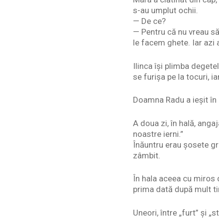
s-au umplut ochii.
— De ce?
— Pentru că nu vreau să
le facem ghete. Iar azi a
Ilinca își plimba degete
se furișa pe la tocuri, 
Doamna Radu a ieșit în
A doua zi, în hală, anga
noastre ierni.”
Înăuntru erau șosete gr
zâmbit.
În hala aceea cu miros d
prima dată după mult ti
Uneori, între „furt” și „