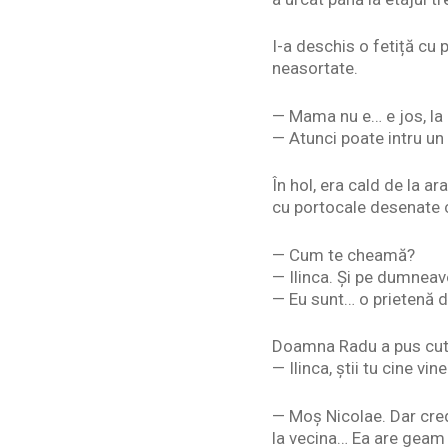
I-a deschis o fetiță cu 
neasortate.
— Mama nu e… e jos, la 
— Atunci poate intru un
În hol, era cald de la a
cu portocale desenate 
— Cum te cheamă?
— Ilinca. Și pe dumnea
— Eu sunt… o prietenă 
Doamna Radu a pus cut
— Ilinca, știi tu cine vin
— Moș Nicolae. Dar cred 
la vecina… Ea are geam