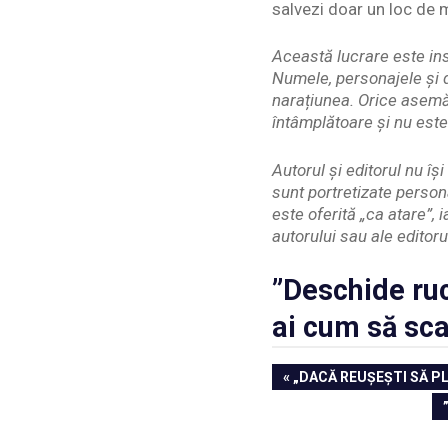
salvezi doar un loc de 
Această lucrare este ins
Numele, personajele și d
narațiunea. Orice asemă
întâmplătoare și nu este
Autorul și editorul nu î
sunt portretizate person
este oferită „ca atare”, 
autorului sau ale editoru
”Deschide ru
ai cum să sca
Navigare
PREVIOUS
„DACĂ REUȘEȘTI SĂ P
POST:
în
articole