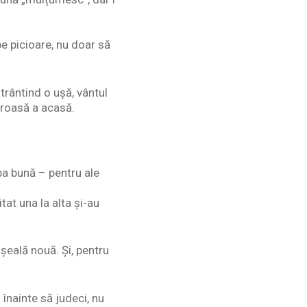
e picioare, nu doar să
 trântind o ușă, vântul
miroasă a acasă.
lpa bună – pentru ale
at una la alta și-au
șeală nouă. Și, pentru
i înainte să judeci, nu