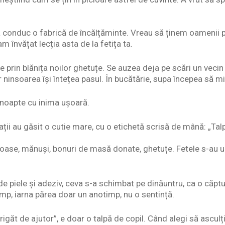
 conduc o fabrică de încălțăminte. Vreau să ținem oamenii p
m învățat lecția asta de la fetița ta.
le prin blănița noilor ghetuțe. Se auzea deja pe scări un vecin
iar ninsoarea își întețea pasul. În bucătărie, supa începea să 
 noapte cu inima ușoară.
jații au găsit o cutie mare, cu o etichetă scrisă de mână: „Ta
oase, mănuși, bonuri de masă donate, ghetuțe. Fetele s-au uit
e piele și adeziv, ceva s-a schimbat pe dinăuntru, ca o căptu
mp, iarna părea doar un anotimp, nu o sentință.
strigăt de ajutor”, e doar o talpă de copil. Când alegi să asculț