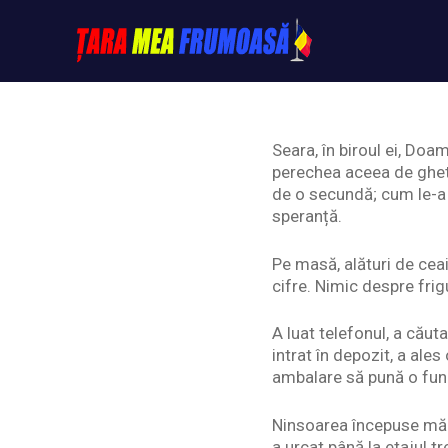
Skip
to
content
Tarameafrumoasa
Seara, în biroul ei, Doam
perechea aceea de ghetuț
de o secundă; cum le-a 
speranță.
Pe masă, alături de ceai
cifre. Nimic despre frigu
A luat telefonul, a căuta
intrat în depozit, a ale
ambalare să pună o fund
Ninsoarea începuse măru
a urcat până la etajul tre