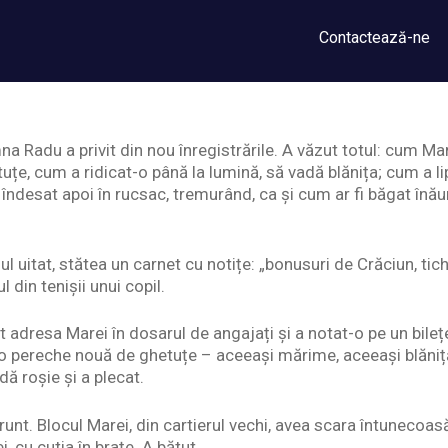
Contactează-ne
na Radu a privit din nou înregistrările. A văzut totul: cum Mar
e, cum a ridicat-o până la lumină, să vadă blănița; cum a lip
îndesat apoi în rucsac, tremurând, ca și cum ar fi băgat înă
ul uitat, stătea un carnet cu notițe: „bonusuri de Crăciun, tich
l din tenișii unui copil.
t adresa Marei în dosarul de angajați și a notat-o pe un bilețe
s o pereche nouă de ghetuțe – aceeași mărime, aceeași blăniță
ă roșie și a plecat.
nt. Blocul Marei, din cartierul vechi, avea scara întunecoa
i, cu cutia în brațe. A bătut.