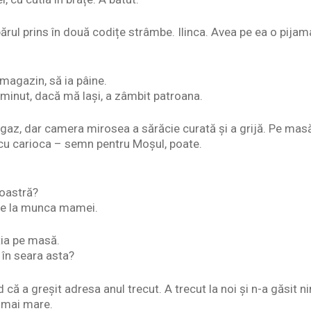
părul prins în două codițe strâmbe. Ilinca. Avea pe ea o pijam
magazin, să ia pâine.
 minut, dacă mă lași, a zâmbit patroana.
ragaz, dar camera mirosea a sărăcie curată și a grijă. Pe mas
cu carioca – semn pentru Moșul, poate.
voastră?
de la munca mamei.
ia pe masă.
e în seara asta?
că a greșit adresa anul trecut. A trecut la noi și n-a găsit 
 mai mare.