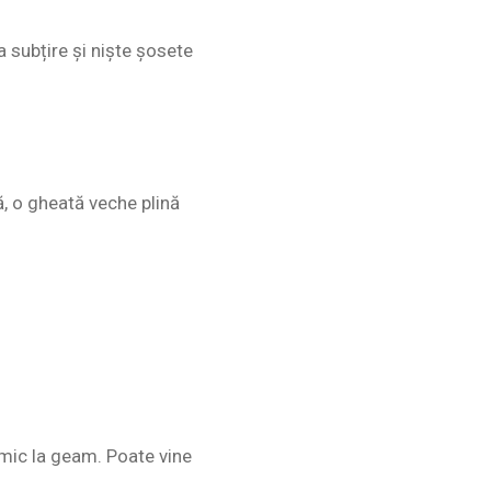
a subțire și niște șosete
ă, o gheată veche plină
nimic la geam. Poate vine