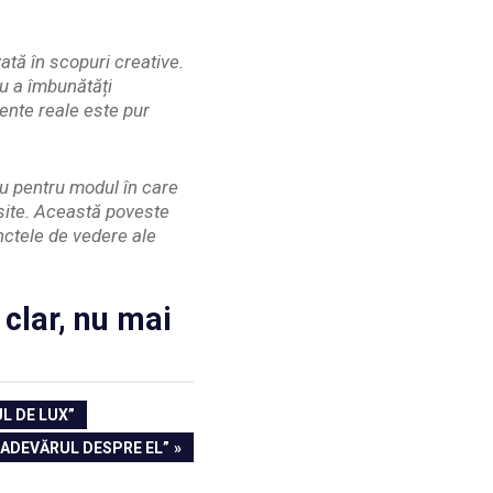
ată în scopuri creative.
ru a îmbunătăți
ente reale este pur
au pentru modul în care
eșite. Această poveste
unctele de vedere ale
clar, nu mai
L DE LUX”
 ADEVĂRUL DESPRE EL”