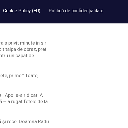
Cookie Policy (EU)
Politică de confidențialitate
a a privit minute în șir
it talpa de obraz, preț
untru un capăt de
ete, prime.” Toate,
l. Apoi s-a ridicat. A
 – a rugat fetele de la
să și rece. Doamna Radu