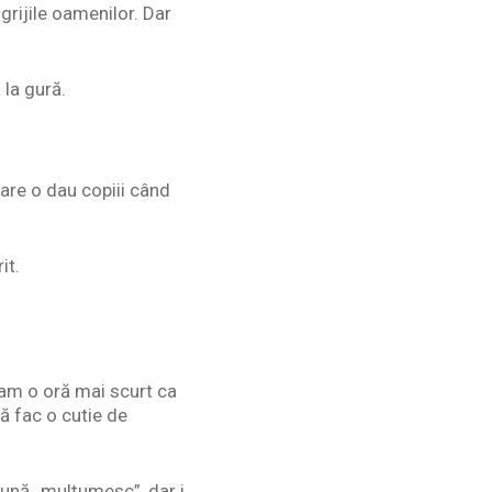
grijile oamenilor. Dar
 la gură.
care o dau copiii când
it.
gram o oră mai scurt ca
că fac o cutie de
spună „mulțumesc”, dar i