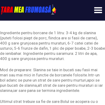
Skip
to
content
Tarameafrumoasa
Ingrediente pentru borcane de 1 litru: 3-4 kg de slanina
(puteti folosi piept de porc, fiindca are si fasii de carne),
400 g sare grunjoasa pentru muraturi, 6-7 catei catei de
usturoi, 5-6 frunze de dafin, 1 plic de piper boabe, 2-3 boabe
de ienibahar. Ingrediente pentru saramura: 2 litri de apa,
400 g sare grunjosa pentru muraturi.
Mod de preparare: Slanina se taie in bucati sau fasii mai
mari sau mai mici in functie de borcanele folosite.Intr-un
bol adanc se pune un strat de sare pentru murturi,apoi se
pun bucati de slanina,alt strat de sare pentru muraturi si iar
slanina,iar sare pana se termina ingredientele.
Ultimul strat trebuie sa fie de sare.Bolul se acopera cu o