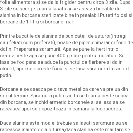
folie alimentara si se da la frigider pentru circa 3 zile. Dupa
3 zile se scurge zeama lasata si se aseaza bucatile de
slanina in borcane sterilizate bine in prealabil.Puteti folosi si
borcane de 1 litru si borcane mari.
Printre bucatile de slanina de pun cateii de usturoi(intregi
sau feliati cum preferati), boabe de piper,iehibarar si foile de
dafin. Prepararea saramurii. Apa se pune la fiert intr-o
cratita,peste apa se pune 400 g sare pentru muraturi. Se
lasa pe foc pana se aduce la punctul de fierbere si da in
clocot, apoi se opreste focul si se lasa saramura la racorit
putin.
Borcanele se aseaza pe o tava metalica care va prelua din
socul termic. Saramura putin racita se toarna peste sunca
din borcane, se inchid ermetic borcanele si se lasa sa se
raceasca,apoi se depoziteaza in camara la loc racoros.
Daca slanina este moale, trebuie sa lasati saramura sa se
raceasca inainte de a o turna,daca slanina este mai tare se