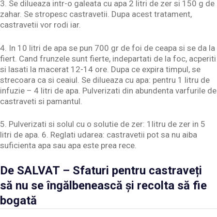
3. Se dilueaza intr-o galeata cu apa 2 litri de zer si 150 g de
zahar. Se stropesc castravetii. Dupa acest tratament,
castravetii vor rodi iar.
4. In 10 litri de apa se pun 700 gr de foi de ceapa si se da la
fiert. Cand frunzele sunt fierte, indepartati de la foc, acperiti
si lasati la macerat 12-14 ore. Dupa ce expira timpul, se
strecoara ca si ceaiul. Se dilueaza cu apa: pentru 1 litru de
infuzie – 4 litri de apa. Pulverizati din abundenta varfurile de
castraveti si pamantul.
5. Pulverizati si solul cu o solutie de zer: 1litru de zer in 5
litri de apa. 6. Reglati udarea: castravetii pot sa nu aiba
suficienta apa sau apa este prea rece.
De SALVAT – Sfaturi pentru castraveți
să nu se îngălbenească și recolta să fie
bogată