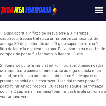
Skip
to
content
Tarameafrumoasa
1. Dupa aparitia in faza de dezvoltare a 3-4 frunze,
castravetii trebuie tratati cu urmatoarea compozitie: Se
adauga 30 de picaturi de iod, 20 g de sapun de rufe si 1
litru de lapte la o galeata cu apa. Pulverizarea cu o astfel de
compozitie poate fi efectuata la fiecare 10 zile.
2. Seara, se pune la inmuiat intr-un litru apa, o paine neagra ,
se marunteste painea dimineata, se adauga o sticla mica
de iod, se dilueaza amestecul obtinut cu 9 l de apa si se
presara pe solul de la castraveti. Lichidul ramas poate fi
pastrat intr-un loc racoros. Cu aceasta solutie, se trateaza
solul la 2 saptamani, iar pana toamna, castravetii si frunzele
vor ramane verzi.