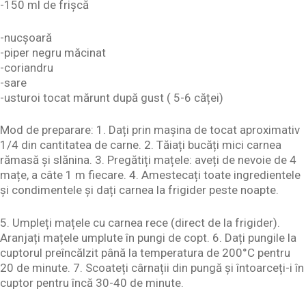
-150 ml de frișcă
-nucșoară
-piper negru măcinat
-coriandru
-sare
-usturoi tocat mărunt după gust ( 5-6 căței)
Mod de preparare: 1. Dați prin mașina de tocat aproximativ
1/4 din cantitatea de carne. 2. Tăiați bucăți mici carnea
rămasă și slănina. 3. Pregătiți mațele: aveți de nevoie de 4
mațe, a câte 1 m fiecare. 4. Amestecați toate ingredientele
și condimentele și dați carnea la frigider peste noapte.
5. Umpleți mațele cu carnea rece (direct de la frigider).
Aranjați mațele umplute în pungi de copt. 6. Dați pungile la
cuptorul preîncălzit până la temperatura de 200°C pentru
20 de minute. 7. Scoateți cârnații din pungă și întoarceți-i în
cuptor pentru încă 30-40 de minute.