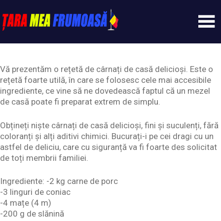
Skip
to
content
Tarameafrumoasa
Vă prezentăm o rețetă de cârnați de casă delicioși. Este o
rețetă foarte utilă, în care se folosesc cele mai accesibile
ingrediente, ce vine să ne dovedească faptul că un mezel
de casă poate fi preparat extrem de simplu.
Obțineți niște cârnați de casă delicioși, fini și suculenți, fără
coloranți și alți aditivi chimici. Bucurați-i pe cei dragi cu un
astfel de deliciu, care cu siguranță va fi foarte des solicitat
de toți membrii familiei.
Ingrediente: -2 kg carne de porc
-3 linguri de coniac
-4 mațe (4 m)
-200 g de slănină