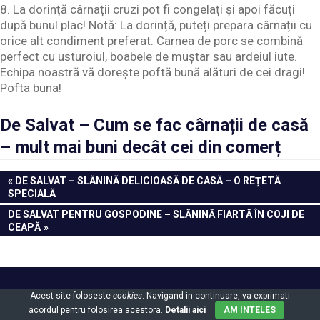
8. La dorință cârnații cruzi pot fi congelați și apoi făcuți
după bunul plac! Notă: La dorință, puteți prepara cârnații cu
orice alt condiment preferat. Carnea de porc se combină
perfect cu usturoiul, boabele de muștar sau ardeiul iute.
Echipa noastră vă dorește poftă bună alături de cei dragi!
Pofta buna!
De Salvat – Cum se fac cârnații de casă
– mult mai buni decât cei din comerț
Navigare
PREVIOUS
DE SALVAT – SLĂNINĂ DELICIOASĂ DE CASĂ – O REȚETĂ
POST:
SPECIALĂ
în
NEXT
DE SALVAT PENTRU GOSPODINE – SLĂNINĂ FIARTĂ ÎN COJI DE
articole
POST:
CEAPĂ
Powered by
WordPress
and
Gridbox
.
Acest site foloseste
cookies
. Navigand in continuare, va exprimati
acordul pentru folosirea acestora.
Detalii aici
AM INTELES