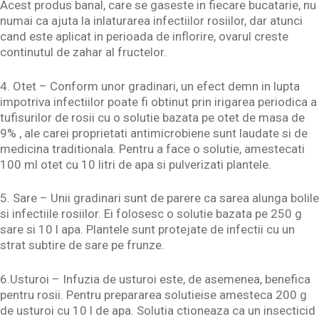
Acest produs banal, care se gaseste in fiecare bucatarie, nu
numai ca ajuta la inlaturarea infectiilor rosiilor, dar atunci
cand este aplicat in perioada de inflorire, ovarul creste
continutul de zahar al fructelor.
4. Otet – Conform unor gradinari, un efect demn in lupta
impotriva infectiilor poate fi obtinut prin irigarea periodica a
tufisurilor de rosii cu o solutie bazata pe otet de masa de
9% , ale carei proprietati antimicrobiene sunt laudate si de
medicina traditionala. Pentru a face o solutie, amestecati
100 ml otet cu 10 litri de apa si pulverizati plantele.
5. Sare – Unii gradinari sunt de parere ca sarea alunga bolile
si infectiile rosiilor. Ei folosesc o solutie bazata pe 250 g
sare si 10 l apa. Plantele sunt protejate de infectii cu un
strat subtire de sare pe frunze.
6.Usturoi – Infuzia de usturoi este, de asemenea, benefica
pentru rosii. Pentru prepararea solutieise amesteca 200 g
de usturoi cu 10 l de apa. Solutia ctioneaza ca un insecticid