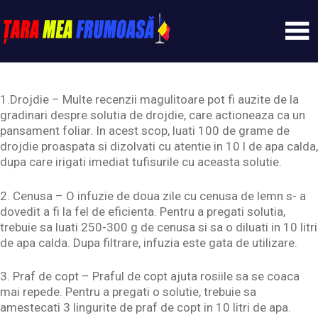
Skip
to
content
Tarameafrumoasa
1.Drojdie – Multe recenzii magulitoare pot fi auzite de la
gradinari despre solutia de drojdie, care actioneaza ca un
pansament foliar. In acest scop, luati 100 de grame de
drojdie proaspata si dizolvati cu atentie in 10 l de apa calda,
dupa care irigati imediat tufisurile cu aceasta solutie.
2. Cenusa – O infuzie de doua zile cu cenusa de lemn s- a
dovedit a fi la fel de eficienta. Pentru a pregati solutia,
trebuie sa luati 250-300 g de cenusa si sa o diluati in 10 litri
de apa calda. Dupa filtrare, infuzia este gata de utilizare.
3. Praf de copt – Praful de copt ajuta rosiile sa se coaca
mai repede. Pentru a pregati o solutie, trebuie sa
amestecati 3 lingurite de praf de copt in 10 litri de apa.