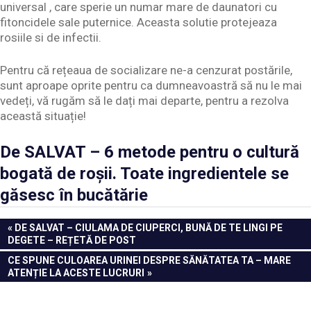
universal , care sperie un numar mare de daunatori cu
fitoncidele sale puternice. Aceasta solutie protejeaza
rosiile si de infectii.
Pentru că rețeaua de socializare ne-a cenzurat postările,
sunt aproape oprite pentru ca dumneavoastră să nu le mai
vedeți, vă rugăm să le dați mai departe, pentru a rezolva
această situație!
De SALVAT – 6 metode pentru o cultură
bogată de roșii. Toate ingredientele se
găsesc în bucătărie
Navigare
PREVIOUS
DE SALVAT – CIULAMA DE CIUPERCI, BUNĂ DE TE LINGI PE
POST:
DEGETE – REȚETĂ DE POST
în
NEXT
CE SPUNE CULOAREA URINEI DESPRE SĂNĂTATEA TA – MARE
articole
POST:
ATENȚIE LA ACESTE LUCRURI