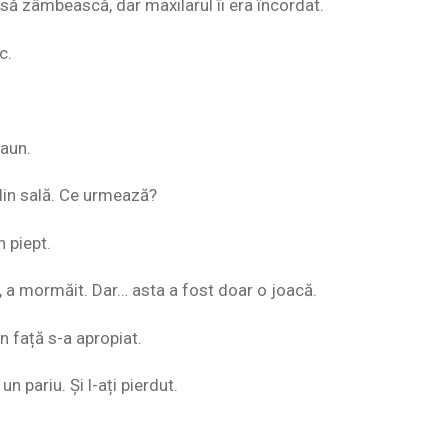
 să zâmbească, dar maxilarul îi era încordat.
c.
caun.
 din sală. Ce urmează?
n piept.
a mormăit. Dar… asta a fost doar o joacă.
n față s-a apropiat.
un pariu. Și l-ați pierdut.