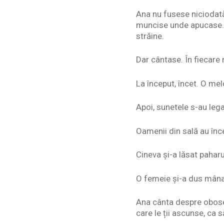
Ana nu fusese niciodată
muncise unde apucase. 
străine.
Dar cântase. În fiecare
La început, încet. O me
Apoi, sunetele s-au lega
Oamenii din sală au înc
Cineva și-a lăsat paharu
O femeie și-a dus mâna
Ana cânta despre obosea
care le ții ascunse, ca 