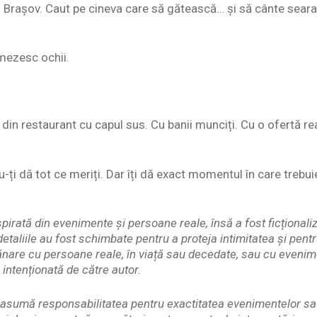
n Brașov. Caut pe cineva care să gătească… și să cânte seara.
mezes­c ochii.
 din restaurant cu capul sus. Cu banii munciți. Cu o ofertă re
u-ți dă tot ce meriți. Dar îți dă exact momentul în care trebui
pirată din evenimente și persoane reale, însă a fost ficționaliz
etaliile au fost schimbate pentru a proteja intimitatea și pent
nare cu persoane reale, în viață sau decedate, sau cu evenim
 intenționată de către autor.
și asumă responsabilitatea pentru exactitatea evenimentelor s