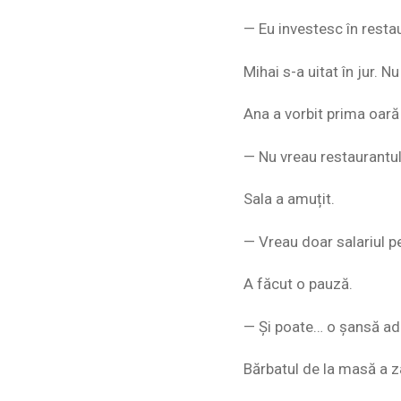
— Eu investesc în resta
Mihai s-a uitat în jur. N
Ana a vorbit prima oară 
— Nu vreau restaurantu
Sala a amuțit.
— Vreau doar salariul 
A făcut o pauză.
— Și poate… o șansă ad
Bărbatul de la masă a z