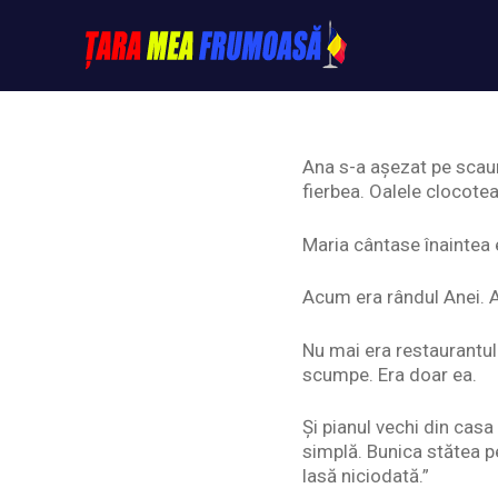
Skip
to
content
Tarameafrumoasa
Ana s-a așezat pe scaunu
fierbea. Oalele clocote
Maria cântase înaintea 
Acum era rândul Anei. A 
Nu mai era restaurantul
scumpe. Era doar ea.
Și pianul vechi din casa
simplă. Bunica stătea p
lasă niciodată.”