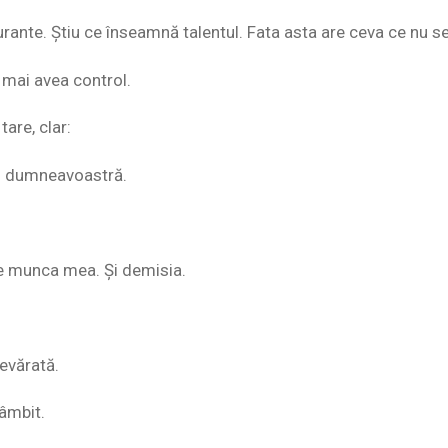
urante. Știu ce înseamnă talentul. Fata asta are ceva ce nu s
u mai avea control.
tare, clar:
l dumneavoastră.
pe munca mea. Și demisia.
evărată.
âmbit.