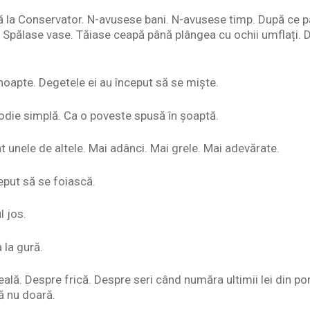
 la Conservator. N-avusese bani. N-avusese timp. După ce pă
Spălase vase. Tăiase ceapă până plângea cu ochii umflați. 
 noapte. Degetele ei au început să se miște.
lodie simplă. Ca o poveste spusă în șoaptă.
t unele de altele. Mai adânci. Mai grele. Mai adevărate.
eput să se foiască.
l jos.
 la gură.
lă. Despre frică. Despre seri când număra ultimii lei din por
să nu doară.