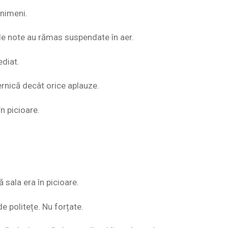
 nimeni.
le note au rămas suspendate în aer.
diat.
rnică decât orice aplauze.
în picioare.
 sala era în picioare.
e politețe. Nu forțate.