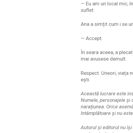
— Eu am un local mic, î
suflet.
Ana a simțit cum i se u
— Accept.
În seara aceea, a plecat
mai avusese demult.
Respect. Uneori, viața n
ești.
Această lucrare este ins
Numele, personajele și d
narațiunea. Orice asemă
întâmplătoare și nu este
Autorul și editorul nu î