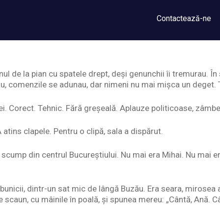
Contactează-ne
l de la pian cu spatele drept, deși genunchii îi tremurau. În
au, comenzile se adunau, dar nimeni nu mai mișca un deget. 
ei. Corect. Tehnic. Fără greșeală. Aplauze politicoase, zâmbe
atins clapele. Pentru o clipă, sala a dispărut.
 scump din centrul Bucureștiului. Nu mai era Mihai. Nu mai
 bunicii, dintr-un sat mic de lângă Buzău. Era seara, mirosea
e scaun, cu mâinile în poală, și spunea mereu: „Cântă, Ană. C