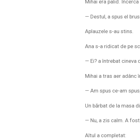
Mihai era palid. Încerca
— Destul, a spus el brus
Aplauzele s-au stins.
Ana s-a ridicat de pe s
— Ei? a întrebat cineva
Mihai a tras aer adânc î
— Am spus ce-am spus, 
Un bărbat de la masa di
— Nu, a zis calm. A fost 
Altul a completat: