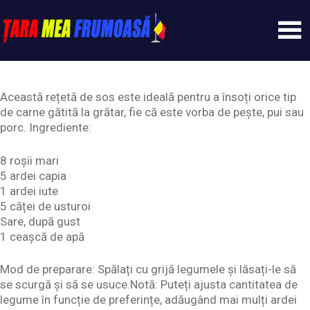
Skip
to
content
Tarameafrumoasa
Această rețetă de sos este ideală pentru a însoți orice tip
de carne gătită la grătar, fie că este vorba de pește, pui sau
porc. Ingrediente:
8 roșii mari
5 ardei capia
1 ardei iute
5 căței de usturoi
Sare, după gust
1 ceașcă de apă
Mod de preparare: Spălați cu grijă legumele și lăsați-le să
se scurgă și să se usuce.Notă: Puteți ajusta cantitatea de
legume în funcție de preferințe, adăugând mai mulți ardei