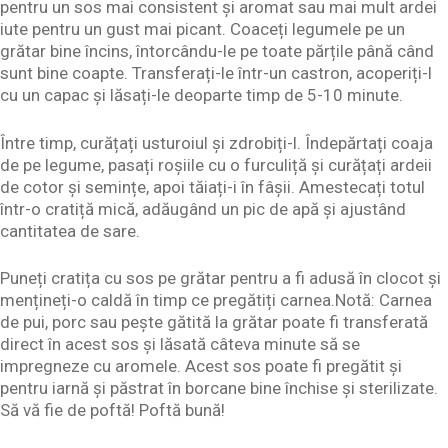
pentru un sos mai consistent și aromat sau mai mult ardei
iute pentru un gust mai picant. Coaceți legumele pe un
grătar bine încins, întorcându-le pe toate părțile până când
sunt bine coapte. Transferați-le într-un castron, acoperiți-l
cu un capac și lăsați-le deoparte timp de 5-10 minute.
Între timp, curățați usturoiul și zdrobiți-l. Îndepărtați coaja
de pe legume, pasați roșiile cu o furculiță și curățați ardeii
de cotor și semințe, apoi tăiați-i în fâșii. Amestecați totul
într-o cratiță mică, adăugând un pic de apă și ajustând
cantitatea de sare.
Puneți cratița cu sos pe grătar pentru a fi adusă în clocot și
mențineți-o caldă în timp ce pregătiți carnea.Notă: Carnea
de pui, porc sau pește gătită la grătar poate fi transferată
direct în acest sos și lăsată câteva minute să se
impregneze cu aromele. Acest sos poate fi pregătit și
pentru iarnă și păstrat în borcane bine închise și sterilizate.
Să vă fie de poftă! Poftă bună!