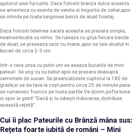
ajutorul unei furculite. Daca folositi branza dulce aceasta
se amesteca cu esenta de vanilie si lingurita de zahar,apoi
se intinde pe toata lungimea benzii de aluat foietaj.
Daca folositi telemea sarata aceasta se presara simpla,
neamestecata cu nimic. Se ruleaza cu grija fiecare banda
de aluat, se preseaza usor cu mana ,apoi se taie aluatul in
bucati de circa 2-3 cm.
Intr-o tava unsa cu putin unt se aseaza bucatile de mini
pateuri. Se ung cu ou batut apoi se presara deasupra
semintele de susan. Se preancalzeste cuptorul la 180 de
grade,si se da tava la copt pentru circa 25 de minute pana
se rumenesc frumos pe toata partile.Va dorim pofta buna
si spor la gatit! ”Dacă și tu iubești mâncarea, distribuie
această rețetă”
Cui îi plac Pateurile cu Brânză mâna sus:
Rețeta foarte iubită de români – Mini