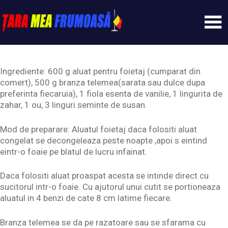
Skip
to
content
Tarameafrumoasa
Ingrediente: 600 g aluat pentru foietaj (cumparat din
comert), 500 g branza telemea(sarata sau dulce dupa
preferinta fiecaruia), 1 fiola esenta de vanilie, 1 lingurita de
zahar, 1 ou, 3 linguri seminte de susan.
Mod de preparare: Aluatul foietaj daca folositi aluat
congelat se decongeleaza peste noapte ,apoi s eintind
eintr-o foaie pe blatul de lucru infainat.
Daca folositi aluat proaspat acesta se intinde direct cu
sucitorul intr-o foaie. Cu ajutorul unui cutit se portioneaza
aluatul in 4 benzi de cate 8 cm latime fiecare.
Branza telemea se da pe razatoare sau se sfarama cu