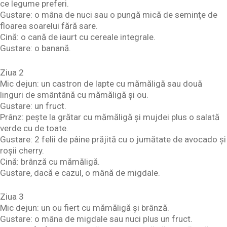
ce legume preferi.
Gustare: o mâna de nuci sau o pungă mică de seminţe de
floarea soarelui fără sare.
Cină: o cană de iaurt cu cereale integrale.
Gustare: o banană.
Ziua 2
Mic dejun: un castron de lapte cu mămăligă sau două
linguri de smântână cu mămăligă şi ou.
Gustare: un fruct.
Prânz: pește la grătar cu mămăligă şi mujdei plus o salată
verde cu de toate.
Gustare: 2 felii de pâine prăjită cu o jumătate de avocado şi
roşii cherry.
Cină: brânză cu mămăligă.
Gustare, dacă e cazul, o mână de migdale.
Ziua 3
Mic dejun: un ou fiert cu mămăligă şi brânză.
Gustare: o mâna de migdale sau nuci plus un fruct.