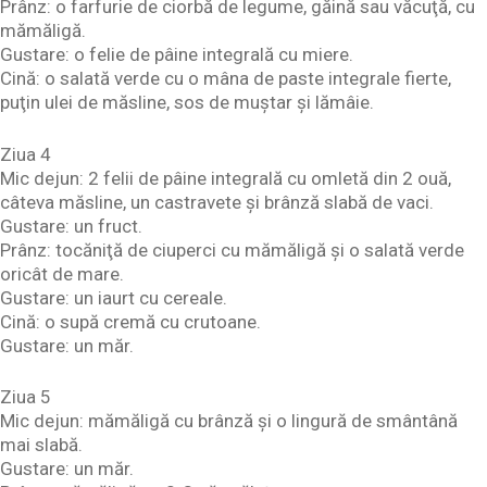
Prânz: o farfurie de ciorbă de legume, găină sau văcuţă, cu
mămăligă.
Gustare: o felie de pâine integrală cu miere.
Cină: o salată verde cu o mâna de paste integrale fierte,
puţin ulei de măsline, sos de muştar şi lămâie.
Ziua 4
Mic dejun: 2 felii de pâine integrală cu omletă din 2 ouă,
câteva măsline, un castravete şi brânză slabă de vaci.
Gustare: un fruct.
Prânz: tocăniţă de ciuperci cu mămăligă şi o salată verde
oricât de mare.
Gustare: un iaurt cu cereale.
Cină: o supă cremă cu crutoane.
Gustare: un măr.
Ziua 5
Mic dejun: mămăligă cu brânză şi o lingură de smântână
mai slabă.
Gustare: un măr.