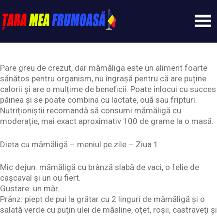
Skip
to
content
Tarameafrumoasa
Pare greu de crezut, dar mămăliga este un aliment foarte
sănătos pentru organism, nu îngrașă pentru că are puține
calorii și are o mulțime de beneficii. Poate înlocui cu succes
pâinea și se poate combina cu lactate, ouă sau fripturi.
Nutriționiștii recomandă să consumi mămăligă cu
moderație, mai exact aproximativ 100 de grame la o masă.
Dieta cu mămăligă – meniul pe zile – Ziua 1
Mic dejun: mămăligă cu brânză slabă de vaci, o felie de
caşcaval şi un ou fiert.
Gustare: un măr.
Prânz: piept de pui la grătar cu 2 linguri de mămăligă şi o
salată verde cu puţin ulei de măsline, oţet, roşii, castraveţi şi