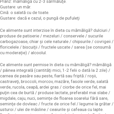
Prânz: mămăligă cu 2-3 sărmăluţe.
Gustare: un măr.
Cină: o salată cu de toate.
Gustare: dacă e cazul, o pungă de pufuleţi
Ce alimente sunt interzise în dieta cu mămăligă? dulciuri /
produse de patiserie / mezeluri / conservele / sucurile
carbogazoase, chiar şi cele naturale / chipsurile / covrigeii /
floricelele / biscuiţii / fructele uscate / sarea (se consumă
cu moderație) / alcoolul.
Ce alimente sunt permise în dieta cu mămăligă? mămăligă
/ pâinea integrală (cantităţi mici, 1-2 felii o dată la 2 zile) /
carnea de pasăre sau peste, fiartă sau friptă / roşii,
castraveţi, broccoli, morcov, mazăre, fasole verde, salată
verde, rucola, ceapă, ardei gras / ciorbe de orice fel, mai
puţin cea de burtă / produse lactate, preferabil mai slabe /
migdale, caju, nuci, seminţe de floarea soarelui fără sare,
seminţe de dovleac / fructe de orice fel / legume la grătar /
usturoi / ulei de măsline / ceaiurile şi cafeaua cu lapte.