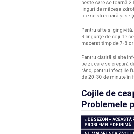
peste care se toarnă 2 
linguri de măceşe zdrob
ore se strecoară şi se ţ
Pentru afte şi gingivită
3 linguriţe de coji de c
macerat timp de 7-8 ore
Pentru cistită şi alte i
pe zi, care se prepară d
rând, pentru infecţiile 
de 20-30 de minute în f
Cojile de cea
Problemele pe
Navigare
PREVIOUS
DE SEZON – ACEASTĂ 
POST:
PROBLEMELE DE INIMĂ
în
NEXT
NU MAI ARUNCA ZAȚUL D