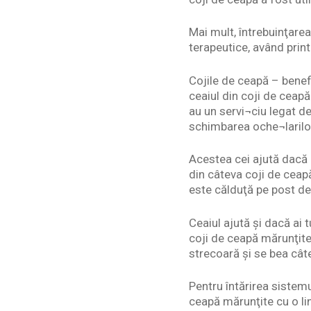
Mai mult, întrebuinţarea 
terapeutice, având print
Cojile de ceapă – benefi
ceaiul din coji de ceapă
au un servi¬ciu legat de
schimbarea oche¬larilor
Acestea cei ajută dacă a
din câteva coji de ceapă
este călduţă pe post de
Ceaiul ajută și dacă ai 
coji de ceapă mărunţite
strecoară şi se bea câte
Pentru întărirea sistemu
ceapă mărunţite cu o li