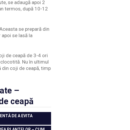
nute, se adaugă apoi 2
r-un termos, după 10-12
. Aceasta se prepară din
 apoi se lasă la
coji de ceapă de 3-4 ori
clocotită. Nu în ultimul
ă din coji de ceapă, timp
ate –
 de ceapă
ENTĂ DE A EVITA
EREA PLANTELOR – CUM