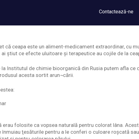
Contactează-ne
et că ceapa este un aliment-medicament extraordinar, cu mul
 ai știut ce efecte uluitoare și terapeutice au cojile de la cea
te la Institutul de chimie bioorganică din Rusia putem afla 
rodusul acesta sortit arun¬cării.
cestea:
nar
ă erau folosite ca vopsea naturală pentru colorat lâna. Acest
se înmuiau ţesăturile pentru a le conferi o culoare roşcată sa
izat şi pentru colorarea părului.