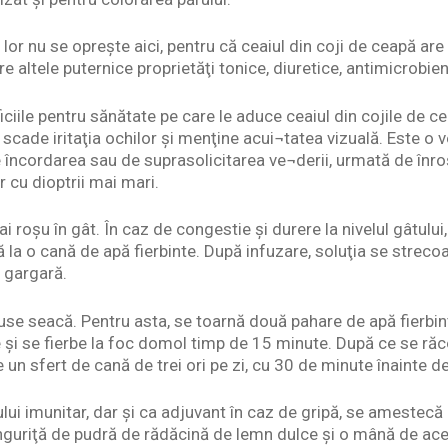
lor nu se opreşte aici, pentru că ceaiul din coji de ceapă are 
re altele puternice proprietăţi tonice, diuretice, antimicrobi
ciile pentru sănătate pe care le aduce ceaiul din cojile de ce
 scade iritaţia ochilor şi menţine acui¬tatea vizuală. Este o 
 încordarea sau de suprasolicitarea ve¬derii, urmată de înroş
 cu dioptrii mai mari.
i roșu în gât. În caz de congestie şi durere la nivelul gâtului
 la o cană de apă fierbinte. După infuzare, soluţia se streco
 gargară.
tuse seacă. Pentru asta, se toarnă două pahare de apă fierbin
 şi se fierbe la foc domol timp de 15 minute. După ce se răc
 un sfert de cană de trei ori pe zi, cu 30 de minute înainte d
lui imunitar, dar şi ca adjuvant în caz de gripă, se amestecă 
nguriţă de pudră de rădăcină de lemn dulce şi o mână de ace 