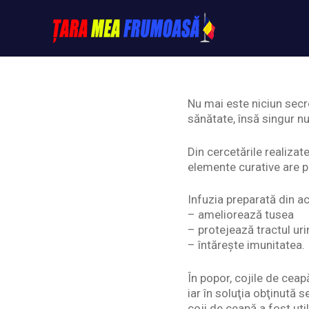
Skip
to
content
Tarameafrumoasa
Nu mai este niciun secr
sănătate, însă singur nu
Din cercetările realiza
elemente curative are p
Infuzia preparată din a
– ameliorează tusea
– protejează tractul uri
– întărește imunitatea.
În popor, cojile de ceap
iar în soluţia obţinută 
coji de ceapă a fost util