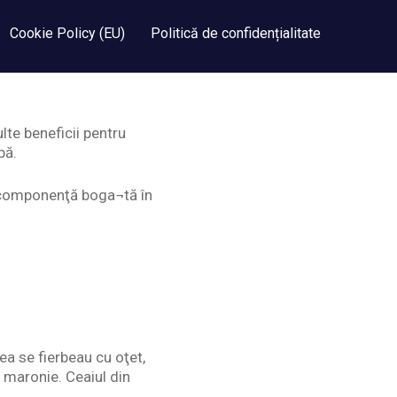
Cookie Policy (EU)
Politică de confidențialitate
te beneficii pentru
pă.
ce componenţă boga¬tă în
ea se fierbeau cu oţet,
u maronie. Ceaiul din