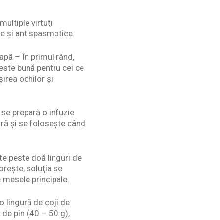
multiple virtuţi
ene şi antispasmotice.
apă – În primul rând,
veste bună pentru cei ce
irea ochilor şi
, se prepară o infuzie
ară şi se foloseşte când
te peste doă linguri de
oreşte, soluţia se
e mesele principale.
o lingură de coji de
de pin (40 – 50 g),