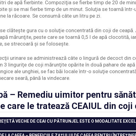
litri de apă fierbinte. Compoziţia se fierbe timp de 20 de mi
ite şi se mai fierbe timp de un minut. Soluţia se toarnă înt
ine la răcoare. Se consumă câte un litru pe zi.
, se clăteşte gura cu o soluţie concentrată din coji de ceapă
eapă mărunţite, peste care se toarnă 0,5 l de apă clocotită, iar
, se strecoară şi se foloseşte.
nfecţii urinare se administrează câte o lingură de decoct din 
in 3 linguriţe de coji mărunţite opărite în două pahare de apă 
fungice ale unghiei, se fac băi locale într-o soluţie concentrat
iecare seară, până la vindecare.
pă – Remediu uimitor pentru sănăt
 care le tratează CEAIUL din coji
REȚETĂ VECHE DE CEAI CU PĂTRUNJEL ESTE O MODALITATE EXCEL
E LA CAFEA – BENEFICIILE ZAȚULUI DE CAFEA PENTRU ÎNTREȚIN