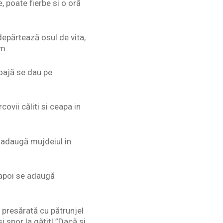
e, poate fierbe si o oră
depărtează osul de vita,
cm.
coajă se dau pe
ovii căliti si ceapa in
e adaugă mujdeiul in
 apoi se adaugă
l presărată cu pătrunjel
 spor la gătit! ”Dacă și