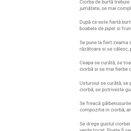
Ciorba de burtă trebuie s
jumătate, se mai compl
După ce este fiartă burt
boabele de piper si frun
Se pune la fiert zeama 
răzătoare si se călesc, 
Ceapa se curătă, se toac
ciorbă si se mai fierbe
Usturoiul se curătă, se
ciorbă, se potriveste gus
Se freacă gălbenusurile
compozitia in ciorbă, 
Se drege gustul ciorbei 
verde tocat. Poate fi se