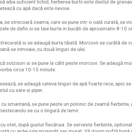
ă aiba suficient lichid, fierberea burtii este destul de greoai
etează cu apă dacă este nevoie.
a, se strecoară zeama, care se pune intr-o oală curată, se in
zele de dafin si se taie burta in bucăti de aproximativ 8-10 
strecurată si se adaugă burta tăiată. Morcovii se curătă de 
pană se inmoaie, cu două linguri de ulei.
ă solzisori si se pune la călit peste morcovi. Se adaugă morc
 ciorba circa 10-15 minute.
 pisează, se adaugă cateva linguri de apă foarte rece, apoi s
tul cu sare si piper.
 cu smantană, se pune peste un polonic de zeamă fierbinte,
amestecandu-se cu o lingură de lemn.
cu otet, după gustul fiecăruia. Se serveste fierbinte, optiona
rvită cu ardei iute proaspăt sau murat. Vă dorim poftă bună și