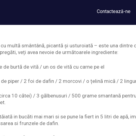
Contactează-ne
 cu multă smântână, picantă și usturoiată – este una dintre c
pregăti, veți avea nevoie de următoarele ingrediente:
 de burtă de vită / un os de vită cu carne pe el
de piper / 2 foi de dafin / 2 morcovi / o țelină mică / 2 lingur
circa 10 cătei) / 3 gălbenusuri / 500 grame smantană pentr
et.
iată in bucăti mai mari si se pune la fiert in 5 litri de apă, i
 sarea si frunzele de dafin.