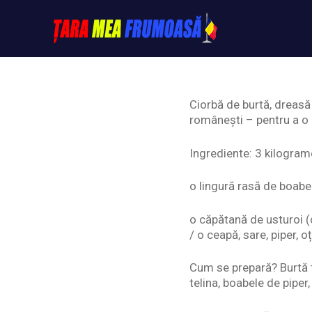
Skip
to
content
Tarameafrumoasa
Ciorbă de burtă, dreasă
românești – pentru a o 
Ingrediente: 3 kilograme
o lingură rasă de boabe 
o căpătană de usturoi (
/ o ceapă, sare, piper, oț
Cum se prepară? Burtă tă
telina, boabele de piper,