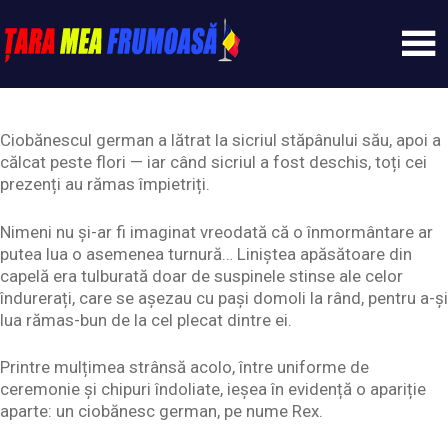
Skip
to
content
Tarameafrumoasa
Ciobănescul german a lătrat la sicriul stăpânului său, apoi a
călcat peste flori — iar când sicriul a fost deschis, toți cei
prezenți au rămas împietriți.
Nimeni nu și-ar fi imaginat vreodată că o înmormântare ar
putea lua o asemenea turnură… Liniștea apăsătoare din
capelă era tulburată doar de suspinele stinse ale celor
îndurerați, care se așezau cu pași domoli la rând, pentru a-și
lua rămas-bun de la cel plecat dintre ei.
Printre mulțimea strânsă acolo, între uniforme de
ceremonie și chipuri îndoliate, ieșea în evidență o apariție
aparte: un ciobănesc german, pe nume Rex.