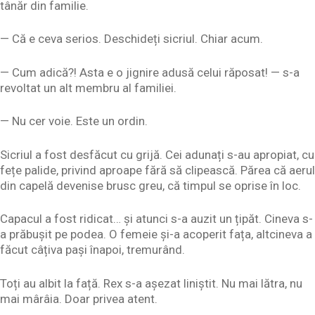
tânăr din familie.
— Că e ceva serios. Deschideți sicriul. Chiar acum.
— Cum adică?! Asta e o jignire adusă celui răposat! — s-a
revoltat un alt membru al familiei.
— Nu cer voie. Este un ordin.
Sicriul a fost desfăcut cu grijă. Cei adunați s-au apropiat, cu
fețe palide, privind aproape fără să clipească. Părea că aerul
din capelă devenise brusc greu, că timpul se oprise în loc.
Capacul a fost ridicat… și atunci s-a auzit un țipăt. Cineva s-
a prăbușit pe podea. O femeie și-a acoperit fața, altcineva a
făcut câțiva pași înapoi, tremurând.
Toți au albit la față. Rex s-a așezat liniștit. Nu mai lătra, nu
mai mârâia. Doar privea atent.