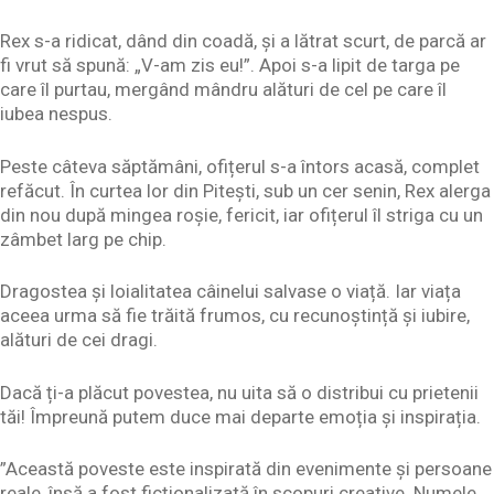
Rex s-a ridicat, dând din coadă, și a lătrat scurt, de parcă ar
fi vrut să spună: „V-am zis eu!”. Apoi s-a lipit de targa pe
care îl purtau, mergând mândru alături de cel pe care îl
iubea nespus.
Peste câteva săptămâni, ofițerul s-a întors acasă, complet
refăcut. În curtea lor din Pitești, sub un cer senin, Rex alerga
din nou după mingea roșie, fericit, iar ofițerul îl striga cu un
zâmbet larg pe chip.
Dragostea și loialitatea câinelui salvase o viață. Iar viața
aceea urma să fie trăită frumos, cu recunoștință și iubire,
alături de cei dragi.
Dacă ți-a plăcut povestea, nu uita să o distribui cu prietenii
tăi! Împreună putem duce mai departe emoția și inspirația.
”Această poveste este inspirată din evenimente și persoane
reale, însă a fost ficționalizată în scopuri creative. Numele,