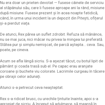
Nu era doar un prieten devotat — fusese câinele de serviciu
al stăpânului său, care îi fusese aproape ani la rând, misiune
după misiune. Fusese prezent și în acea noapte fatidică,
când, în urma unui incident la un depozit din Pitești, ofițerul
și-a pierdut viața.
De atunci, Rex părea un suflet zdrobit. Refuza să mănânce,
nu se mai juca, nici măcar nu privea la mingea lui preferată.
Stătea pur și simplu nemișcat, de parcă aștepta… ceva. Sau,
poate, pe cineva.
Acum se afla lângă sicriu. S-a așezat tăcut, cu botul lipit de
pământ și coada trasă sub el. Pe capac erau aranjate
coroane și buchete viu colorate. Lacrimile curgeau în tăcere
pe obrajii celor adunați.
Atunci s-a petrecut ceva neașteptat.
Rex s-a ridicat brusc, cu urechile țintuite înainte, apoi s-a
apropiat de sicriu. A început să adulmece, să meargă în