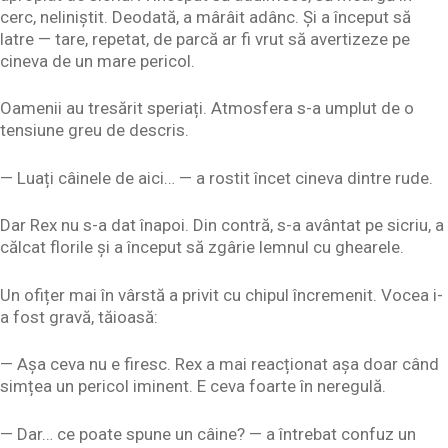
cerc, neliniștit. Deodată, a mârâit adânc. Și a început să
latre — tare, repetat, de parcă ar fi vrut să avertizeze pe
cineva de un mare pericol.
Oamenii au tresărit speriați. Atmosfera s-a umplut de o
tensiune greu de descris.
— Luați câinele de aici… — a rostit încet cineva dintre rude.
Dar Rex nu s-a dat înapoi. Din contră, s-a avântat pe sicriu, a
călcat florile și a început să zgârie lemnul cu ghearele.
Un ofițer mai în vârstă a privit cu chipul încremenit. Vocea i-
a fost gravă, tăioasă:
— Așa ceva nu e firesc. Rex a mai reacționat așa doar când
simțea un pericol iminent. E ceva foarte în neregulă.
— Dar… ce poate spune un câine? — a întrebat confuz un