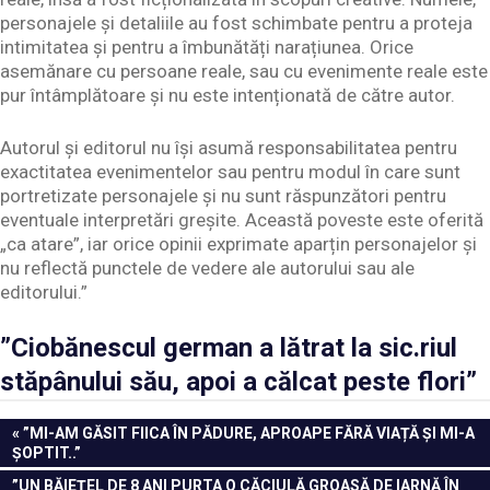
personajele și detaliile au fost schimbate pentru a proteja
intimitatea și pentru a îmbunătăți narațiunea. Orice
asemănare cu persoane reale, sau cu evenimente reale este
pur întâmplătoare și nu este intenționată de către autor.
Autorul și editorul nu își asumă responsabilitatea pentru
exactitatea evenimentelor sau pentru modul în care sunt
portretizate personajele și nu sunt răspunzători pentru
eventuale interpretări greșite. Această poveste este oferită
„ca atare”, iar orice opinii exprimate aparțin personajelor și
nu reflectă punctele de vedere ale autorului sau ale
editorului.”
”Ciobănescul german a lătrat la sic.riul
stăpânului său, apoi a călcat peste flori”
Navigare
PREVIOUS
”MI-AM GĂSIT FIICA ÎN PĂDURE, APROAPE FĂRĂ VIAȚĂ ȘI MI-A
POST:
ȘOPTIT..”
în
NEXT
”UN BĂIEȚEL DE 8 ANI PURTA O CĂCIULĂ GROASĂ DE IARNĂ ÎN