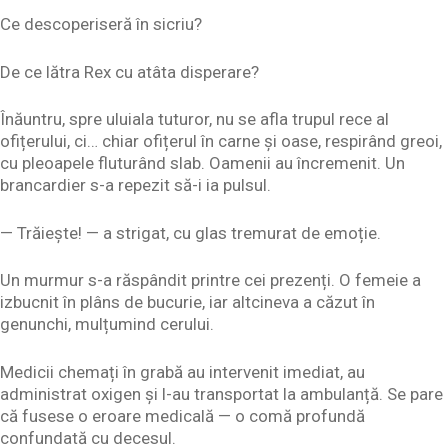
Ce descoperiseră în sicriu?
De ce lătra Rex cu atâta disperare?
Înăuntru, spre uluiala tuturor, nu se afla trupul rece al
ofițerului, ci… chiar ofițerul în carne și oase, respirând greoi,
cu pleoapele fluturând slab. Oamenii au încremenit. Un
brancardier s-a repezit să-i ia pulsul.
— Trăiește! — a strigat, cu glas tremurat de emoție.
Un murmur s-a răspândit printre cei prezenți. O femeie a
izbucnit în plâns de bucurie, iar altcineva a căzut în
genunchi, mulțumind cerului.
Medicii chemați în grabă au intervenit imediat, au
administrat oxigen și l-au transportat la ambulanță. Se pare
că fusese o eroare medicală — o comă profundă
confundată cu decesul.