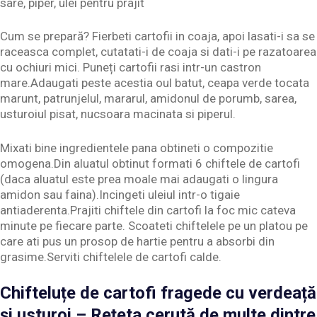
sare, piper, ulei pentru prajit
Cum se prepară? Fierbeti cartofii in coaja, apoi lasati-i sa se
raceasca complet, cutatati-i de coaja si dati-i pe razatoarea
cu ochiuri mici. Puneți cartofii rasi intr-un castron
mare.Adaugati peste acestia oul batut, ceapa verde tocata
marunt, patrunjelul, mararul, amidonul de porumb, sarea,
usturoiul pisat, nucsoara macinata si piperul.
Mixati bine ingredientele pana obtineti o compozitie
omogena.Din aluatul obtinut formati 6 chiftele de cartofi
(daca aluatul este prea moale mai adaugati o lingura
amidon sau faina).Incingeti uleiul intr-o tigaie
antiaderenta.Prajiti chiftele din cartofi la foc mic cateva
minute pe fiecare parte. Scoateti chiftelele pe un platou pe
care ati pus un prosop de hartie pentru a absorbi din
grasime.Serviti chiftelele de cartofi calde.
Chifteluțe de cartofi fragede cu verdeață
și usturoi – Rețeta cerută de multe dintre