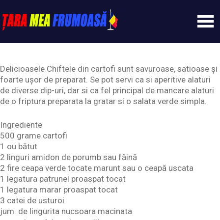
Skip
to
content
Tarameafrumoasa
Delicioasele Chiftele din cartofi sunt savuroase, satioase și
foarte ușor de preparat. Se pot servi ca si aperitive alaturi
de diverse dip-uri, dar si ca fel principal de mancare alaturi
de o friptura preparata la gratar si o salata verde simpla.
Ingrediente
500 grame cartofi
1 ou bătut
2 linguri amidon de porumb sau făină
2 fire ceapa verde tocate marunt sau o ceapă uscata
1 legatura patrunel proaspat tocat
1 legatura marar proaspat tocat
3 catei de usturoi
jum. de lingurita nucsoara macinata