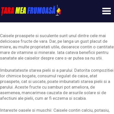
Skip
to
content
Tarameafrumoasa
Caisele proaspete si suculente sunt unul dintre cele mai
delicioase fructe de vara. Dar, pe langa un gust placut de
miere, au multe proprietati utile, deoarece contin o cantitate
mare de vitamine si minerale. Iata cateva beneficii pentru
sanatate ale caiselor despre care s-ar putea sa nu stii.
Imbunatateste starea pielii si a parului: Datorita compozitiei
lor chimice bogate, consumul regulat de caise, atat
proaspete, cat si uscate, poate imbunatati starea pielii si a
parului. Aceste fructe cu samburi pot ameliora, de
asemenea, mancarimea cauzata de arsurile solare si de
afectiuni ale pielii, cum ar fi eczema si scabia.
Intareste oasele si muschii: Caisele contin calciu, potasiu,