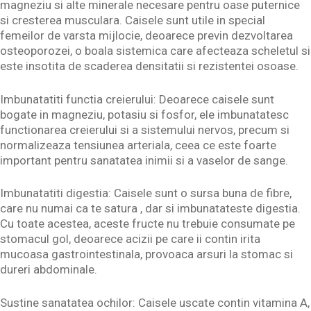
magneziu si alte minerale necesare pentru oase puternice
si cresterea musculara. Caisele sunt utile in special
femeilor de varsta mijlocie, deoarece previn dezvoltarea
osteoporozei, o boala sistemica care afecteaza scheletul si
este insotita de scaderea densitatii si rezistentei osoase.
Imbunatatiti functia creierului: Deoarece caisele sunt
bogate in magneziu, potasiu si fosfor, ele imbunatatesc
functionarea creierului si a sistemului nervos, precum si
normalizeaza tensiunea arteriala, ceea ce este foarte
important pentru sanatatea inimii si a vaselor de sange.
Imbunatatiti digestia: Caisele sunt o sursa buna de fibre,
care nu numai ca te satura , dar si imbunatateste digestia.
Cu toate acestea, aceste fructe nu trebuie consumate pe
stomacul gol, deoarece acizii pe care ii contin irita
mucoasa gastrointestinala, provoaca arsuri la stomac si
dureri abdominale.
Sustine sanatatea ochilor: Caisele uscate contin vitamina A,