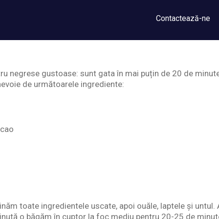
Contactează-ne
tru negrese gustoase: sunt gata în mai puțin de 20 de minut
 nevoie de următoarele ingrediente:
acao
ăm toate ingredientele uscate, apoi ouăle, laptele și untu
ținută o băgăm în cuptor la foc mediu pentru 20-25 de minute