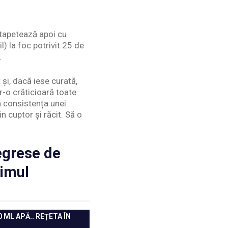
 tapetează apoi cu
l) la foc potrivit 25 de
.
și, dacă iese curată,
r-o crăticioară toate
ă consistența unei
n cuptor și răcit. Să o
egrese de
rimul
 ML APĂ.. REȚETA ÎN