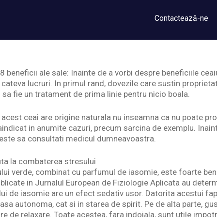
Contactează-ne
8 beneficii ale sale: Inainte de a vorbi despre beneficiile cea
cateva lucruri. In primul rand, dovezile care sustin proprietati
i sa fie un tratament de prima linie pentru nicio boala.
 acest ceai are origine naturala nu inseamna ca nu poate pr
aindicat in anumite cazuri, precum sarcina de exemplu. Inaint
e este sa consultati medicul dumneavoastra.
uta la combaterea stresului
ului verde, combinat cu parfumul de iasomie, este foarte ben
ublicate in Jurnalul European de Fiziologie Aplicata au deter
ui de iasomie are un efect sedativ usor. Datorita acestui fap
oasa autonoma, cat si in starea de spirit. Pe de alta parte, gu
re de relaxare. Toate acestea, fara indoiala, sunt utile impotr