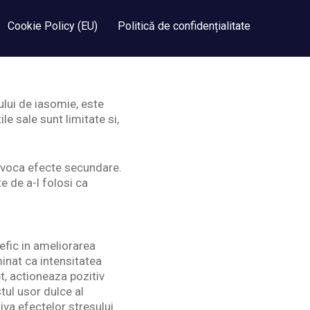
Cookie Policy (EU)
Politică de confidențialitate
iului de iasomie, este
le sale sunt limitate si,
ovoca efecte secundare.
e de a-l folosi ca
efic in ameliorarea
minat ca intensitatea
t, actioneaza pozitiv
stul usor dulce al
iva efectelor stresului.