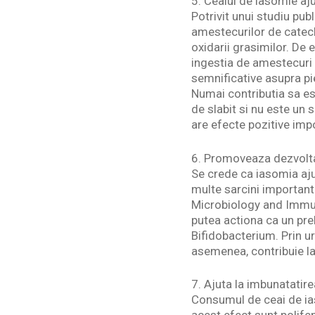
5. Ceaiul de iasomie aju
Potrivit unui studiu pub
amestecurilor de catech
oxidarii grasimilor. De
ingestia de amestecuri 
semnificative asupra pie
Numai contributia sa es
de slabit si nu este un 
are efecte pozitive imp
6. Promoveaza dezvolta
Se crede ca iasomia aju
multe sarcini important
Microbiology and Immuno
putea actiona ca un pre
Bifidobacterium. Prin u
asemenea, contribuie la 
7. Ajuta la imbunatatirea
Consumul de ceai de ias