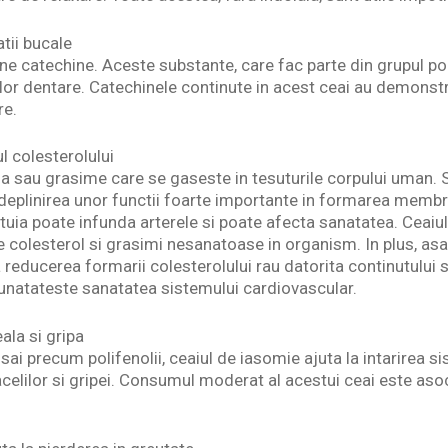
atii bucale
e catechine. Aceste substante, care fac parte din grupul poli
ilor dentare. Catechinele continute in acest ceai au demonst
re.
 colesterolului
ida sau grasime care se gaseste in tesuturile corpului uman. 
deplinirea unor functii foarte importante in formarea membr
tuia poate infunda arterele si poate afecta sanatatea. Ceaiul
 colesterol si grasimi nesanatoase in organism. In plus, as
la reducerea formarii colesterolului rau datorita continutului 
mbunatateste sanatatea sistemului cardiovascular.
ala si gripa
 sai precum polifenolii, ceaiul de iasomie ajuta la intarirea s
acelilor si gripei. Consumul moderat al acestui ceai este aso