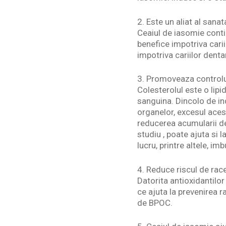
2. Este un aliat al sanat
Ceaiul de iasomie contin
benefice impotriva cari
impotriva cariilor denta
3. Promoveaza controlul
Colesterolul este o lip
sanguina. Dincolo de in
organelor, excesul aces
reducerea acumularii de
studiu , poate ajuta si 
lucru, printre altele, i
4. Reduce riscul de race
Datorita antioxidantilor
ce ajuta la prevenirea r
de BPOC.