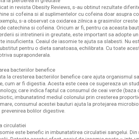
ta la pierderea in greutate
licat in revista Obesity Reviews, s-au obtinut rezultate diferi
ine si cofeina si al suplimentelor cu cofeina doar asupra c
 exemplu, s-a observat ca oxidarea zilnica a grasimilor crest
de catechina si cofeina. Oricum ar fi, pentru ca aceasta bau
rderii si intretinerii in greutate, este important sa adopte un
te insuficienta. Ceaiul de iasomie te ajuta sa slabesti. Nu e
substitut pentru o dieta sanatoasa, echilibrata. Cu toate aces
otriva supraponderala.
rea bacteriilor benefice
ta la cresterea bacteriilor benefice care ajuta organismul s
e, cum ar fi digestia. Acesta este ceea ce sugereaza un studi
logy, care indica faptul ca consumul de ceai verde (baza c
biotic, imbunatatind mediul colonului prin cresterea proporti
rmare, consumul acestei bauturi ajuta la protejarea microbiot
prevenirea bolilor digestive.
 circulatiei
omie este benefic in imbunatatirea circulatiei sangelui. Din 