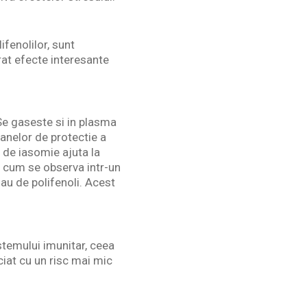
fenolilor, sunt
rat efecte interesante
Se gaseste si in plasma
anelor de protectie a
 de iasomie ajuta la
a cum se observa intr-un
sau de polifenoli. Acest
istemului imunitar, ceea
ciat cu un risc mai mic