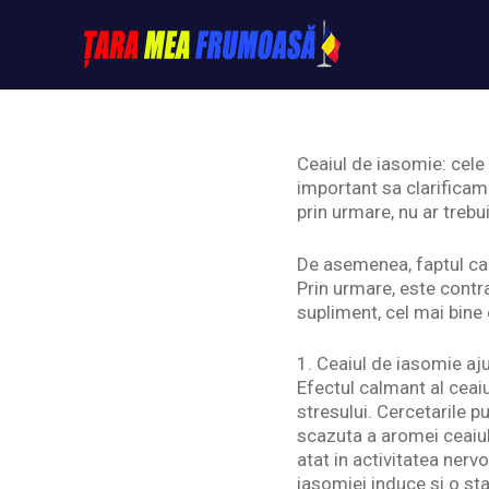
Skip
to
content
Tarameafrumoasa
Ceaiul de iasomie: cele 
important sa clarificam 
prin urmare, nu ar trebu
De asemenea, faptul ca
Prin urmare, este contr
supliment, cel mai bin
1. Ceaiul de iasomie aj
Efectul calmant al ceai
stresului. Cercetarile p
scazuta a aromei ceaiul
atat in activitatea nerv
iasomiei induce si o sta