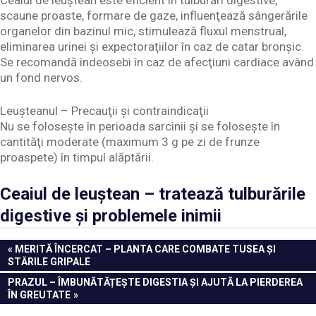
scaune proaste, formare de gaze, influenţează sângerările
organelor din bazinul mic, stimulează fluxul menstrual,
eliminarea urinei şi expectoraţiilor în caz de catar bronşic.
Se recomandă îndeosebi în caz de afecţiuni cardiace având
un fond nervos.
Leuşteanul – Precauţii şi contraindicaţii
Nu se foloseşte în perioada sarcinii şi se foloseşte în
cantităţi moderate (maximum 3 g pe zi de frunze
proaspete) în timpul alăptării.
Ceaiul de leuștean – tratează tulburările
digestive și problemele inimii
Navigare
PREVIOUS
MERITĂ ÎNCERCAT – PLANTA CARE COMBATE TUSEA ŞI
POST:
STĂRILE GRIPALE
în
NEXT
PRAZUL – ÎMBUNĂTĂȚEȘTE DIGESTIA ȘI AJUTĂ LA PIERDEREA
articole
POST:
ÎN GREUTATE