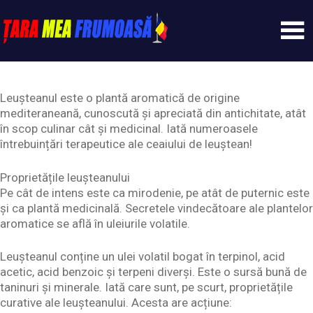
Skip
to
content
Tarameafrumoasa
Leuşteanul este o plantă aromatică de origine
mediteraneană, cunoscută şi apreciată din antichitate, atât
în scop culinar cât şi medicinal. Iată numeroasele
întrebuințări terapeutice ale ceaiului de leuștean!
Proprietățile leușteanului
Pe cât de intens este ca mirodenie, pe atât de puternic este
și ca plantă medicinală. Secretele vindecătoare ale plantelor
aromatice se află în uleiurile volatile.
Leușteanul conține un ulei volatil bogat în terpinol, acid
acetic, acid benzoic și terpeni diverși. Este o sursă bună de
taninuri și minerale. Iată care sunt, pe scurt, proprietățile
curative ale leușteanului. Acesta are acțiune: