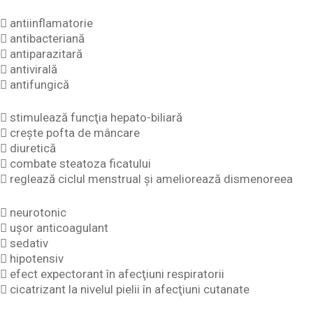
 antiinflamatorie
 antibacteriană
 antiparazitară
 antivirală
 antifungică
 stimulează funcţia hepato-biliară
 creşte pofta de mâncare
 diuretică
 combate steatoza ficatului
 reglează ciclul menstrual şi ameliorează dismenoreea
 neurotonic
 uşor anticoagulant
 sedativ
 hipotensiv
 efect expectorant în afecţiuni respiratorii
 cicatrizant la nivelul pielii în afecţiuni cutanate