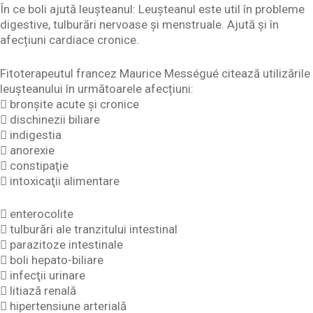
În ce boli ajută leușteanul: Leușteanul este util în probleme
digestive, tulburări nervoase și menstruale. Ajută și în
afecțiuni cardiace cronice.
Fitoterapeutul francez Maurice Mességué citează utilizările
leușteanului în următoarele afecțiuni:
 bronşite acute şi cronice
 dischinezii biliare
 indigestia
 anorexie
 constipaţie
 intoxicaţii alimentare
 enterocolite
 tulburări ale tranzitului intestinal
 parazitoze intestinale
 boli hepato-biliare
 infecţii urinare
 litiază renală
 hipertensiune arterială