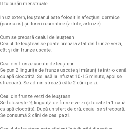
 tulburări menstruale
În uz extern, leuşteanul este folosit în afecţiuni dermice
(psoriazis) şi dureri reumatice (artrite, artroze).
Cum se prepară ceaiul de leuștean
Ceaiul de leuștean se poate prepara atât din frunze verzi,
cât și din frunze uscate.
Ceai din frunze uscate de leuștean
Se pun 2 lingurițe de frunze uscate și mărunțite într-o cană
cu apă clocotită. Se lasă la infuzat 10-15 minute, apoi se
strecoară. Se administrează câte 2 căni pe zi.
Ceai din frunze verzi de leuștean
Se folosește ½ linguriță de frunze verzi și tocate la 1 cană
cu apă clocotită. După un sfert de oră, ceaiul se strecoară.
Se consumă 2 căni de ceai pe zi.
Ceaiul de leuştean este eficient în tulburări digestive,