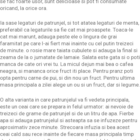
se fac foarte usor, sunt delicioase si pot fi consumate
oricand, la orice ora.
Ia sase legaturi de patrunjel, si tot atatea legaturi de menta,
preferabil ca legaturile sa fie cat mai proaspete. Toaca-le
cat mai marunt, adauga peste ele o lingura de grai
faramitat pe care l-ai fiert mai inainte cu cel putin treizeci
de minute. o rosie mare taiata cubulete si adauga la final si
zeama de la o jumatate de lamaie. Salata este gata si o poti
manca de cate ori vrei tu. La micul dejun mai bea o cafea
neagra, si mananca orice fruct iti place. Pentru pranz poti
opta pentru carne de pui, si din nou un fruct. Pentru ultima
masa principala a zilei alege un ou si un fruct, dar si legume.
O alta varianta in care patrunjelul va fi vedeta principala,
este un ceai care se prepara in felul urmator: ai nevoie de
treizeci de grame de patrunjel si de un litru de apa. Fierbe
apa si adauga patrunjelul si asteapta sa se infuzeze pentru
aproximativ zece minute. Strecoara infuzia si bea acest
ceai cald sau rece inainte de fiecare masa principala timp