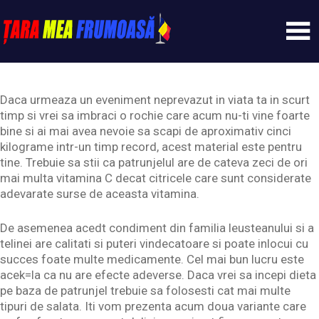
Skip
to
content
Tarameafrumoasa
Daca urmeaza un eveniment neprevazut in viata ta in scurt
timp si vrei sa imbraci o rochie care acum nu-ti vine foarte
bine si ai mai avea nevoie sa scapi de aproximativ cinci
kilograme intr-un timp record, acest material este pentru
tine. Trebuie sa stii ca patrunjelul are de cateva zeci de ori
mai multa vitamina C decat citricele care sunt considerate
adevarate surse de aceasta vitamina.
De asemenea acedt condiment din familia leusteanului si a
telinei are calitati si puteri vindecatoare si poate inlocui cu
succes foate multe medicamente. Cel mai bun lucru este
acek=la ca nu are efecte adeverse. Daca vrei sa incepi dieta
pe baza de patrunjel trebuie sa folosesti cat mai multe
tipuri de salata. Iti vom prezenta acum doua variante care