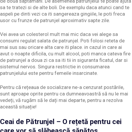
de doua saptamani. De asemenea patrunjelul te poate ajuta
sa te tratezi si de alte boli. De exemplu daca atunci cand te
aspeli pe dinti vezi ca iti sangereaza gingiile, le poti freca
usor cu frunze de patrunjel aproximativ sapte zile.
Vei avea un colesterol mult mai mic daca vei alege sa
consumi regulat salata de patrunjel. Poti folosi reteta de
mai sus sau oricare alta care iti place. in cazul in care ai
avut o noapte dificila, cu mult alcool, poti manca cateva fire
de patrunjel a doua zi ca sa iti tii in siguranta ficatul, dar si
sistemul nervos. Singura restrictie in consumarea
patrunjelului este pentru femeile insarcinate.
Pentru că rețeaua de socializare ne-a cenzurat postările,
sunt aproape oprite pentru ca dumneavoastră să nu le mai
vedeți, vă rugăm să le dați mai departe, pentru a rezolva
această situație!
Ceai de Pătrunjel – O rețetă pentru cei
care vor să slăbească sănătos