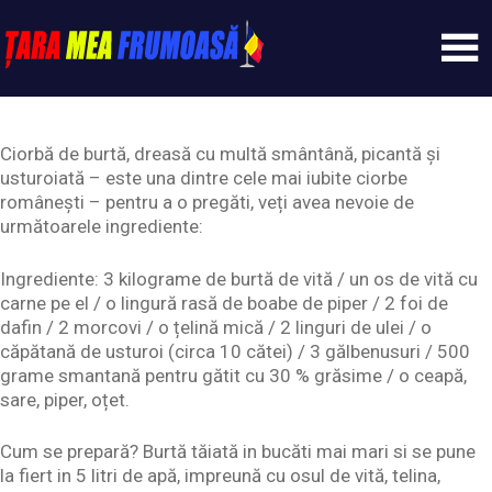
Skip
to
content
Tarameafrumoasa
Ciorbă de burtă, dreasă cu multă smântână, picantă și
usturoiată – este una dintre cele mai iubite ciorbe
românești – pentru a o pregăti, veți avea nevoie de
următoarele ingrediente:
Ingrediente: 3 kilograme de burtă de vită / un os de vită cu
carne pe el / o lingură rasă de boabe de piper / 2 foi de
dafin / 2 morcovi / o țelină mică / 2 linguri de ulei / o
căpătană de usturoi (circa 10 cătei) / 3 gălbenusuri / 500
grame smantană pentru gătit cu 30 % grăsime / o ceapă,
sare, piper, oțet.
Cum se prepară? Burtă tăiată in bucăti mai mari si se pune
la fiert in 5 litri de apă, impreună cu osul de vită, telina,