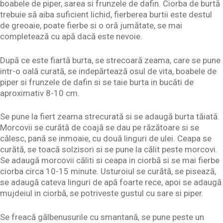
boabele de piper, sarea si frunzele de dafin. Ciorba de burtă
trebuie să aiba suficient lichid, fierberea burtii este destul
de greoaie, poate fierbe si o oră jumătate, se mai
completează cu apă dacă este nevoie.
După ce este fiartă burta, se strecoară zeama, care se pune
intr-o oală curată, se indepărtează osul de vita, boabele de
piper si frunzele de dafin si se taie burta in bucăti de
aproximativ 8-10 cm.
Se pune la fiert zeama strecurată si se adaugă burta tăiată.
Morcovii se curătă de coajă se dau pe răzătoare si se
călesc, pană se inmoaie, cu două linguri de ulei. Ceapa se
curătă, se toacă solzisori si se pune la călit peste morcovi.
Se adaugă morcovii căliti si ceapa in ciorbă si se mai fierbe
ciorba circa 10-15 minute. Usturoiul se curătă, se pisează,
se adaugă cateva linguri de apă foarte rece, apoi se adaugă
mujdeiul in ciorbă, se potriveste gustul cu sare si piper.
Se freacă gălbenusurile cu smantană, se pune peste un