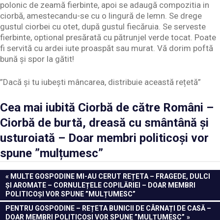
polonic de zeamă fierbinte, apoi se adaugă compozitia in
ciorbă, amestecandu-se cu o lingură de lemn. Se drege
gustul ciorbei cu otet, după gustul fiecăruia. Se serveste
fierbinte, optional presărată cu pătrunjel verde tocat. Poate
fi servită cu ardei iute proaspăt sau murat. Vă dorim poftă
bună și spor la gătit!
”Dacă și tu iubești mâncarea, distribuie această rețetă”
Cea mai iubită Ciorbă de către Români –
Ciorbă de burtă, dreasă cu smântână și
usturoiată – Doar membri politicoși vor
spune ”mulțumesc”
Navigare
PREVIOUS
MULTE GOSPODINE MI-AU CERUT REȚETA – FRAGEDE, DULCI
POST:
ȘI AROMATE – CORNULEȚELE COPILĂRIEI – DOAR MEMBRI
în
POLITICOȘI VOR SPUNE ”MULȚUMESC”
articole
NEXT
PENTRU GOSPODINE – REȚETA BUNICII DE CÂRNAȚI DE CASĂ –
POST:
DOAR MEMBRI POLITICOȘI VOR SPUNE ”MULȚUMESC”