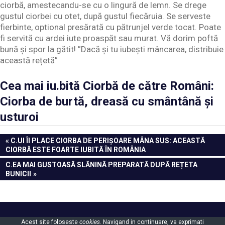
ciorbă, amestecandu-se cu o lingură de lemn. Se drege
gustul ciorbei cu otet, după gustul fiecăruia. Se serveste
fierbinte, optional presărată cu pătrunjel verde tocat. Poate
fi servită cu ardei iute proaspăt sau murat. Vă dorim poftă
bună și spor la gătit! ”Dacă și tu iubești mâncarea, distribuie
această rețetă”
Cea mai iu.bită Ciorbă de către Români:
Ciorba de burtă, dreasă cu smântână și
usturoi
Navigare
PREVIOUS
C.UI ÎI PLACE CIORBA DE PERIȘOARE MÂNA SUS: ACEASTĂ
POST:
CIORBĂ ESTE FOARTE IUBITĂ ÎN ROMÂNIA
în
NEXT
C.EA MAI GUSTOASĂ SLĂNINĂ PREPARATĂ DUPĂ REȚETA
articole
POST:
BUNICII
Powered by
WordPress
and
Gridbox
.
Acest site foloseste
cookies
. Navigand in continuare, va exprimati