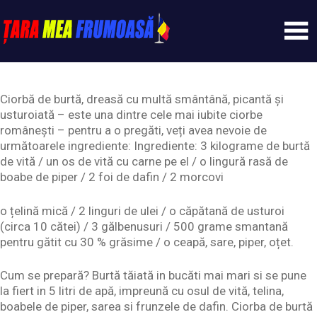
Skip
to
content
Tarameafrumoasa
Ciorbă de burtă, dreasă cu multă smântână, picantă și
usturoiată – este una dintre cele mai iubite ciorbe
românești – pentru a o pregăti, veți avea nevoie de
următoarele ingrediente: Ingrediente: 3 kilograme de burtă
de vită / un os de vită cu carne pe el / o lingură rasă de
boabe de piper / 2 foi de dafin / 2 morcovi
o țelină mică / 2 linguri de ulei / o căpătană de usturoi
(circa 10 cătei) / 3 gălbenusuri / 500 grame smantană
pentru gătit cu 30 % grăsime / o ceapă, sare, piper, oțet.
Cum se prepară? Burtă tăiată in bucăti mai mari si se pune
la fiert in 5 litri de apă, impreună cu osul de vită, telina,
boabele de piper, sarea si frunzele de dafin. Ciorba de burtă