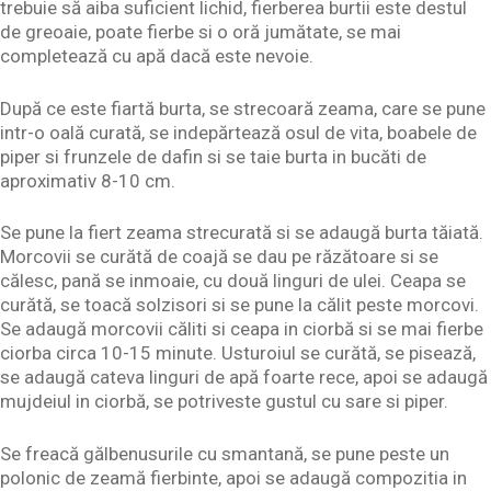
trebuie să aiba suficient lichid, fierberea burtii este destul
de greoaie, poate fierbe si o oră jumătate, se mai
completează cu apă dacă este nevoie.
După ce este fiartă burta, se strecoară zeama, care se pune
intr-o oală curată, se indepărtează osul de vita, boabele de
piper si frunzele de dafin si se taie burta in bucăti de
aproximativ 8-10 cm.
Se pune la fiert zeama strecurată si se adaugă burta tăiată.
Morcovii se curătă de coajă se dau pe răzătoare si se
călesc, pană se inmoaie, cu două linguri de ulei. Ceapa se
curătă, se toacă solzisori si se pune la călit peste morcovi.
Se adaugă morcovii căliti si ceapa in ciorbă si se mai fierbe
ciorba circa 10-15 minute. Usturoiul se curătă, se pisează,
se adaugă cateva linguri de apă foarte rece, apoi se adaugă
mujdeiul in ciorbă, se potriveste gustul cu sare si piper.
Se freacă gălbenusurile cu smantană, se pune peste un
polonic de zeamă fierbinte, apoi se adaugă compozitia in