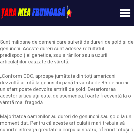
Skip
to
content
Tarameafrumoasa
Sunt milioane de oameni care suferă de dureri de șold și de
genunchi. Aceste dureri sunt adesea rezultatul
predispoziției genetice, sau a rănilor sau a uzurii
articulațiilor cauzate de vârstă.
„Conform CDC, aproape jumătate din toți americanii
dezvoltă artrită la genunchi până la vârsta de 85 de ani iar
un sfert poate dezvolta artrită de șold. Deteriorarea
acestor articulații este, de asemenea, foarte frecventă la o
vârstă mai fragedă.
Majoritatea oamenilor au dureri de genunchi sau șold la un
moment dat. Pentru că aceste articulații mari trebuie să
suporte întreaga greutate a corpului nostru, oferind totuși o