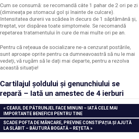
Cum se consumă: se recomandă câte 1 pahar de 2 ori pe zi
(dimineața pe stomacul gol și înainte de culcare).
Intensitatea durerii va scădea în decurs de 1 săptămână și,
treptat, vor dispărea toate simptomele. Se recomandă
repetarea tratamentului în cure de mai multe ori pe an.
Pentru că rețeaua de socializare ne-a cenzurat postările,
sunt aproape oprite pentru ca dumneavoastră să nu le mai
vedeți, vă rugăm să le dați mai departe, pentru a rezolva
această situație!
Cartilajul șoldului și genunchiului se
repară – Iată un amestec de 4 ierburi
Navigare
PREVIOUS
CEAIUL DE PĂTRUNJEL FACE MINUNI – IATĂ CELE MAI
POST:
IMPORTANTE BENEFICII PENTRU TINE
în
NEXT
SCADE POFTA DE MÂNCARE, PREVINE CONSTIPAȚIA ȘI AJUTĂ
articole
POST:
LA SLĂBIT – BĂUTURĂ BOGATĂ – REȚETA