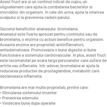
Acest fruct are si un continut ridicat de cupru, un
oligoelement care ajuta la combaterea bacteriilor si
microbilor din organism. In cele din urma, ajuta la intarirea
scalpului si la prevenirea caderii parului.
Secretul beneficiilor ananasului: bromelaina
Ananasul este foarte apreciat pentru continutul sau de
bromelaina, o enzima cu actiuni benefice pentru organism.
Aceasta enzima are proprietati antiinflamatorii,
antiedematoase. Promoveaza o buna digestie si buna
functionare a sistemului cardiovascular. In plus, acest fruct
este recomandat pe scara larga persoanelor care sufera de
artrita sau inflamatie. Intr-adevar, bromelaina ar ajuta la
reducerea productiei de prostaglandine, metaboliti care
declanseaza inflamatia.
Bromelaina are mai multe proprietati, printre care:
• Stimularea sistemului imunitar
• Prevenirea edemului
• Vindecare buna dupa operatie