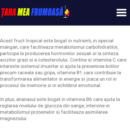
Skip
to
content
Tarameafrumoasa
Acest fruct tropical este bogat in nutrienti, in special
mangan, care faciliteaza metabolismul carbohidratilor,
participa la producerea hormonilor sexuali si la sinteza
acizilor grasi si a colesterolului. Contine si vitamina C care
intareste sistemul imunitar si ajuta la prevenirea bolilor
precum raceala sau gripa, vitamina B1 care contribuie la
transformarea alimentelor in energie si joaca un rol in
procesul de memorie si in echilibrul emotional.
In plus, ananasul este bogat in vitamina B6 care ajuta la
reglarea nivelului de glucoza din sange, intervine in
metabolismul proteinelor si faciliteaza asimilarea
magneziului.