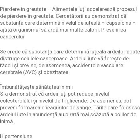
Pierdere în greutate – Alimentele iuți accelerează procesul
de pierdere în greutate. Cercetătorii au demonstrat că
substanța care determină nivelul de iuțeală – capsaicina –
ajută organismul să ardă mai multe calorii. Prevenirea
cancerului
Se crede că substanța care determină iuțeala ardeilor poate
distruge celulele canceroase. Ardeiul iute vă ferește de
răceli și previne, de asemenea, accidentele vasculare
cerebrale (AVC) și obezitatea.
Îmbunătățește sănătatea inimii
S-a demonstrat că ardeii iuți pot reduce nivelul
colesterolului și nivelul de trigliceride. De asemenea, pot
preveni formarea cheagurilor de sânge. Țările care folosesc
ardeiul iute în abundență au o rată mai scăzută a bolilor de
inimă.
Hipertensiune