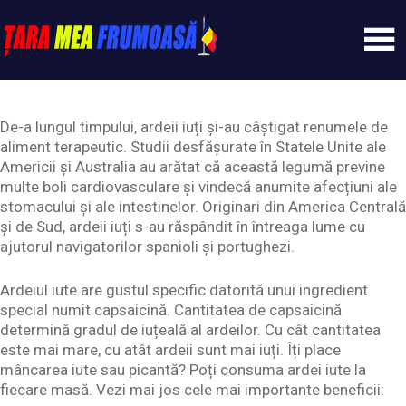
Skip
to
content
Tarameafrumoasa
De-a lungul timpului, ardeii iuți și-au câștigat renumele de
aliment terapeutic. Studii desfășurate în Statele Unite ale
Americii și Australia au arătat că această legumă previne
multe boli cardiovasculare și vindecă anumite afecțiuni ale
stomacului și ale intestinelor. Originari din America Centrală
și de Sud, ardeii iuți s-au răspândit în întreaga lume cu
ajutorul navigatorilor spanioli și portughezi.
Ardeiul iute are gustul specific datorită unui ingredient
special numit capsaicină. Cantitatea de capsaicină
determină gradul de iuțeală al ardeilor. Cu cât cantitatea
este mai mare, cu atât ardeii sunt mai iuți. Îți place
mâncarea iute sau picantă? Poți consuma ardei iute la
fiecare masă. Vezi mai jos cele mai importante beneficii: