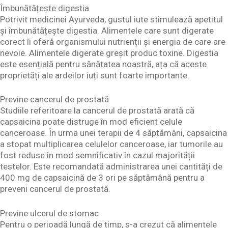
Îmbunătățește digestia
Potrivit medicinei Ayurveda, gustul iute stimulează apetitul
și îmbunătățește digestia. Alimentele care sunt digerate
corect îi oferă organismului nutrienții și energia de care are
nevoie. Alimentele digerate greșit produc toxine. Digestia
este esențială pentru sănătatea noastră, ața că aceste
proprietăți ale ardeilor iuți sunt foarte importante.
Previne cancerul de prostată
Studiile referitoare la cancerul de prostată arată că
capsaicina poate distruge în mod eficient celule
canceroase. În urma unei terapii de 4 săptămâni, capsaicina
a stopat multiplicarea celulelor canceroase, iar tumorile au
fost reduse în mod semnificativ în cazul majorității
testelor. Este recomandată administrarea unei cantități de
400 mg de capsaicină de 3 ori pe săptămână pentru a
preveni cancerul de prostată.
Previne ulcerul de stomac
Pentru o perioadă lungă de timp, s-a crezut că alimentele