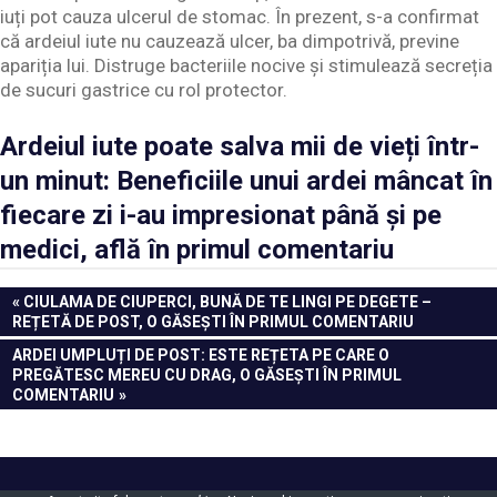
iuți pot cauza ulcerul de stomac. În prezent, s-a confirmat
că ardeiul iute nu cauzează ulcer, ba dimpotrivă, previne
apariția lui. Distruge bacteriile nocive și stimulează secreția
de sucuri gastrice cu rol protector.
Ardeiul iute poate salva mii de vieți într-
un minut: Beneficiile unui ardei mâncat în
fiecare zi i-au impresionat până și pe
medici, află în primul comentariu
Navigare
PREVIOUS
CIULAMA DE CIUPERCI, BUNĂ DE TE LINGI PE DEGETE –
POST:
REȚETĂ DE POST, O GĂSEȘTI ÎN PRIMUL COMENTARIU
în
NEXT
ARDEI UMPLUȚI DE POST: ESTE REȚETA PE CARE O
articole
POST:
PREGĂTESC MEREU CU DRAG, O GĂSEȘTI ÎN PRIMUL
COMENTARIU