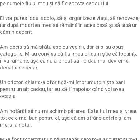
pe numele fiului meu și să fie acesta cadoul lui.
Ei vor putea locui acolo, să-și organizeze viața, să renoveze,
iar după moartea mea să rămână în acea casă și să aibă un
cămin decent.
Am decis să mă sfătuiesc cu vecinii, dar ei s-au opus
categoric. M-au convins că fiul meu oricum știe că locuința
îi va rămâne, așa că nu are rost să i-o dau mai devreme
decât e necesar.
Un prieten chiar s-a oferit să-mi împrumute niște bani
pentru un alt cadou, iar eu să-i înapoiez când voi avea
ocazia.
Am hotărât să nu-mi schimb părerea. Este fiul meu și vreau
tot ce e mai bun pentru el, așa că am strâns actele și am
mers la notar.
Mi-a fost repartizat un băiat tânăr, care m-a ascultat și m-a