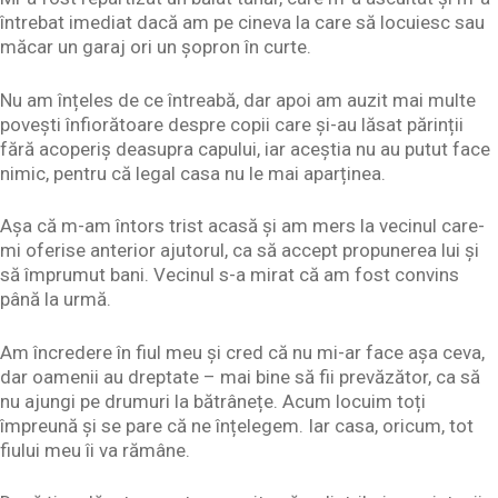
întrebat imediat dacă am pe cineva la care să locuiesc sau
măcar un garaj ori un șopron în curte.
Nu am înțeles de ce întreabă, dar apoi am auzit mai multe
povești înfiorătoare despre copii care și-au lăsat părinții
fără acoperiș deasupra capului, iar aceștia nu au putut face
nimic, pentru că legal casa nu le mai aparținea.
Așa că m-am întors trist acasă și am mers la vecinul care-
mi oferise anterior ajutorul, ca să accept propunerea lui și
să împrumut bani. Vecinul s-a mirat că am fost convins
până la urmă.
Am încredere în fiul meu și cred că nu mi-ar face așa ceva,
dar oamenii au dreptate – mai bine să fii prevăzător, ca să
nu ajungi pe drumuri la bătrânețe. Acum locuim toți
împreună și se pare că ne înțelegem. Iar casa, oricum, tot
fiului meu îi va rămâne.