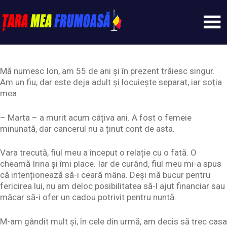
Skip
to
content
Tarameafrumoasa
Mă numesc Ion, am 55 de ani și în prezent trăiesc singur.
Am un fiu, dar este deja adult și locuiește separat, iar soția
mea
– Marta – a murit acum câțiva ani. A fost o femeie
minunată, dar cancerul nu a ținut cont de asta.
Vara trecută, fiul meu a început o relație cu o fată. O
cheamă Irina și îmi place. Iar de curând, fiul meu mi-a spus
că intenționează să-i ceară mâna. Deși mă bucur pentru
fericirea lui, nu am deloc posibilitatea să-l ajut financiar sau
măcar să-i ofer un cadou potrivit pentru nuntă.
M-am gândit mult și, în cele din urmă, am decis să trec casa