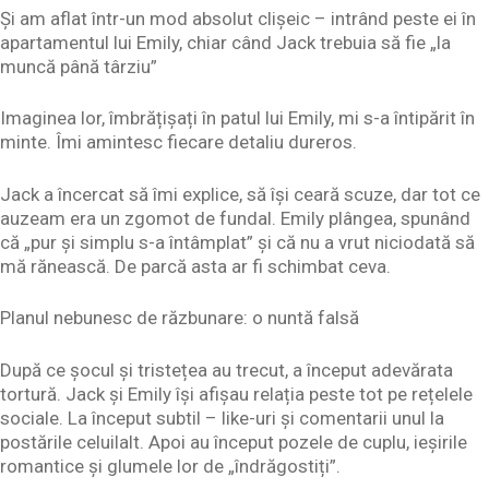
Și am aflat într-un mod absolut clișeic – intrând peste ei în
apartamentul lui Emily, chiar când Jack trebuia să fie „la
muncă până târziu”
Imaginea lor, îmbrățișați în patul lui Emily, mi s-a întipărit în
minte. Îmi amintesc fiecare detaliu dureros.
Jack a încercat să îmi explice, să își ceară scuze, dar tot ce
auzeam era un zgomot de fundal. Emily plângea, spunând
că „pur și simplu s-a întâmplat” și că nu a vrut niciodată să
mă rănească. De parcă asta ar fi schimbat ceva.
Planul nebunesc de răzbunare: o nuntă falsă
După ce șocul și tristețea au trecut, a început adevărata
tortură. Jack și Emily își afișau relația peste tot pe rețelele
sociale. La început subtil – like-uri și comentarii unul la
postările celuilalt. Apoi au început pozele de cuplu, ieșirile
romantice și glumele lor de „îndrăgostiți”.