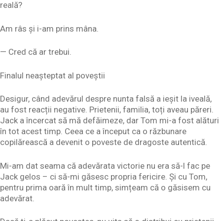
reală?
Am râs și i-am prins mâna.
— Cred că ar trebui.
Finalul neașteptat al poveștii
Desigur, când adevărul despre nunta falsă a ieșit la iveală,
au fost reacții negative. Prietenii, familia, toți aveau păreri.
Jack a încercat să mă defăimeze, dar Tom mi-a fost alături
în tot acest timp. Ceea ce a început ca o răzbunare
copilărească a devenit o poveste de dragoste autentică.
Mi-am dat seama că adevărata victorie nu era să-l fac pe
Jack gelos – ci să-mi găsesc propria fericire. Și cu Tom,
pentru prima oară în mult timp, simțeam că o găsisem cu
adevărat.