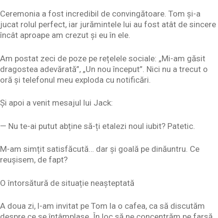
Ceremonia a fost incredibil de convingătoare. Tom și-a
jucat rolul perfect, iar jurămintele lui au fost atât de sincere
încât aproape am crezut și eu în ele.
Am postat zeci de poze pe rețelele sociale: „Mi-am găsit
dragostea adevărată”, „Un nou început”. Nici nu a trecut o
oră și telefonul meu exploda cu notificări.
Și apoi a venit mesajul lui Jack:
— Nu te-ai putut abține să-ți etalezi noul iubit? Patetic.
M-am simțit satisfăcută… dar și goală pe dinăuntru. Ce
reușisem, de fapt?
O întorsătură de situație neașteptată
A doua zi, l-am invitat pe Tom la o cafea, ca să discutăm
despre ce se întâmplase. În loc să ne concentrăm pe farsă,