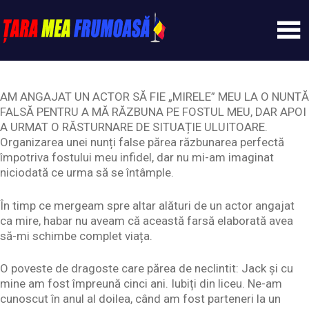
Skip
to
content
Tarameafrumoasa
AM ANGAJAT UN ACTOR SĂ FIE „MIRELE” MEU LA O NUNTĂ
FALSĂ PENTRU A MĂ RĂZBUNA PE FOSTUL MEU, DAR APOI
A URMAT O RĂSTURNARE DE SITUAȚIE ULUITOARE.
Organizarea unei nunți false părea răzbunarea perfectă
împotriva fostului meu infidel, dar nu mi-am imaginat
niciodată ce urma să se întâmple.
În timp ce mergeam spre altar alături de un actor angajat
ca mire, habar nu aveam că această farsă elaborată avea
să-mi schimbe complet viața.
O poveste de dragoste care părea de neclintit: Jack și cu
mine am fost împreună cinci ani. Iubiți din liceu. Ne-am
cunoscut în anul al doilea, când am fost parteneri la un