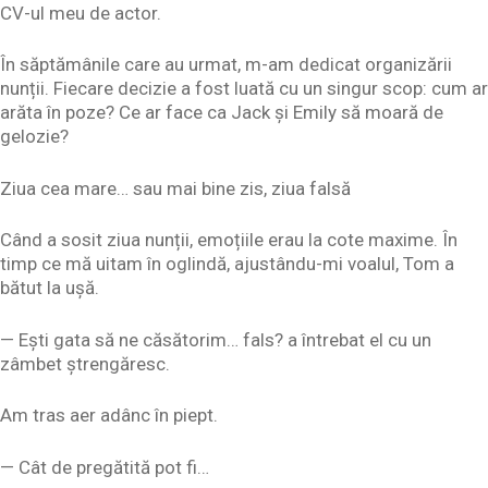
CV-ul meu de actor.
În săptămânile care au urmat, m-am dedicat organizării
nunții. Fiecare decizie a fost luată cu un singur scop: cum ar
arăta în poze? Ce ar face ca Jack și Emily să moară de
gelozie?
Ziua cea mare… sau mai bine zis, ziua falsă
Când a sosit ziua nunții, emoțiile erau la cote maxime. În
timp ce mă uitam în oglindă, ajustându-mi voalul, Tom a
bătut la ușă.
— Ești gata să ne căsătorim… fals? a întrebat el cu un
zâmbet ștrengăresc.
Am tras aer adânc în piept.
— Cât de pregătită pot fi…