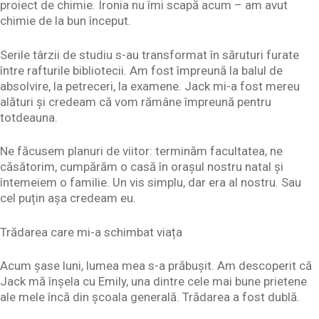
proiect de chimie. Ironia nu îmi scapă acum – am avut
chimie de la bun început.
Serile târzii de studiu s-au transformat în săruturi furate
între rafturile bibliotecii. Am fost împreună la balul de
absolvire, la petreceri, la examene. Jack mi-a fost mereu
alături și credeam că vom rămâne împreună pentru
totdeauna.
Ne făcusem planuri de viitor: terminăm facultatea, ne
căsătorim, cumpărăm o casă în orașul nostru natal și
întemeiem o familie. Un vis simplu, dar era al nostru. Sau
cel puțin așa credeam eu.
Trădarea care mi-a schimbat viața
Acum șase luni, lumea mea s-a prăbușit. Am descoperit că
Jack mă înșela cu Emily, una dintre cele mai bune prietene
ale mele încă din școala generală. Trădarea a fost dublă.