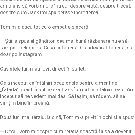
am ajuns să vorbim ore întregi despre viață, despre trecut,
despre cum Jack îmi spulberase încrederea.
Tom m-a ascultat cu o empatie sinceră.
— Știi, a spus el gânditor, cea mai bună răzbunare nu e să-l
faci pe Jack gelos. Ci să fii fericită. Cu adevărat fericită, nu
doar pe Instagram.
Cuvintele lui m-au lovit direct în suflet.
Ce a început ca întâlniri ocazionale pentru a menține
„fațada” noastră online s-a transformat în întâlniri reale. Am
început să ne vedem mai des. Să ieșim, să râdem, să ne
simțim bine împreună.
Două luni mai târziu, la cină, Tom m-a privit în ochi și a spus:
— Deci… vorbim despre cum relația noastră falsă a devenit