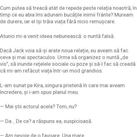
Cum putea să treacă atât de repede peste relația noastră, în
timp ce eu abia îmi adunam bucățile inimii frânte? Muream
de durere, iar el își trăia viața fără nicio remușcare.
Atunci mi-a venit ideea nebunească: o nuntă falsă.
Dacă Jack voia să-și arate noua relație, eu aveam să fac
ceva și mai spectaculos. Urma să organizez o nuntă „de
vis”, să inunde rețelele sociale cu poze și să-l fac să creadă
că mi-am refăcut viața într-un mod grandios.
L-am sunat pe Kira, singura prietenă în care mai aveam
încredere, și i-am spus planul meu.
— Mai știi actorul acela? Tom, nu?
— Da… De ce? a răspuns ea, suspicioasă.
— Am nevoie de o favoare. Una mare.