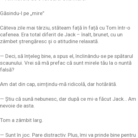
Găsindu-l pe „mire”
Câteva zile mai târziu, stăteam față în față cu Tom într-o
cafenea. Era total diferit de Jack – înalt, brunet, cu un
zâmbet ștrengăresc și o atitudine relaxată.
— Deci, să înțeleg bine, a spus el, înclinându-se pe spătarul
scaunului. Vrei să mă prefac că sunt mirele tău la o nuntă
falsă?
Am dat din cap, simțindu-mă ridicolă, dar hotărâtă.
— Știu că sună nebunesc, dar după ce mi-a făcut Jack… Am
nevoie de asta.
Tom a zâmbit larg.
— Sunt în joc. Pare distractiv. Plus, îmi va prinde bine pentru