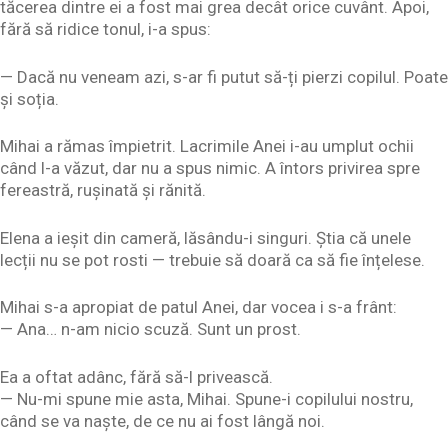
tăcerea dintre ei a fost mai grea decât orice cuvânt. Apoi,
fără să ridice tonul, i-a spus:
— Dacă nu veneam azi, s-ar fi putut să-ți pierzi copilul. Poate
și soția.
Mihai a rămas împietrit. Lacrimile Anei i-au umplut ochii
când l-a văzut, dar nu a spus nimic. A întors privirea spre
fereastră, rușinată și rănită.
Elena a ieșit din cameră, lăsându-i singuri. Știa că unele
lecții nu se pot rosti — trebuie să doară ca să fie înțelese.
Mihai s-a apropiat de patul Anei, dar vocea i s-a frânt:
— Ana… n-am nicio scuză. Sunt un prost.
Ea a oftat adânc, fără să-l privească.
— Nu-mi spune mie asta, Mihai. Spune-i copilului nostru,
când se va naște, de ce nu ai fost lângă noi.