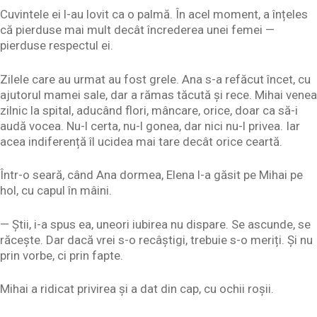
Cuvintele ei l-au lovit ca o palmă. În acel moment, a înțeles
că pierduse mai mult decât încrederea unei femei —
pierduse respectul ei.
Zilele care au urmat au fost grele. Ana s-a refăcut încet, cu
ajutorul mamei sale, dar a rămas tăcută și rece. Mihai venea
zilnic la spital, aducând flori, mâncare, orice, doar ca să-i
audă vocea. Nu-l certa, nu-l gonea, dar nici nu-l privea. Iar
acea indiferență îl ucidea mai tare decât orice ceartă.
Într-o seară, când Ana dormea, Elena l-a găsit pe Mihai pe
hol, cu capul în mâini.
— Știi, i-a spus ea, uneori iubirea nu dispare. Se ascunde, se
răcește. Dar dacă vrei s-o recâștigi, trebuie s-o meriți. Și nu
prin vorbe, ci prin fapte.
Mihai a ridicat privirea și a dat din cap, cu ochii roșii.