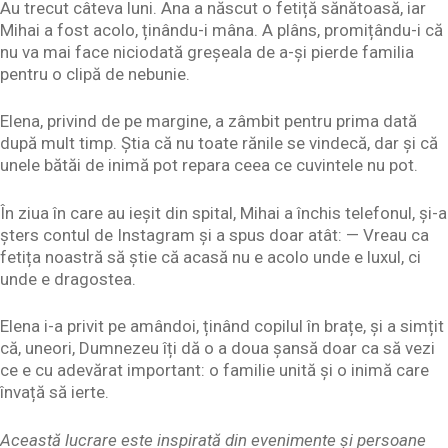
Au trecut câteva luni. Ana a născut o fetiță sănătoasă, iar
Mihai a fost acolo, ținându-i mâna. A plâns, promițându-i că
nu va mai face niciodată greșeala de a-și pierde familia
pentru o clipă de nebunie.
Elena, privind de pe margine, a zâmbit pentru prima dată
după mult timp. Știa că nu toate rănile se vindecă, dar și că
unele bătăi de inimă pot repara ceea ce cuvintele nu pot.
În ziua în care au ieșit din spital, Mihai a închis telefonul, și-a
șters contul de Instagram și a spus doar atât: — Vreau ca
fetița noastră să știe că acasă nu e acolo unde e luxul, ci
unde e dragostea.
Elena i-a privit pe amândoi, ținând copilul în brațe, și a simțit
că, uneori, Dumnezeu îți dă o a doua șansă doar ca să vezi
ce e cu adevărat important: o familie unită și o inimă care
învață să ierte.
Această lucrare este inspirată din evenimente și persoane