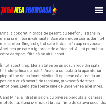
Skip
to
content
Tarameafrumoasa
Mihai a coborât în grabă de pe iaht, cu telefonul strâns în
mână și mintea învălmășită. Soarele îi ardea ceafa, dar nu-l
mai simțea. Singurul gând care îi răsuna în cap era vocea
Anei, cea pe care o ignorase de atâtea ori. A luat primul taxi
către aeroport, fără să se uite înapoi.
În tot acest timp, Elena stătea pe un scaun rece din spital,
ținându-și fiica de mână. Ana era conectată la aparate, iar
pieptul i se ridica încet. Medicul îi spusese că a fost la un
pas de o criză severă de tensiune, provocată de stres
emoțional. Elena știa foarte bine de unde venea acel stres.
Când Mihai a intrat în salon, cu privirea pierdută și cămașa
mototolită, Elena s-a ridicat brusc. Timp de câteva secunde,