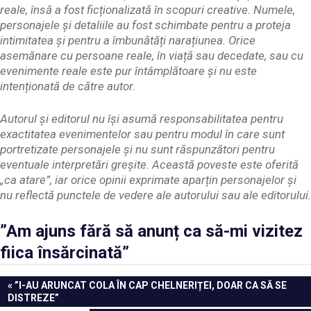
reale, însă a fost ficționalizată în scopuri creative. Numele,
personajele și detaliile au fost schimbate pentru a proteja
intimitatea și pentru a îmbunătăți narațiunea. Orice
asemănare cu persoane reale, în viață sau decedate, sau cu
evenimente reale este pur întâmplătoare și nu este
intenționată de către autor.
Autorul și editorul nu își asumă responsabilitatea pentru
exactitatea evenimentelor sau pentru modul în care sunt
portretizate personajele și nu sunt răspunzători pentru
eventuale interpretări greșite. Această poveste este oferită
„ca atare”, iar orice opinii exprimate aparțin personajelor și
nu reflectă punctele de vedere ale autorului sau ale editorului.
”Am ajuns fără să anunț ca să-mi vizitez
fiica însărcinată”
Navigare
PREVIOUS
”I-AU ARUNCAT COLA ÎN CAP CHELNERIȚEI, DOAR CA SĂ SE
POST:
DISTREZE”
în