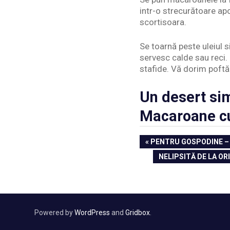
intr-o strecurătoare ap
scortisoara.
Se toarnă peste uleiul 
servesc calde sau reci. 
stafide. Vă dorim poftă 
Un desert sim
Macaroane cu
Navigare
PREVIOUS
PENTRU GOSPODINE –
POST:
în
NEXT
NELIPSITĂ DE LA OR
POST:
articole
Powered by
WordPress
and
Gridbox
.