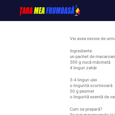
Skip
to
content
Tarameafrumoasa
Vei avea nevoie de urm
Ingrediente:
un pachet de macaroane 
300 g nucă măcinată
4 linguri zahăr
3-4 linguri ulei
o lingurită scortisoară
50 g pesmet
o lingurită esentă de van
Cum se prepară?
Se pun macaroanele la fi