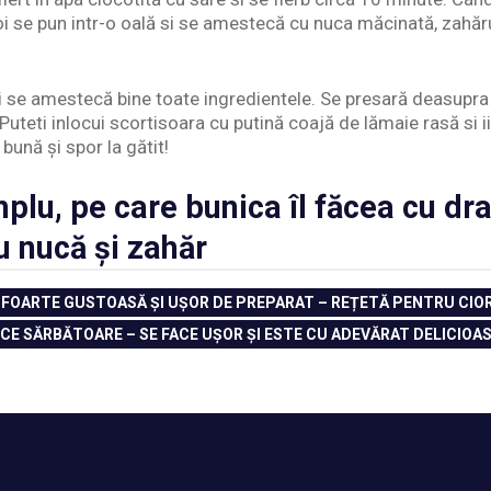
oi se pun intr-o oală si se amestecă cu nuca măcinată, zahăru
si se amestecă bine toate ingredientele. Se presară deasupra
Puteti inlocui scortisoara cu putină coajă de lămaie rasă si i
bună și spor la gătit!
plu, pe care bunica îl făcea cu dr
 nucă și zahăr
 FOARTE GUSTOASĂ ȘI UȘOR DE PREPARAT – REȚETĂ PENTRU CI
ICE SĂRBĂTOARE – SE FACE UȘOR ȘI ESTE CU ADEVĂRAT DELICIOA