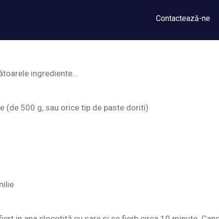
Contactează-ne
ătoarele ingrediente…
(de 500 g, sau orice tip de paste doriti)
ilie
ert in apa clocotită cu sare si se fierb circa 10 minute. Can