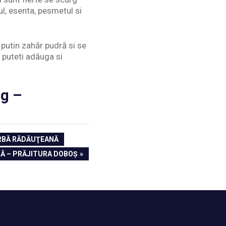
l, esenta, pesmetul si
 putin zahăr pudră si se
i puteti adăuga si
ag –
ORBĂ RĂDĂUŢEANĂ
SĂ – PRĂJITURA DOBOȘ