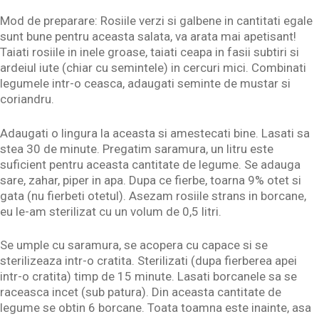
Mod de preparare: Rosiile verzi si galbene in cantitati egale
sunt bune pentru aceasta salata, va arata mai apetisant!
Taiati rosiile in inele groase, taiati ceapa in fasii subtiri si
ardeiul iute (chiar cu semintele) in cercuri mici. Combinati
legumele intr-o ceasca, adaugati seminte de mustar si
coriandru.
Adaugati o lingura la aceasta si amestecati bine. Lasati sa
stea 30 de minute. Pregatim saramura, un litru este
suficient pentru aceasta cantitate de legume. Se adauga
sare, zahar, piper in apa. Dupa ce fierbe, toarna 9% otet si
gata (nu fierbeti otetul). Asezam rosiile strans in borcane,
eu le-am sterilizat cu un volum de 0,5 litri.
Se umple cu saramura, se acopera cu capace si se
sterilizeaza intr-o cratita. Sterilizati (dupa fierberea apei
intr-o cratita) timp de 15 minute. Lasati borcanele sa se
raceasca incet (sub patura). Din aceasta cantitate de
legume se obtin 6 borcane. Toata toamna este inainte, asa