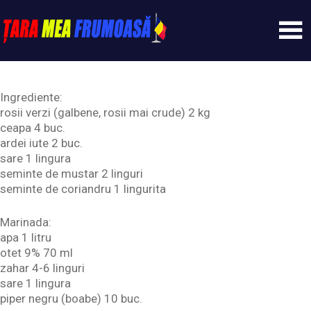
Skip
to
content
Tarameafrumoasa
Ingrediente:
rosii verzi (galbene, rosii mai crude) 2 kg
ceapa 4 buc.
ardei iute 2 buc.
sare 1 lingura
seminte de mustar 2 linguri
seminte de coriandru 1 lingurita
Marinada:
apa 1 litru
otet 9% 70 ml
zahar 4-6 linguri
sare 1 lingura
piper negru (boabe) 10 buc.