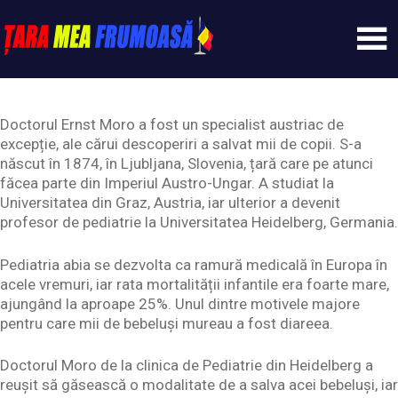
Skip
to
content
Tarameafrumoasa
Doctorul Ernst Moro a fost un specialist austriac de
excepție, ale cărui descoperiri a salvat mii de copii. S-a
născut în 1874, în Ljubljana, Slovenia, țară care pe atunci
făcea parte din Imperiul Austro-Ungar. A studiat la
Universitatea din Graz, Austria, iar ulterior a devenit
profesor de pediatrie la Universitatea Heidelberg, Germania.
Pediatria abia se dezvolta ca ramură medicală în Europa în
acele vremuri, iar rata mortalității infantile era foarte mare,
ajungând la aproape 25%. Unul dintre motivele majore
pentru care mii de bebeluși mureau a fost diareea.
Doctorul Moro de la clinica de Pediatrie din Heidelberg a
reușit să găsească o modalitate de a salva acei bebeluși, iar