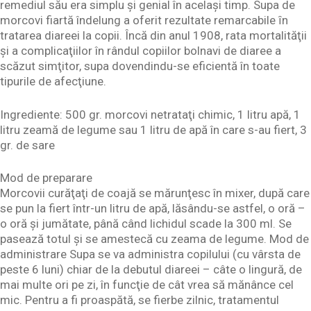
remediul său era simplu și genial în același timp. Supa de
morcovi fiartă îndelung a oferit rezultate remarcabile ȋn
tratarea diareei la copii. Încă din anul 1908, rata mortalităţii
şi a complicaţiilor în rândul copiilor bolnavi de diaree a
scăzut simţitor, supa dovendindu-se eficientă în toate
tipurile de afecţiune.
Ingrediente: 500 gr. morcovi netrataţi chimic, 1 litru apă, 1
litru zeamă de legume sau 1 litru de apă în care s-au fiert, 3
gr. de sare
Mod de preparare
Morcovii curăţaţi de coajă se mărunţesc în mixer, după care
se pun la fiert într-un litru de apă, lăsându-se astfel, o oră –
o oră şi jumătate, până când lichidul scade la 300 ml. Se
pasează totul şi se amestecă cu zeama de legume. Mod de
administrare Supa se va administra copilului (cu vârsta de
peste 6 luni) chiar de la debutul diareei – câte o lingură, de
mai multe ori pe zi, în funcţie de cât vrea să mănânce cel
mic. Pentru a fi proaspătă, se fierbe zilnic, tratamentul