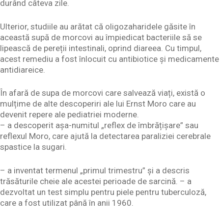
durând câteva zile.
Ulterior, studiile au arătat că oligozaharidele găsite în
această supă de morcovi au împiedicat bacteriile să se
lipească de pereții intestinali, oprind diareea. Cu timpul,
acest remediu a fost înlocuit cu antibiotice și medicamente
antidiareice.
În afară de supa de morcovi care salvează viați, există o
mulțime de alte descoperiri ale lui Ernst Moro care au
devenit repere ale pediatriei moderne.
– a descoperit așa-numitul „reflex de îmbrățișare” sau
reflexul Moro, care ajută la detectarea paraliziei cerebrale
spastice la sugari.
– a inventat termenul „primul trimestru” și a descris
trăsăturile cheie ale acestei perioade de sarcină. – a
dezvoltat un test simplu pentru piele pentru tuberculoză,
care a fost utilizat până în anii 1960.