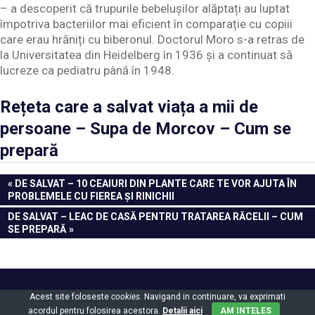
– a descoperit că trupurile bebelușilor alăptați au luptat
împotriva bacteriilor mai eficient în comparație cu copiii
care erau hrăniți cu biberonul. Doctorul Moro s-a retras de
la Universitatea din Heidelberg în 1936 și a continuat să
lucreze ca pediatru până în 1948.
Rețeta care a salvat viața a mii de
persoane – Supa de Morcov – Cum se
prepară
Navigare
PREVIOUS
DE SALVAT – 10 CEAIURI DIN PLANTE CARE TE VOR AJUTA ÎN
POST:
PROBLEMELE CU FIEREA ȘI RINICHII
în
NEXT
DE SALVAT – LEAC DE CASĂ PENTRU TRATAREA RĂCELII – CUM
articole
POST:
SE PREPARĂ
Powered by
WordPress
and
Gridbox
.
Acest site foloseste
cookies
. Navigand in continuare, va exprimati
acordul pentru folosirea acestora.
Detalii aici
AM INTELES