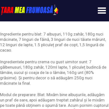
Skip
to
content
Tarameafrumoasa
Ingrediente pentru blat: 7 albușuri, 110g zahăr, 180g nuci
măcinate, 7 linguri de făină, 3 linguri de nuci tăiate mărunt,
12 linguri de lapte, 1.5 pliculeț praf de copt, 1,5 lingură de
cacao.
Ingredientele pentru crema cu gust uimitor sunt: 7
gălbenusuri, 180g zahăr, 120ml lapte, 1 pliculeț budincă de
lămâie, sucul și coaja de la o lămâie, 160g unt (80%
grăsime). Și pentru decor o să adăugăm 250g nuci
măcinate la final.
Modul de preparare: Blat: Mixăm bine albușurile, adăugăm
un praf de sare, apoi adăugam treptat zahărul și le mixăm
pe toate până obținem o spumă tare. Acum pornim cuptorul