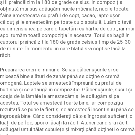
și îl preîncălzim la 180 de grade celsius. În compoziția
obținută mai sus adăugăm nucile măcinate, nucile tocate,
făina amestecată cu praful de copt, cacao, lapte ușor
călduț și le amestecăm pe toate cu o spatulă. Luăm o tavă
cu dimensiunea pe care o tapetăm cu hârtie de copt, iar mai
apoi turnăm toată compoziția în aceasta. Totul se bagă în
cuptorul preîncălzit la 180 de grade celsius timp de 25-30
de minute. În momentul în care blatul s-a copt se lasă la
răcit.
Prepararea cremei minune: Se iau gălbenușurile și se
mixează bine alături de zahăr până se obține o cremă
omogenă. Laptele se amestecă împreună cu praful de
budincă și se adaugă în compoziție. Gălbenușurile, sucul și
coaja de la lămâie le amestecăm și le adăugăm și pe
acestea. Totul se amestecă foarte bine, iar compoziția
rezultată se pune la fiert și se amestecă încontinuu până se
îngroașă bine. Când considerați că s-a îngroșat suficient, o
luați de pe foc, apoi o lăsați la răcit. Atunci când s-a răcit,
adăugați untul tăiat cubulețe și mixați până obțineți o cremă