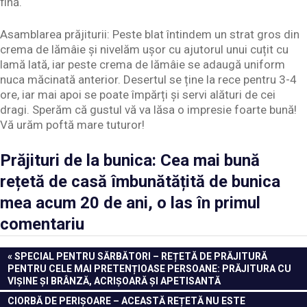
fină.
Asamblarea prăjiturii: Peste blat întindem un strat gros din
crema de lămâie și nivelăm ușor cu ajutorul unui cuțit cu
lamă lată, iar peste crema de lămâie se adaugă uniform
nuca măcinată anterior. Desertul se ține la rece pentru 3-4
ore, iar mai apoi se poate împărți și servi alături de cei
dragi. Sperăm că gustul vă va lăsa o impresie foarte bună!
Vă urăm poftă mare tuturor!
Prăjituri de la bunica: Cea mai bună
rețetă de casă îmbunătățită de bunica
mea acum 20 de ani, o las în primul
comentariu
Navigare
PREVIOUS
SPECIAL PENTRU SĂRBĂTORI – REȚETĂ DE PRĂJITURĂ
POST:
PENTRU CELE MAI PRETENȚIOASE PERSOANE: PRĂJITURA CU
în
VIȘINE ȘI BRÂNZĂ, ACRIȘOARĂ ȘI APETISANTĂ
articole
NEXT
CIORBĂ DE PERIȘOARE – ACEASTĂ REȚETĂ NU ESTE